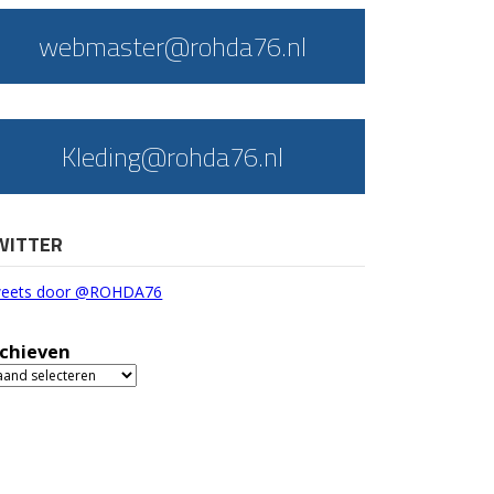
webmaster@rohda76.nl
Kleding@rohda76.nl
WITTER
eets door @ROHDA76
chieven
chieven