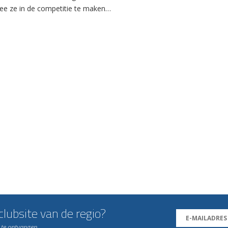
e ze in de competitie te maken…
lubsite van de regio?
n te ontvangen