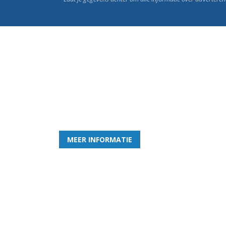
Word nu lid van Rohda
en geniet iedere week van het leukste spelletje bi
MEER INFORMATIE