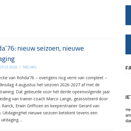
a’76: nieuw seizoen, nieuwe
aging
F
STUS 2026
|
NIEUWS
ectie van Rohda’76 – overigens nog verre van compleet –
 dinsdag 4 augustus het seizoen 2026-2027 af met de
 training. Dat gebeurde voor het derde opeenvolgende jaar
I
leiding van trainer-coach Marco Lange, geassisteerd door
s Ranck, Erwin Griffioen en keeperstrainer Gerard van
He
. UitdagingHet nieuwe seizoen betekent tevens een
an
 uitdaging….
da