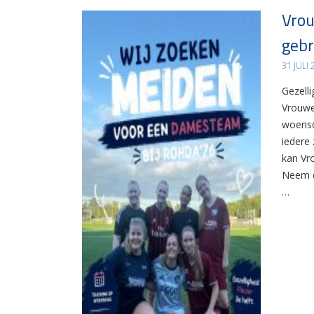
Vrou
gebr
31 JULI
Gezelli
Vrouwe
woensd
iedere 
kan Vr
Neem d
…