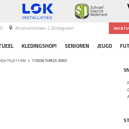
59
Broekveldselaan 2, Bodegraven
VACATU
TUEEL
KLEDINGSHOP!
SENIOREN
JEUGD
FU
OHDA’76 JO11/5M
»
170506 THIRZA SIVEO
S
ST