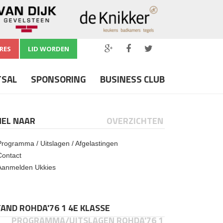
RES
LID WORDEN
TSAL
SPONSORING
BUSINESS CLUB
NEL NAAR
OVERZICHTEN
Programma / Uitslagen / Afgelastingen
Contact
Aanmelden Ukkies
AND ROHDA'76 1 4E KLASSE
PROGRAMMA/UITSLAGEN ROHDA'76 1