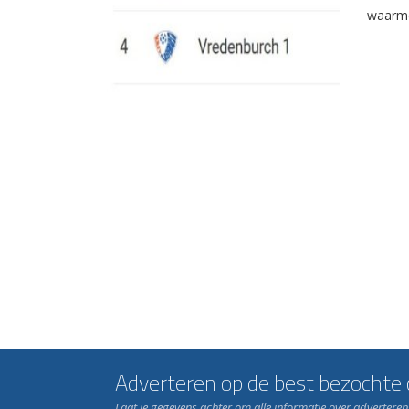
waarme
Adverteren op de best bezochte c
Laat je gegevens achter om alle informatie over advertere