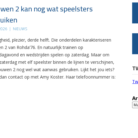
wen 2 kan nog wat speelsters
uiken
 2026
|
NIEUWS
gheid, plezier, derde helft. Die onderdelen karakteriseren
n 2 van Rohda’76. En natuurlijk trainen op
agavond en wedstrijden spelen op zaterdag. Maar om
zaterdag met elf speelster binnen de lijnen te verschijnen,
T
ouwen 2 nog wel wat aanwas gebruiken. Lijkt het jou iets?
an contact op met Amy Koster. Haar telefoonnummer is:
Tw
Ar
Ar