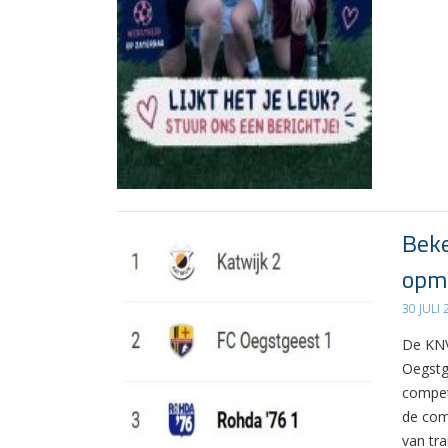
Beke
opma
30 JULI
De KNV
Oegstg
compet
de com
van tr