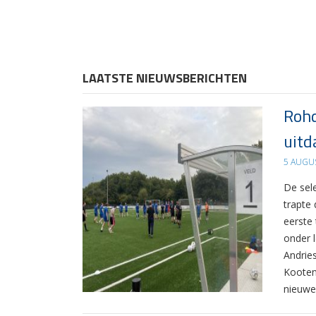
LAATSTE NIEUWSBERICHTEN
Rohd
uitd
5 AUGU
De sel
trapte
eerste
onder 
Andrie
Kooten
nieuwe