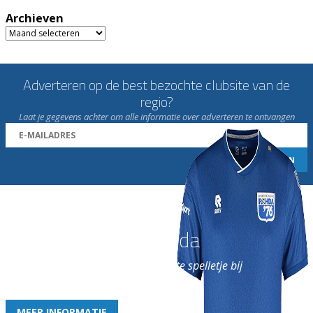
Archieven
Archieven
Adverteren op de best bezochte clubsite van de
regio?
Laat je gegevens achter om alle informatie over adverteren te ontvangen
Word nu lid van Rohda
en geniet iedere week van het leukste spelletje bij
de leukste club!
MEER INFORMATIE