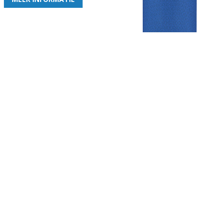
Gezellige zaterdagvereniging in Bodegraven. Het eerste elftal bij
de heren komt uit in de vierde klasse.
Club
Roosters
Overige
Algemene
Speeldagenkalender
Alcoholrichtlijn
informatie
Bardienst
In de media
Bestuur &
Schoonmaakrooster
Diverse