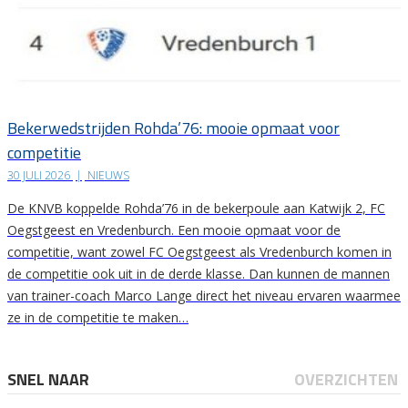
Bekerwedstrijden Rohda’76: mooie opmaat voor
competitie
30 JULI 2026
|
NIEUWS
De KNVB koppelde Rohda’76 in de bekerpoule aan Katwijk 2, FC
Oegstgeest en Vredenburch. Een mooie opmaat voor de
competitie, want zowel FC Oegstgeest als Vredenburch komen in
de competitie ook uit in de derde klasse. Dan kunnen de mannen
van trainer-coach Marco Lange direct het niveau ervaren waarmee
ze in de competitie te maken…
SNEL NAAR
OVERZICHTEN