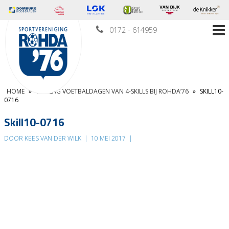
0172 - 614959
HOME
»
VERSLAG VOETBALDAGEN VAN 4-SKILLS BIJ ROHDA’76
»
SKILL10-
0716
Skill10-0716
DOOR KEES VAN DER WILK
|
10 MEI 2017
|