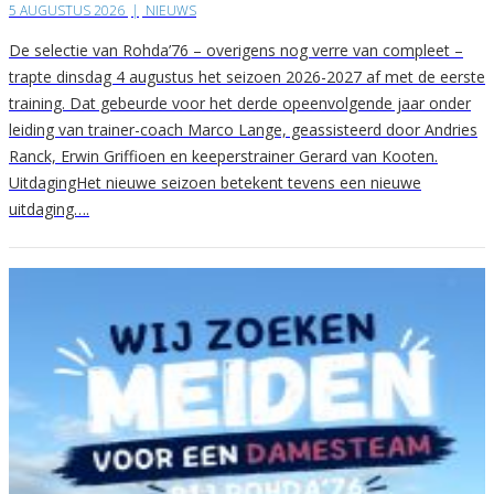
5 AUGUSTUS 2026
|
NIEUWS
De selectie van Rohda’76 – overigens nog verre van compleet –
trapte dinsdag 4 augustus het seizoen 2026-2027 af met de eerste
training. Dat gebeurde voor het derde opeenvolgende jaar onder
leiding van trainer-coach Marco Lange, geassisteerd door Andries
Ranck, Erwin Griffioen en keeperstrainer Gerard van Kooten.
UitdagingHet nieuwe seizoen betekent tevens een nieuwe
uitdaging….