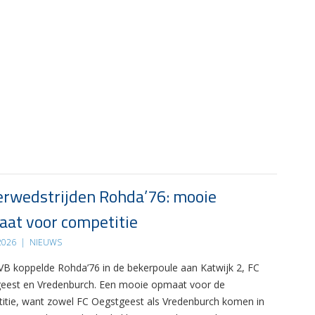
rwedstrijden Rohda’76: mooie
at voor competitie
 2026
|
NIEUWS
B koppelde Rohda’76 in de bekerpoule aan Katwijk 2, FC
eest en Vredenburch. Een mooie opmaat voor de
itie, want zowel FC Oegstgeest als Vredenburch komen in