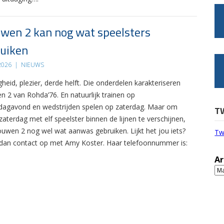
wen 2 kan nog wat speelsters
uiken
 2026
|
NIEUWS
gheid, plezier, derde helft. Die onderdelen karakteriseren
n 2 van Rohda’76. En natuurlijk trainen op
agavond en wedstrijden spelen op zaterdag. Maar om
T
zaterdag met elf speelster binnen de lijnen te verschijnen,
ouwen 2 nog wel wat aanwas gebruiken. Lijkt het jou iets?
Tw
an contact op met Amy Koster. Haar telefoonnummer is:
Ar
Ar