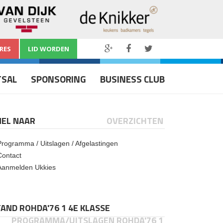
RES
LID WORDEN
TSAL
SPONSORING
BUSINESS CLUB
NEL NAAR
OVERZICHTEN
Programma / Uitslagen / Afgelastingen
Contact
Aanmelden Ukkies
AND ROHDA'76 1 4E KLASSE
PROGRAMMA/UITSLAGEN ROHDA'76 1