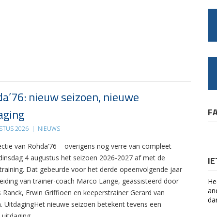
a’76: nieuw seizoen, nieuwe
aging
F
STUS 2026
|
NIEUWS
ectie van Rohda’76 – overigens nog verre van compleet –
 dinsdag 4 augustus het seizoen 2026-2027 af met de
I
 training. Dat gebeurde voor het derde opeenvolgende jaar
leiding van trainer-coach Marco Lange, geassisteerd door
He
an
s Ranck, Erwin Griffioen en keeperstrainer Gerard van
da
. UitdagingHet nieuwe seizoen betekent tevens een
 uitdaging….