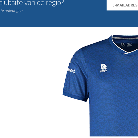
lubsite van de regio?
n te ontvangen
j de leukste club!