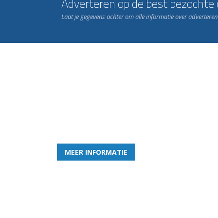
Adverteren op de best bezochte c
Laat je gegevens achter om alle informatie over advertere
Word nu lid van Rohda
en geniet iedere week van het leukste spelletje bi
MEER INFORMATIE