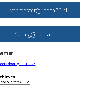
webmaster@rohda76.nl
Kleding@rohda76.nl
WITTER
eets door @ROHDA76
chieven
chieven