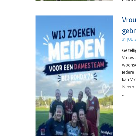
Vrou
gebr
31 JULI
Gezelli
Vrouwe
woensd
iedere 
kan Vr
Neem d
…