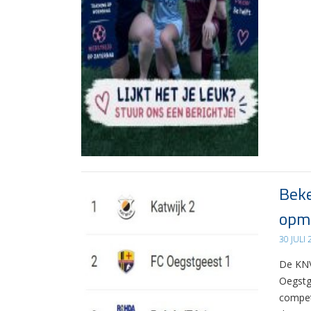
Beke
opma
30 JULI
De KNV
Oegstg
compet