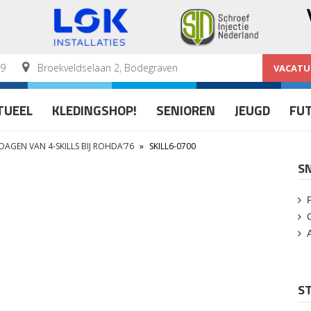
59
Broekveldselaan 2, Bodegraven
VACATU
TUEEL
KLEDINGSHOP!
SENIOREN
JEUGD
FU
AGEN VAN 4-SKILLS BIJ ROHDA’76
»
SKILL6-0700
S
ST