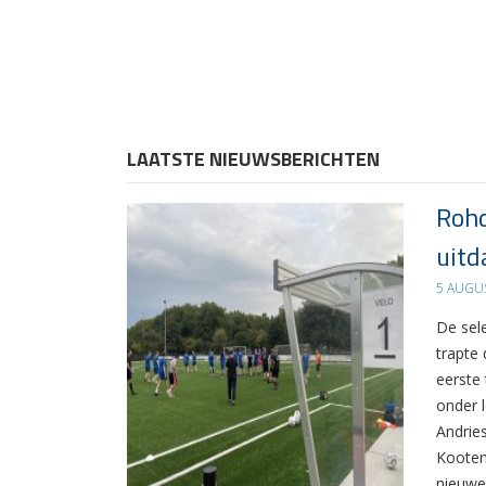
LAATSTE NIEUWSBERICHTEN
Rohd
uitd
5 AUGU
De sel
trapte
eerste
onder 
Andrie
Kooten
nieuwe