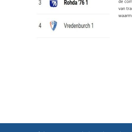
de com
van tr
waarme