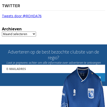
TWITTER
Tweets door @ROHDA76
Archieven
Archieven
Adverteren op de best bezochte clubsite van de
regio?
Laat je gegevens achter om alle informatie over adverteren te ontvangen
Word nu lid van Rohda