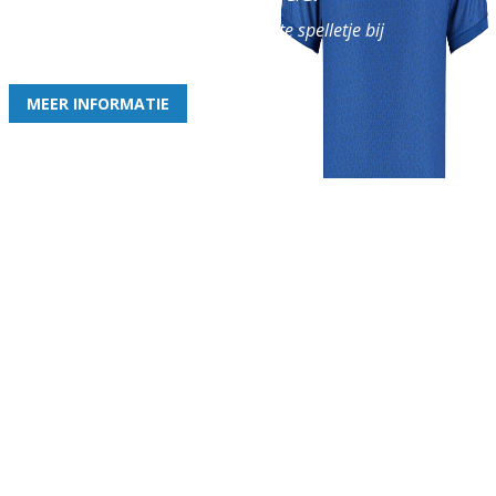
en geniet iedere week van het leukste spelletje bij
de leukste club!
MEER INFORMATIE
Gezellige zaterdagvereniging in Bodegraven. Het eerste elftal bij
de heren komt uit in de vierde klasse.
Club
Roosters
Overige