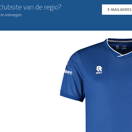
lubsite van de regio?
n te ontvangen
j de leukste club!