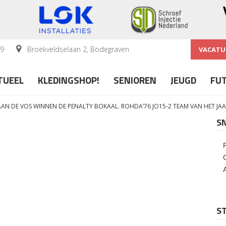
59
Broekveldselaan 2, Bodegraven
VACATU
TUEEL
KLEDINGSHOP!
SENIOREN
JEUGD
FU
AN DE VOS WINNEN DE PENALTY BOKAAL. ROHDA’76 JO15-2 TEAM VAN HET JA
S
ST