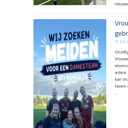
nieuwe
Vrou
gebr
31 JULI
Gezelli
Vrouwe
woensd
iedere 
kan Vr
Neem d
…