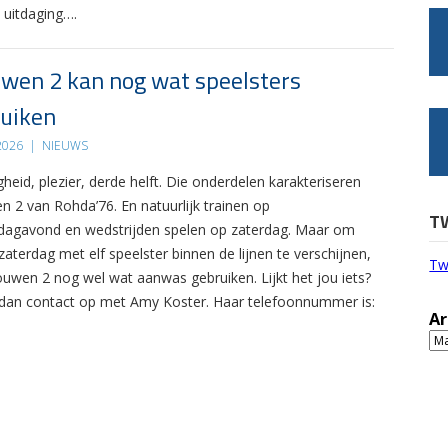
 uitdaging….
wen 2 kan nog wat speelsters
uiken
 2026
|
NIEUWS
gheid, plezier, derde helft. Die onderdelen karakteriseren
n 2 van Rohda’76. En natuurlijk trainen op
T
agavond en wedstrijden spelen op zaterdag. Maar om
zaterdag met elf speelster binnen de lijnen te verschijnen,
Tw
ouwen 2 nog wel wat aanwas gebruiken. Lijkt het jou iets?
an contact op met Amy Koster. Haar telefoonnummer is:
Ar
Ar