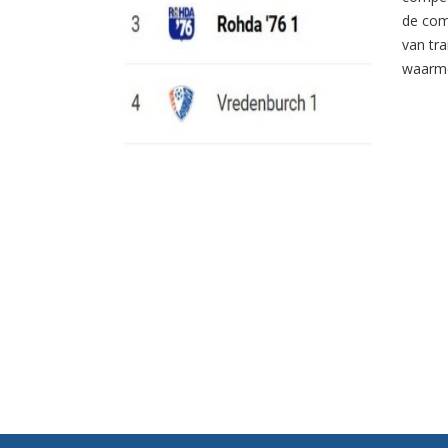
de com
van tr
waarme