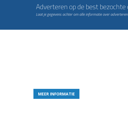
Adverteren op de best bezochte c
Laat je gegevens achter om alle informatie over advertere
Word nu lid van Rohda
en geniet iedere week van het leukste spelletje bi
MEER INFORMATIE