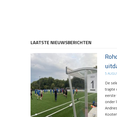
LAATSTE NIEUWSBERICHTEN
Rohd
uitd
5 AUGU
De sel
trapte
eerste
onder 
Andrie
Kooten