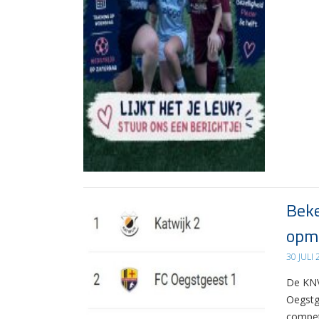
Beke
opma
30 JULI
De KNV
Oegstg
compet