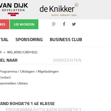
RES
LID WORDEN
TSAL
SPONSORING
BUSINESS CLUB
AR
»
IMG_6038 (1280×922)
NEL NAAR
OVERZICHTEN
Programma / Uitslagen / Afgelastingen
Contact
Aanmelden Ukkies
AND ROHDA'76 1 4E KLASSE
PROGRAMMA/UITSLAGEN ROHDA'76 1