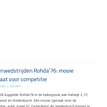
rwedstrijden Rohda’76: mooie
at voor competitie
 2026
|
NIEUWS
B koppelde Rohda’76 in de bekerpoule aan Katwijk 2, FC
eest en Vredenburch. Een mooie opmaat voor de
itie, want zowel FC Oegstgeest als Vredenburch komen in