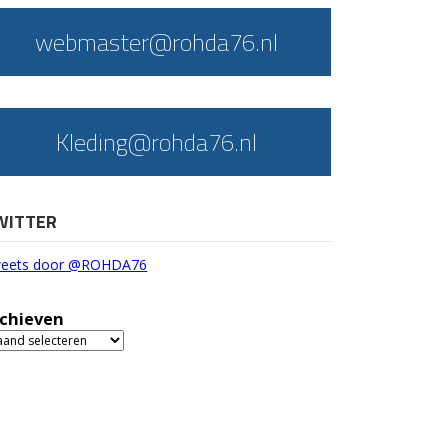
webmaster@rohda76.nl
Kleding@rohda76.nl
WITTER
eets door @ROHDA76
chieven
chieven