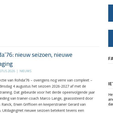
a’76: nieuw seizoen, nieuwe
F
aging
STUS 2026
|
NIEUWS
ectie van Rohda’76 – overigens nog verre van compleet –
I
 dinsdag 4 augustus het seizoen 2026-2027 af met de
 training. Dat gebeurde voor het derde opeenvolgende jaar
He
leiding van trainer-coach Marco Lange, geassisteerd door
an
da
s Ranck, Erwin Griffioen en keeperstrainer Gerard van
. UitdagingHet nieuwe seizoen betekent tevens een