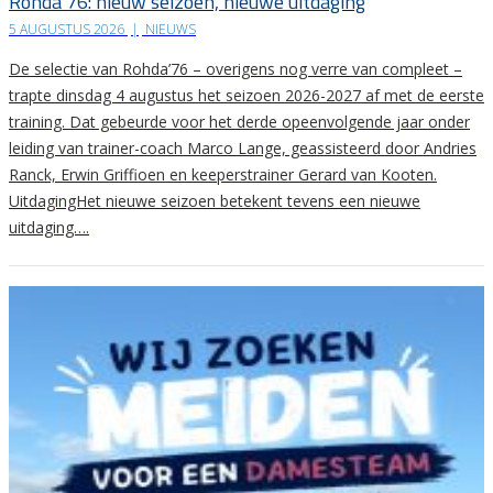
Rohda’76: nieuw seizoen, nieuwe uitdaging
5 AUGUSTUS 2026
|
NIEUWS
De selectie van Rohda’76 – overigens nog verre van compleet –
trapte dinsdag 4 augustus het seizoen 2026-2027 af met de eerste
training. Dat gebeurde voor het derde opeenvolgende jaar onder
leiding van trainer-coach Marco Lange, geassisteerd door Andries
Ranck, Erwin Griffioen en keeperstrainer Gerard van Kooten.
UitdagingHet nieuwe seizoen betekent tevens een nieuwe
uitdaging….