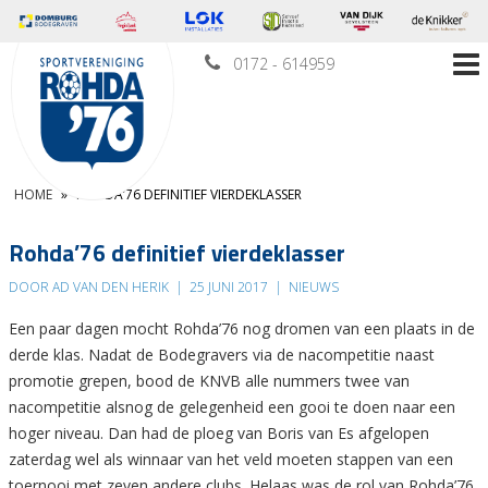
0172 - 614959
HOME
»
ROHDA’76 DEFINITIEF VIERDEKLASSER
Rohda’76 definitief vierdeklasser
DOOR AD VAN DEN HERIK
|
25 JUNI 2017
|
NIEUWS
Een paar dagen mocht Rohda’76 nog dromen van een plaats in de
derde klas. Nadat de Bodegravers via de nacompetitie naast
promotie grepen, bood de KNVB alle nummers twee van
nacompetitie alsnog de gelegenheid een gooi te doen naar een
hoger niveau. Dan had de ploeg van Boris van Es afgelopen
zaterdag wel als winnaar van het veld moeten stappen van een
toernooi met zeven andere clubs. Helaas was de rol van Rohda’76