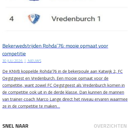
Bekerwedstrijden Rohda’76: mooie opmaat voor
competitie
30 JULI 2026
|
NIEUWS
De KNVB koppelde Rohda’76 in de bekerpoule aan Katwijk 2, FC
Oegstgeest en Vredenburch. Een mooie opmaat voor de
competitie, want zowel FC Oegstgeest als Vredenburch komen in
de competitie ook uit in de derde klasse. Dan kunnen de mannen
van trainer-coach Marco Lange direct het niveau ervaren waarmee
ze in de competitie te maken…
SNEL NAAR
OVERZICHTEN