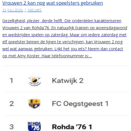
Vrouwen 2 kan nog wat speelsters gebruiken
31 JULI 2026
|
NIEUWS
Gezelligheid, plezier, derde helft. Die onderdelen karakteriseren
Vrouwen 2 van Rohda’76. En natuurlijk trainen op woensdagavond
en wedstrijden spelen op zaterdag. Maar om iedere zaterdag met
elf speelster binnen de lijnen te verschijnen, kan Vrouwen 2 nog
wel wat aanwas gebruiken. Lijkt het jou iets? Neem dan contact
op met Amy Koster. Haar telefoonnummer is:…