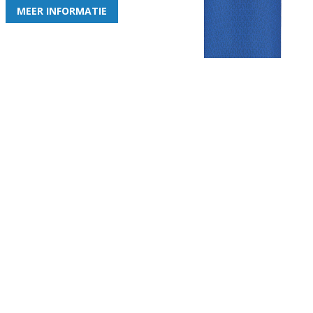
MEER INFORMATIE
Gezellige zaterdagvereniging in Bodegraven. Het eerste elftal bij
de heren komt uit in de vierde klasse.
Club
Roosters
Overige
Algemene
Speeldagenkalender
Alcoholrichtlijn
informatie
Bardienst
In de media
Bestuur &
Schoonmaakrooster
Diverse