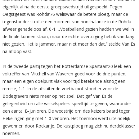
eigenlijk al na de eerste groepswedstrijd uitgespeeld. Tegen
Oegstgeest was Rohda’76 weliswaar de betere ploeg, maar de
tegenstander strafte een moment van nonchalance in de Rohda-
afweer genadeloos af, 0-1. ,,Voetballend gezien hadden we wel in
de finale kunnen staan, maar de echte overtuiging heb ik vandaag
niet gezien. Het is jammer, maar niet meer dan dat,’’ stelde Van Es
na afloop vast.
In de tweede partij tegen het Rotterdamse Spartaan’20 leek een
voltreffer van Mitchell van Waveren goed voor de drie punten,
maar een eigen doelpunt vlak voor tijd betekende alsnog een
remise, 1-1. In de afsluitende voetbalpot stond er voor de
Bodegravers niets meer op het spel. Dat gaf Van Es de
gelegenheid om alle wisselspelers speeltijd te geven, waaronder
een aantal B-junioren. De wedstrijd om des keizers baard tegen
Hekelingen ging met 1-0 verloren. Het toernooi werd uiteindelijk
gewonnen door Rockanje. De kustploeg mag zich nu derdeklasser
noemen.