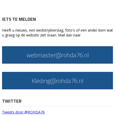
IETS TE MELDEN
Heeft u nieuws, een wedstrijdverslag, foto's of een ander item wat
u graag op de website ziet staan. Mail dan naar
webmaster@rohda76.nl
Kleding@rohda76.nl
TWITTER
Tweets door @ROHDA76