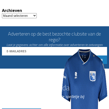
Archieven
Archieven
Adverteren op de best bezochte clubsite van de
regio?
Laat je gegevens achter om alle informatie over adverteren te ontvangen
Word nu lid van Rohda
en geniet iedere week van het leukste spelletje bij
de leukste club!