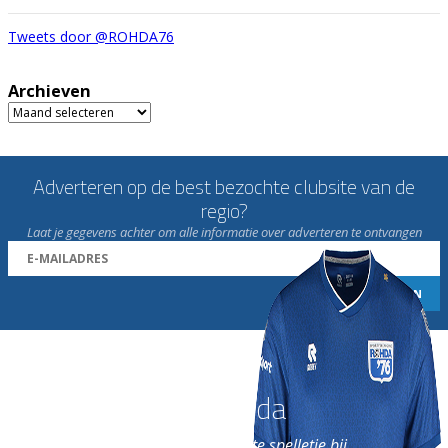
Tweets door @ROHDA76
Archieven
Archieven
Adverteren op de best bezochte clubsite van de
regio?
Laat je gegevens achter om alle informatie over adverteren te ontvangen
Word nu lid van Rohda
en geniet iedere week van het leukste spelletje bij