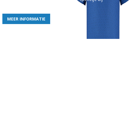
de leukste club!
MEER INFORMATIE
Gezellige zaterdagvereniging in Bodegraven. Het eerste elftal bij
de heren komt uit in de vierde klasse.
Club
Roosters
Overige
Algemene
Speeldagenkalender
Alcoholrichtlijn