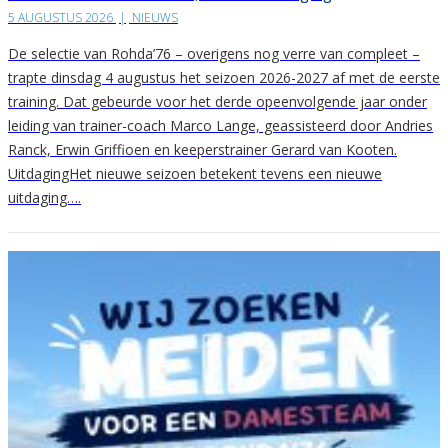
5 AUGUSTUS 2026
|
NIEUWS
De selectie van Rohda’76 – overigens nog verre van compleet –
trapte dinsdag 4 augustus het seizoen 2026-2027 af met de eerste
training. Dat gebeurde voor het derde opeenvolgende jaar onder
leiding van trainer-coach Marco Lange, geassisteerd door Andries
Ranck, Erwin Griffioen en keeperstrainer Gerard van Kooten.
UitdagingHet nieuwe seizoen betekent tevens een nieuwe
uitdaging….