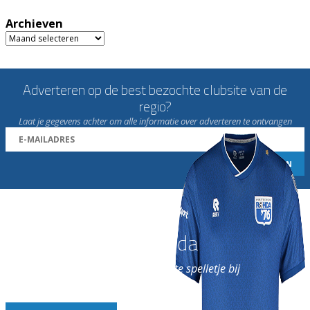
Archieven
Archieven
Adverteren op de best bezochte clubsite van de
regio?
Laat je gegevens achter om alle informatie over adverteren te ontvangen
Word nu lid van Rohda
en geniet iedere week van het leukste spelletje bij
de leukste club!