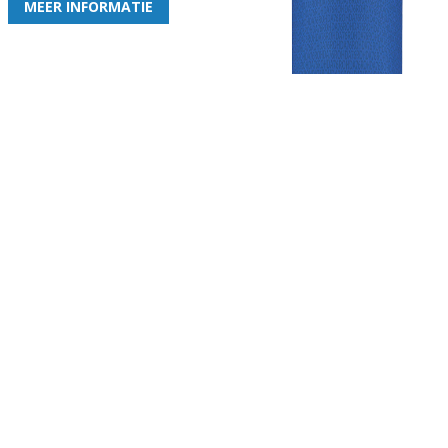
MEER INFORMATIE
Gezellige zaterdagvereniging in Bodegraven. Het eerste elftal bij
de heren komt uit in de vierde klasse.
Club
Roosters
Overige
Algemene
Speeldagenkalender
Alcoholrichtlijn
informatie
Bardienst
In de media
Bestuur &
Schoonmaakrooster
Diverse