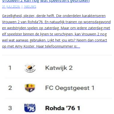
Vrouwen 2 kan nog wat speelsters gebruiken
31 JULI 2026
|
NIEUWS
Gezelligheid, plezier, derde helft. Die onderdelen karakteriseren
Vrouwen 2 van Rohda’76. En natuurlijk trainen op woensdagavond
en wedstrijden spelen op zaterdag. Maar om iedere zaterdag met
elf speelster binnen de lijnen te verschijnen, kan Vrouwen 2 nog
wel wat aanwas gebruiken. Lijkt het jou iets? Neem dan contact
op met Amy Koster. Haar telefoonnummer is:…