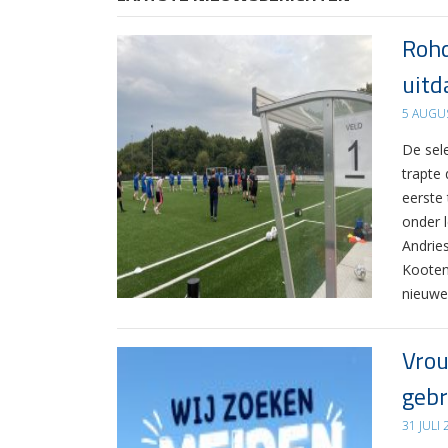
Rohd
uitd
5 AUGU
De sel
trapte
eerste
onder 
Andrie
Kooten
nieuwe
Vrou
gebr
31 JULI