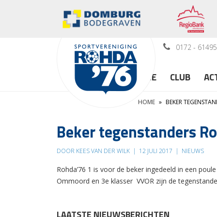
0172 - 6149
HOME
CLUB
AC
HOME
»
BEKER TEGENSTAN
Beker tegenstanders R
DOOR KEES VAN DER WILK
|
12 JULI 2017
|
NIEUWS
Rohda’76 1 is voor de beker ingedeeld in een poul
Ommoord en 3e klasser VVOR zijn de tegenstande
LAATSTE NIEUWSBERICHTEN