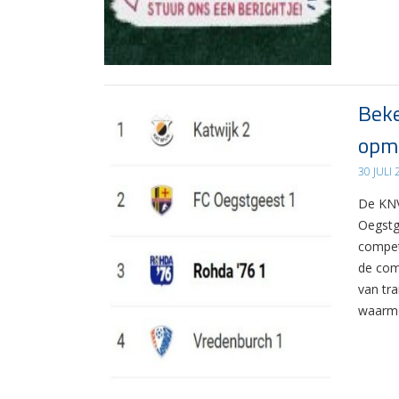
Beke
opma
30 JULI
De KNV
Oegstg
compet
de com
van tr
waarme