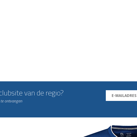
lubsite van de regio?
n te ontvangen