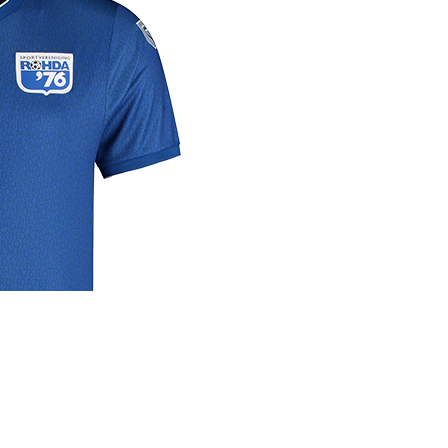
rige
lrichtlijn
 media