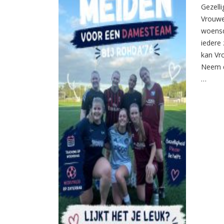
Gezelli
Vrouwe
woensd
iedere 
kan Vr
Neem d
…