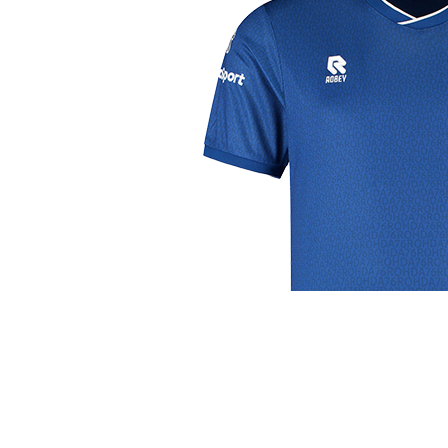
j de leukste club!
Club
Roosters
Ove
Algemene informatie
Speeldagenkalender
Alcoho
Bestuur & Commissies
Bardienst
In de