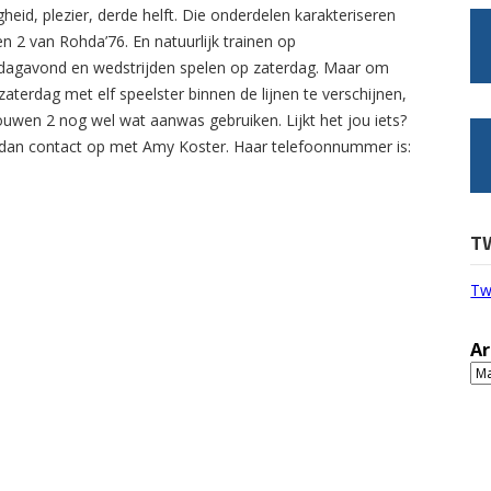
gheid, plezier, derde helft. Die onderdelen karakteriseren
n 2 van Rohda’76. En natuurlijk trainen op
agavond en wedstrijden spelen op zaterdag. Maar om
zaterdag met elf speelster binnen de lijnen te verschijnen,
ouwen 2 nog wel wat aanwas gebruiken. Lijkt het jou iets?
an contact op met Amy Koster. Haar telefoonnummer is:
T
Tw
Ar
Ar