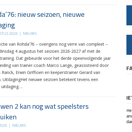
a’76: nieuw seizoen, nieuwe
aging
STUS 2026
|
NIEUWS
ectie van Rohda’76 – overigens nog verre van compleet –
 dinsdag 4 augustus het seizoen 2026-2027 af met de
 training. Dat gebeurde voor het derde opeenvolgende jaar
leiding van trainer-coach Marco Lange, geassisteerd door
F
s Ranck, Erwin Griffioen en keeperstrainer Gerard van
. UitdagingHet nieuwe seizoen betekent tevens een
 uitdaging….
I
wen 2 kan nog wat speelsters
He
uiken
an
da
 2026
|
NIEUWS