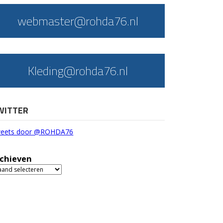
webmaster@rohda76.nl
Kleding@rohda76.nl
WITTER
eets door @ROHDA76
chieven
chieven