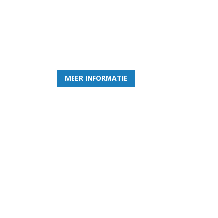
Word nu lid van Rohda
en geniet iedere week van het leukste spelletje bi
MEER INFORMATIE