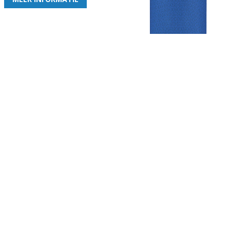
Gezellige zaterdagvereniging in Bodegraven. Het eerste elftal bij
de heren komt uit in de vierde klasse.
Club
Roosters
Overige
Algemene
Speeldagenkalender
Alcoholrichtlijn
informatie
Bardienst
In de media
Bestuur &
Schoonmaakrooster
Diverse