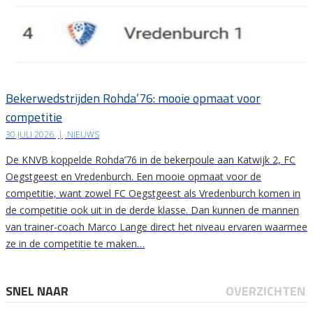
Bekerwedstrijden Rohda’76: mooie opmaat voor
competitie
30 JULI 2026
|
NIEUWS
De KNVB koppelde Rohda’76 in de bekerpoule aan Katwijk 2, FC
Oegstgeest en Vredenburch. Een mooie opmaat voor de
competitie, want zowel FC Oegstgeest als Vredenburch komen in
de competitie ook uit in de derde klasse. Dan kunnen de mannen
van trainer-coach Marco Lange direct het niveau ervaren waarmee
ze in de competitie te maken…
SNEL NAAR
OVERZICHTEN