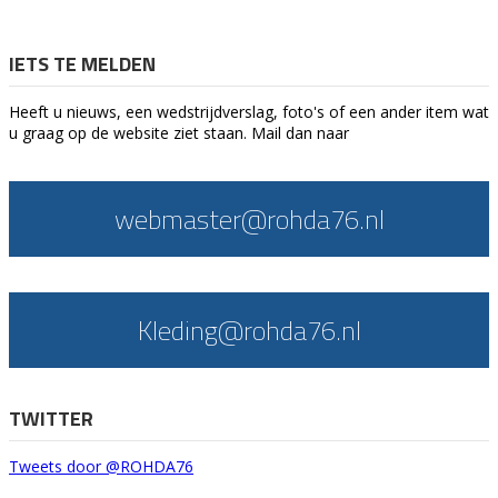
IETS TE MELDEN
Heeft u nieuws, een wedstrijdverslag, foto's of een ander item wat
u graag op de website ziet staan. Mail dan naar
webmaster@rohda76.nl
Kleding@rohda76.nl
TWITTER
Tweets door @ROHDA76