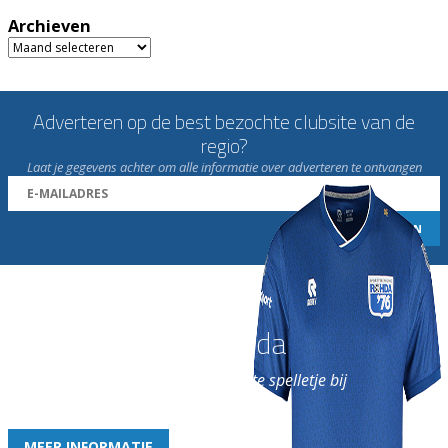
Archieven
Archieven
Adverteren op de best bezochte clubsite van de
regio?
Laat je gegevens achter om alle informatie over adverteren te ontvangen
Word nu lid van Rohda
en geniet iedere week van het leukste spelletje bij
de leukste club!
MEER INFORMATIE