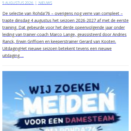
5 AUGUSTUS 2026
|
NIEUWS
De selectie van Rohda’76 – overigens nog verre van compleet –
trapte dinsdag 4 augustus het seizoen 2026-2027 af met de eerste
training. Dat gebeurde voor het derde opeenvolgende jaar onder
leiding van trainer-coach Marco Lange, geassisteerd door Andries
Ranck, Erwin Griffioen en keeperstrainer Gerard van Kooten.
UitdagingHet nieuwe seizoen betekent tevens een nieuwe
uitdaging….