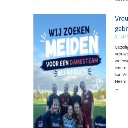
Vrou
gebr
31 JULI
Gezelli
Vrouwe
woensd
iedere 
kan Vr
Neem d
…