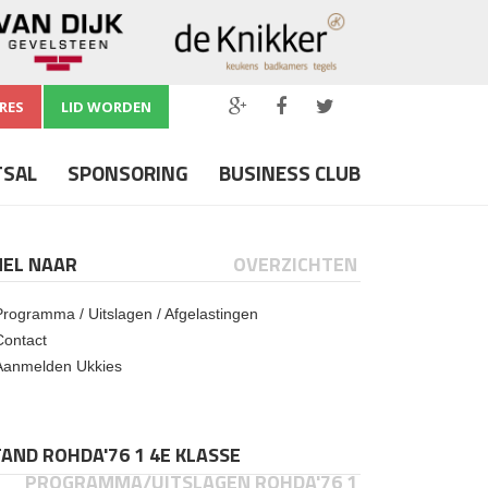
RES
LID WORDEN
TSAL
SPONSORING
BUSINESS CLUB
NEL NAAR
OVERZICHTEN
Programma / Uitslagen / Afgelastingen
Contact
Aanmelden Ukkies
AND ROHDA'76 1 4E KLASSE
PROGRAMMA/UITSLAGEN ROHDA'76 1