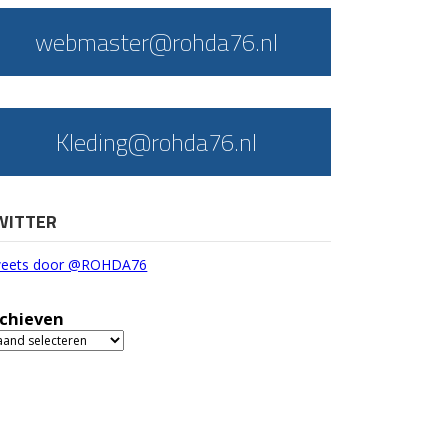
webmaster@rohda76.nl
Kleding@rohda76.nl
WITTER
eets door @ROHDA76
chieven
chieven