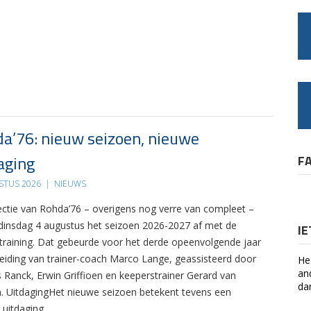
a’76: nieuw seizoen, nieuwe
aging
F
STUS 2026
|
NIEUWS
ectie van Rohda’76 – overigens nog verre van compleet –
 dinsdag 4 augustus het seizoen 2026-2027 af met de
I
 training. Dat gebeurde voor het derde opeenvolgende jaar
leiding van trainer-coach Marco Lange, geassisteerd door
He
an
s Ranck, Erwin Griffioen en keeperstrainer Gerard van
da
. UitdagingHet nieuwe seizoen betekent tevens een
 uitdaging….