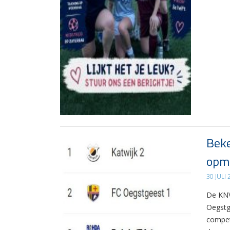
Beke
opma
30 JULI
De KNV
Oegstg
compet