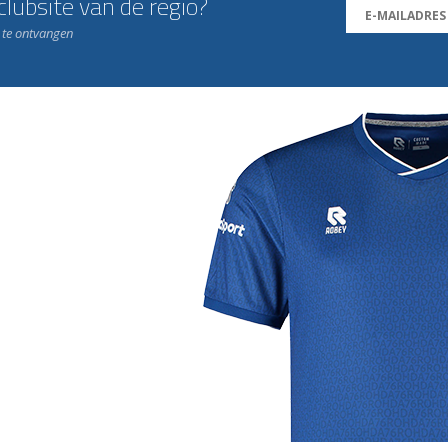
lubsite van de regio?
n te ontvangen
j de leukste club!