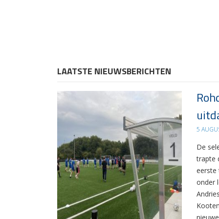
LAATSTE NIEUWSBERICHTEN
Rohd
uitd
5 AUGU
De sel
trapte
eerste
onder 
Andrie
Kooten
nieuwe