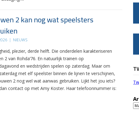
wen 2 kan nog wat speelsters
uiken
 2026
|
NIEUWS
gheid, plezier, derde helft. Die onderdelen karakteriseren
n 2 van Rohda’76. En natuurlijk trainen op
agavond en wedstrijden spelen op zaterdag. Maar om
T
zaterdag met elf speelster binnen de lijnen te verschijnen,
ouwen 2 nog wel wat aanwas gebruiken. Lijkt het jou iets?
Tw
an contact op met Amy Koster. Haar telefoonnummer is:
Ar
Ar