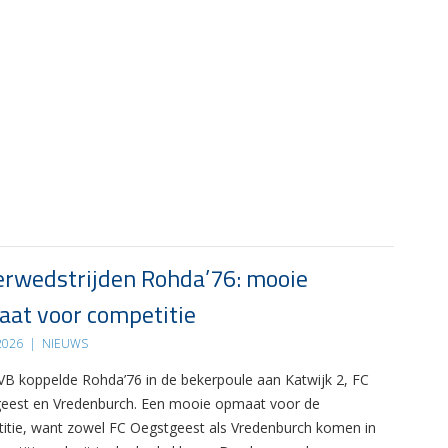
rwedstrijden Rohda’76: mooie
at voor competitie
 2026
|
NIEUWS
B koppelde Rohda’76 in de bekerpoule aan Katwijk 2, FC
eest en Vredenburch. Een mooie opmaat voor de
itie, want zowel FC Oegstgeest als Vredenburch komen in