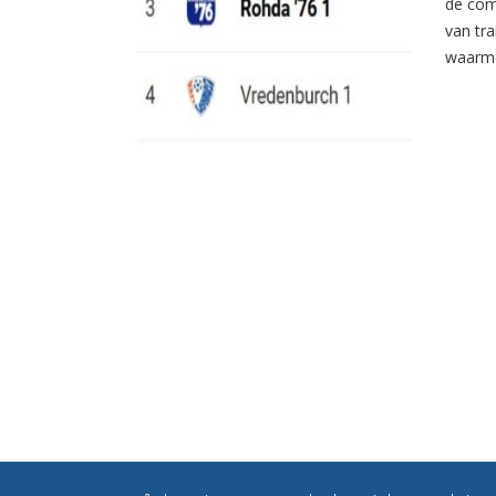
de com
van tr
waarme