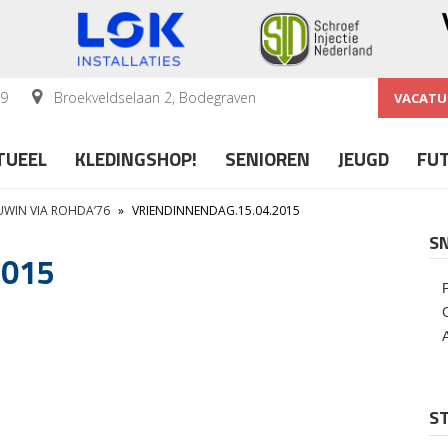
59
Broekveldselaan 2, Bodegraven
VACATU
TUEEL
KLEDINGSHOP!
SENIOREN
JEUGD
FU
WIN VIA ROHDA’76
»
VRIENDINNENDAG.15.04.2015
S
2015
ST