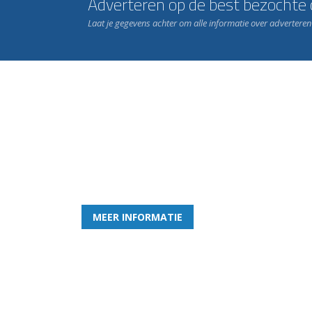
Adverteren op de best bezochte c
Laat je gegevens achter om alle informatie over advertere
Word nu lid van Rohda
en geniet iedere week van het leukste spelletje bi
MEER INFORMATIE