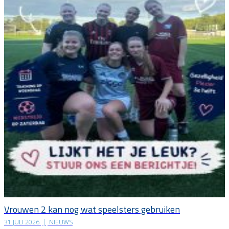
Vrouwen 2 kan nog wat speelsters gebruiken
31 JULI 2026
|
NIEUWS