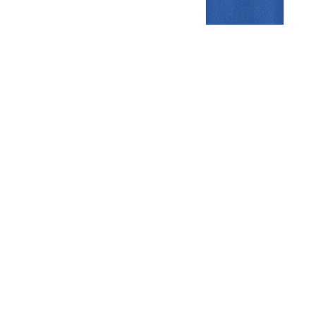
Gezellige zaterdagvereniging in Bodegraven. Het eerste elftal bij
de heren komt uit in de vierde klasse.
Club
Roosters
Overige
Algemene
Speeldagenkalender
Alcoholrichtlijn
informatie
Bardienst
In de media
Bestuur &
Schoonmaakrooster
Diverse
Commissies
kleedkamers
links