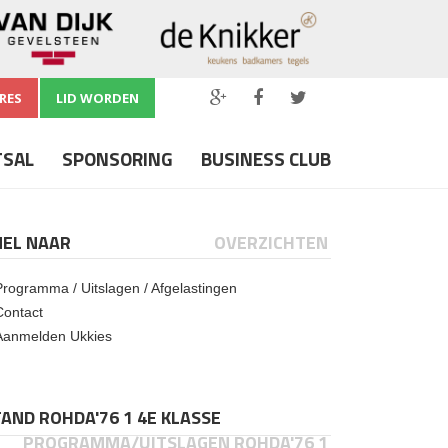
RES
LID WORDEN
TSAL
SPONSORING
BUSINESS CLUB
NEL NAAR
OVERZICHTEN
Programma / Uitslagen / Afgelastingen
Contact
Aanmelden Ukkies
AND ROHDA'76 1 4E KLASSE
PROGRAMMA/UITSLAGEN ROHDA'76 1