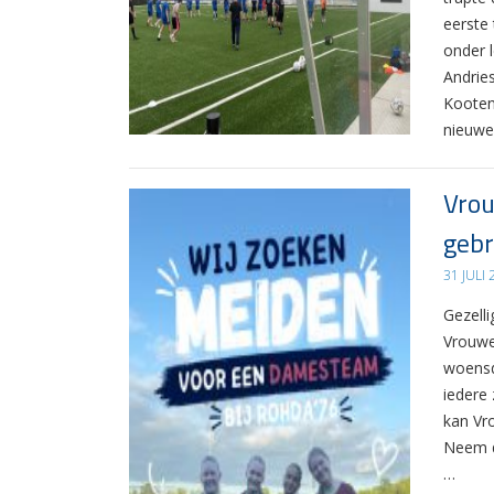
eerste
onder 
Andrie
Kooten
nieuwe
Vrou
gebr
31 JULI
Gezelli
Vrouwe
woensd
iedere 
kan Vr
Neem d
…