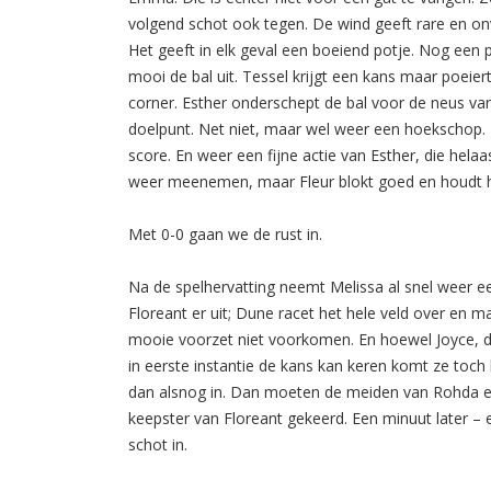
volgend schot ook tegen. De wind geeft rare en onv
Het geeft in elk geval een boeiend potje. Nog een 
mooi de bal uit. Tessel krijgt een kans maar poeiert
corner. Esther onderschept de bal voor de neus van
doelpunt. Net niet, maar wel weer een hoekschop.
score. En weer een fijne actie van Esther, die hela
weer meenemen, maar Fleur blokt goed en houdt 
Met 0-0 gaan we de rust in.
Na de spelhervatting neemt Melissa al snel weer ee
Floreant er uit; Dune racet het hele veld over en 
mooie voorzet niet voorkomen. En hoewel Joyce, 
in eerste instantie de kans kan keren komt ze toch 
dan alsnog in. Dan moeten de meiden van Rohda e
keepster van Floreant gekeerd. Een minuut later – e
schot in.