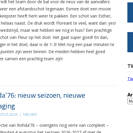
edt het team door de bal voor de neus van de aanvallers
r weer een afstandsschot tegenaan. Esmee doet een mooie
keepster heeft hem weer te pakken. Een schot van Esther,
helaas naast. De druk wordt Floreant te veel, want dan: yes!
de wedstrijd, maar wat hebben we nog in huis? Een prachtige
chot van Fleur op het doel. Het gaat super goed! En dan,
ger in het doel, daar is de 1-3! Met nog een paar minuten te
ie punten zijn weer binnen. De meiden hebben heel goed
ze samen een prachtig team zijn!
T
Tw
a’76: nieuw seizoen, nieuwe
Ar
Ar
aging
STUS 2026
|
NIEUWS
ectie van Rohda’76 – overigens nog verre van compleet –
 dinsdag 4 augustus het seizoen 2026-2027 af met de