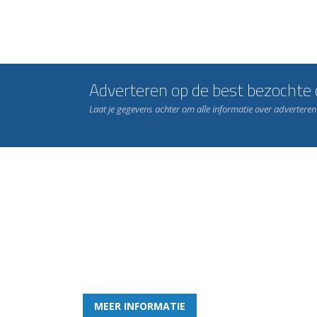
Adverteren op de best bezochte c
Laat je gegevens achter om alle informatie over advertere
Word nu lid van Rohda
en geniet iedere week van het leukste spelletje bi
MEER INFORMATIE