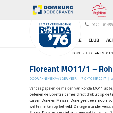
0172 - 6149
HOME
CLUB
AC
HOME
»
FLOREANT MO11/1
Floreant MO11/1 – Ro
DOOR ANNEMIEK VAN DER MEER
|
7 OKTOBER 2017
|
W
Vandaag spelen de meiden van Rohda MO11 uit tege
oefenen de Boreftse dames direct druk uit op de t
tussen Dune en Melissa. Dune geeft een mooie voorz
wel te merken op het veld. De tegenstander versch
Emma. Die is echter niet voor één gat te vangen. 