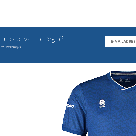
lubsite van de regio?
n te ontvangen
j de leukste club!