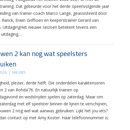
 training. Dat gebeurde voor het derde opeenvolgende jaar
leiding van trainer-coach Marco Lange, geassisteerd door
s Ranck, Erwin Griffioen en keeperstrainer Gerard van
. UitdagingHet nieuwe seizoen betekent tevens een
 uitdaging….
wen 2 kan nog wat speelsters
uiken
 2026
|
NIEUWS
gheid, plezier, derde helft. Die onderdelen karakteriseren
n 2 van Rohda’76. En natuurlijk trainen op
agavond en wedstrijden spelen op zaterdag. Maar om
zaterdag met elf speelster binnen de lijnen te verschijnen,
ouwen 2 nog wel wat aanwas gebruiken. Lijkt het jou iets?
an contact op met Amy Koster. Haar telefoonnummer is: