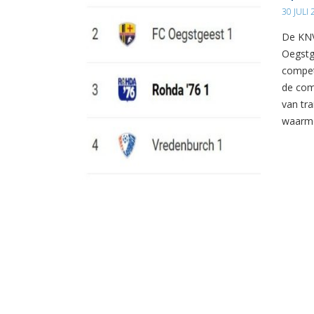
30 JULI
De KNV
Oegstg
compet
de com
van tr
waarme