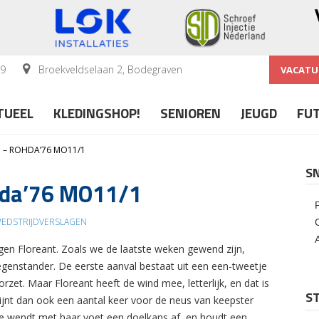
59
Broekveldselaan 2, Bodegraven
VACATU
TUEEL
KLEDINGSHOP!
SENIOREN
JEUGD
FU
 – ROHDA’76 MO11/1
S
hda’76 MO11/1
EDSTRIJDVERSLAGEN
n Floreant. Zoals we de laatste weken gewend zijn,
egenstander. De eerste aanval bestaat uit een een-tweetje
et. Maar Floreant heeft de wind mee, letterlijk, en dat is
ST
ijnt dan ook een aantal keer voor de neus van keepster
Ze wendt met haar voet een doelkans af, en houdt een