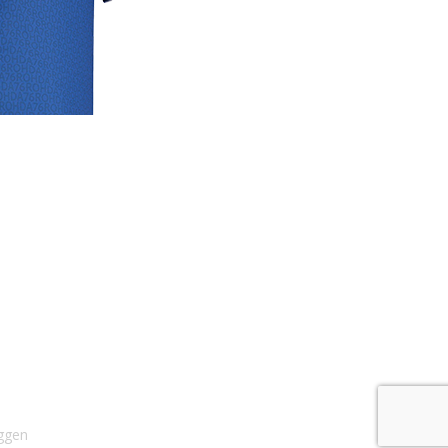
rige
lrichtlijn
 media
se links
cyverklaring
rijdverslagen
ggen