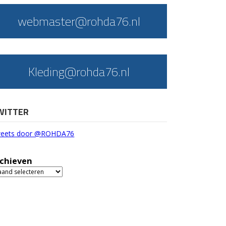
webmaster@rohda76.nl
Kleding@rohda76.nl
WITTER
eets door @ROHDA76
chieven
chieven