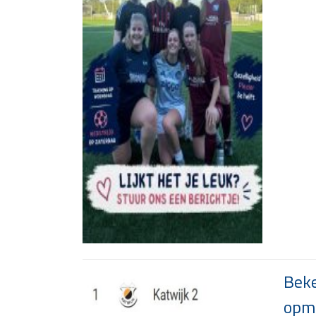
Beke
opma