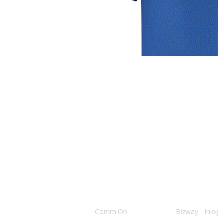
Club
Roosters
Ove
Algemene informatie
Speeldagenkalender
Alcoho
Bestuur & Commissies
Bardienst
In de
Vacatures
Schoonmaakrooster
Diver
Historie
kleedkamers
Priva
Toernooien
Klaverjassen
Wedst
021 Rohda ‘76
• website door
Comm.On
• hosting door
Bizway
•
Inlo