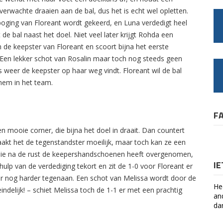
erwachte draaien aan de bal, dus het is echt wel opletten.
poging van Floreant wordt gekeerd, en Luna verdedigt heel
 de bal naast het doel. Niet veel later krijgt Rohda een
 de keepster van Floreant en scoort bijna het eerste
 Een lekker schot van Rosalin maar toch nog steeds geen
as weer de keepster op haar weg vindt. Floreant wil de bal
hem in het team.
F
n mooie corner, die bijna het doel in draait. Dan countert
maakt het de tegenstandster moeilijk, maar toch kan ze een
die na de rust de keepershandschoenen heeft overgenomen,
I
hulp van de verdediging tekort en zit de 1-0 voor Floreant er
r nog harder tegenaan. Een schot van Melissa wordt door de
He
indelijk! – schiet Melissa toch de 1-1 er met een prachtig
an
da