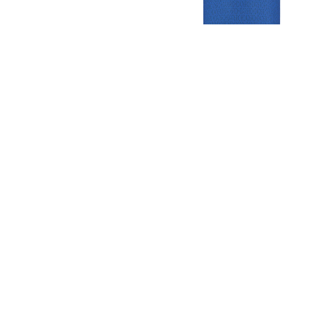
Gezellige zaterdagvereniging in Bodegraven. Het eerste elftal bij
de heren komt uit in de vierde klasse.
Club
Roosters
Overige
Algemene
Speeldagenkalender
Alcoholrichtlijn
informatie
Bardienst
In de media
Bestuur &
Schoonmaakrooster
Diverse
Commissies
kleedkamers
links