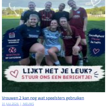
Vrouwen 2 kan nog wat speelsters gebruiken
31 JULI 2026
|
NIEUWS