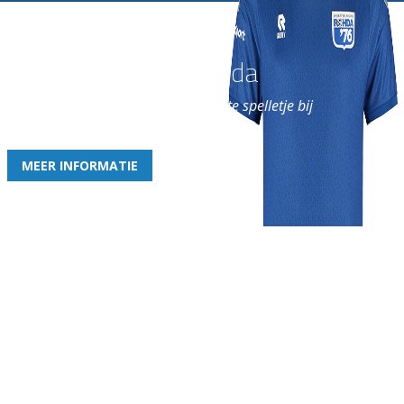
Word nu lid van Rohda
en geniet iedere week van het leukste spelletje bij
de leukste club!
MEER INFORMATIE
Gezellige zaterdagvereniging in Bodegraven. Het eerste elftal bij
de heren komt uit in de vierde klasse.