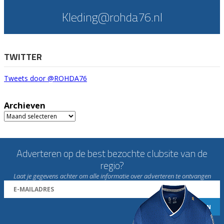
Kleding@rohda76.nl
TWITTER
Tweets door @ROHDA76
Archieven
Archieven
Adverteren op de best bezochte clubsite van de
regio?
Laat je gegevens achter om alle informatie over adverteren te ontvangen