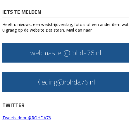
IETS TE MELDEN
Heeft u nieuws, een wedstrijdverslag, foto's of een ander item wat
u graag op de website ziet staan. Mail dan naar
webmaster@rohda76.nl
Kleding@rohda76.nl
TWITTER
Tweets door @ROHDA76