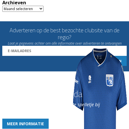
Archieven
Archieven
Adverteren op de best bezochte clubsite van de
regio?
Laat je gegevens achter om alle informatie over adverteren te ontvangen
Word nu lid van Rohda
en geniet iedere week van het leukste spelletje bij
de leukste club!
MEER INFORMATIE