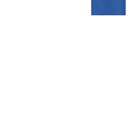
Gezellige zaterdagvereniging in Bodegraven. Het eerste elftal bij
de heren komt uit in de vierde klasse.
Club
Roosters
Overige
Algemene
Speeldagenkalender
Alcoholrichtlijn
informatie
Bardienst
In de media
Bestuur &
Schoonmaakrooster
Diverse
Commissies
kleedkamers
links