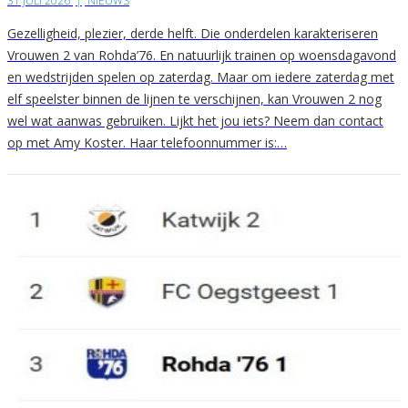
31 JULI 2026
|
NIEUWS
Gezelligheid, plezier, derde helft. Die onderdelen karakteriseren
Vrouwen 2 van Rohda’76. En natuurlijk trainen op woensdagavond
en wedstrijden spelen op zaterdag. Maar om iedere zaterdag met
elf speelster binnen de lijnen te verschijnen, kan Vrouwen 2 nog
wel wat aanwas gebruiken. Lijkt het jou iets? Neem dan contact
op met Amy Koster. Haar telefoonnummer is:…