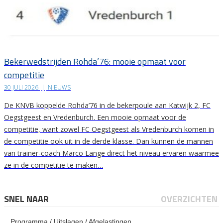
Bekerwedstrijden Rohda’76: mooie opmaat voor
competitie
30 JULI 2026
|
NIEUWS
De KNVB koppelde Rohda’76 in de bekerpoule aan Katwijk 2, FC
Oegstgeest en Vredenburch. Een mooie opmaat voor de
competitie, want zowel FC Oegstgeest als Vredenburch komen in
de competitie ook uit in de derde klasse. Dan kunnen de mannen
van trainer-coach Marco Lange direct het niveau ervaren waarmee
ze in de competitie te maken…
SNEL NAAR
OVERZICHTEN
Programma / Uitslagen / Afgelastingen