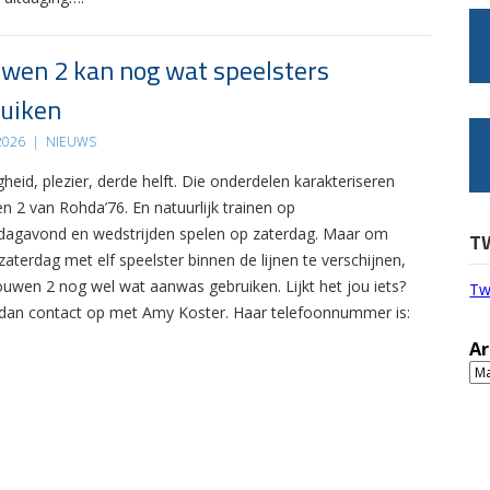
wen 2 kan nog wat speelsters
uiken
 2026
|
NIEUWS
gheid, plezier, derde helft. Die onderdelen karakteriseren
n 2 van Rohda’76. En natuurlijk trainen op
agavond en wedstrijden spelen op zaterdag. Maar om
T
zaterdag met elf speelster binnen de lijnen te verschijnen,
ouwen 2 nog wel wat aanwas gebruiken. Lijkt het jou iets?
Tw
an contact op met Amy Koster. Haar telefoonnummer is:
Ar
Ar