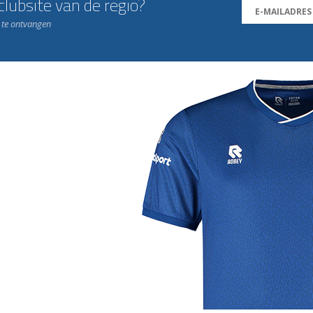
lubsite van de regio?
n te ontvangen
j de leukste club!