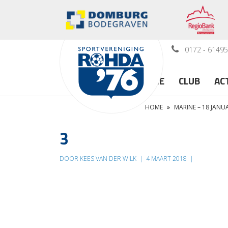
0172 - 6149
HOME
CLUB
AC
HOME
»
MARINE – 18 JANUA
3
DOOR KEES VAN DER WILK
|
4 MAART 2018
|