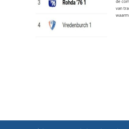
de com
van tr
waarme