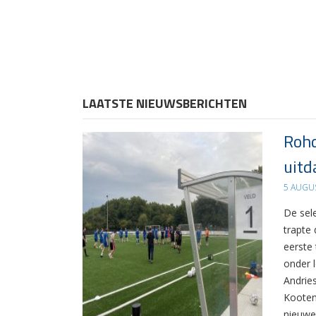
LAATSTE NIEUWSBERICHTEN
Rohd
uitd
5 AUGU
De sel
trapte
eerste
onder 
Andrie
Kooten
nieuwe