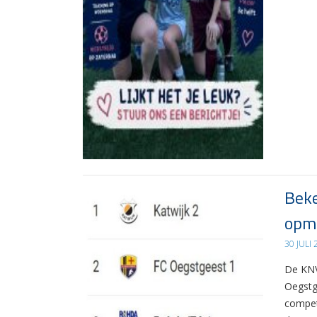
Beke
opma
30 JULI
De KNV
Oegstg
compet