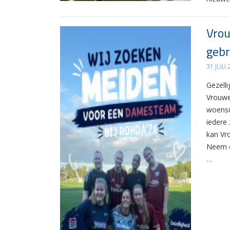
Vrou
gebr
31 JULI
Gezelli
Vrouwe
woensd
iedere 
kan Vr
Neem d
…