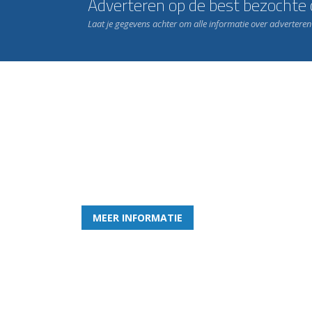
Adverteren op de best bezochte c
Laat je gegevens achter om alle informatie over advertere
Word nu lid van Rohda
en geniet iedere week van het leukste spelletje bi
MEER INFORMATIE