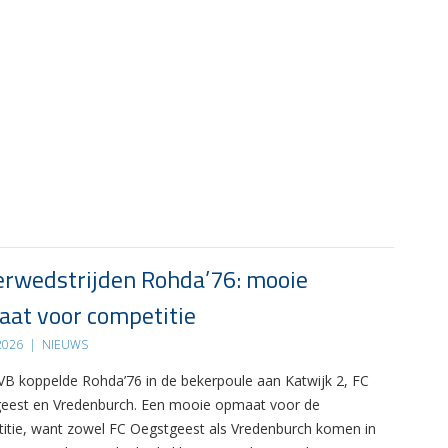
rwedstrijden Rohda’76: mooie
at voor competitie
 2026
|
NIEUWS
B koppelde Rohda’76 in de bekerpoule aan Katwijk 2, FC
eest en Vredenburch. Een mooie opmaat voor de
itie, want zowel FC Oegstgeest als Vredenburch komen in