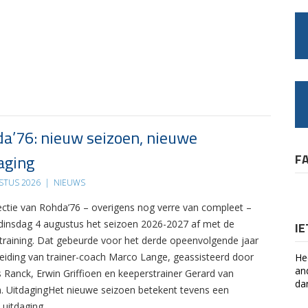
a’76: nieuw seizoen, nieuwe
aging
F
STUS 2026
|
NIEUWS
ectie van Rohda’76 – overigens nog verre van compleet –
 dinsdag 4 augustus het seizoen 2026-2027 af met de
I
 training. Dat gebeurde voor het derde opeenvolgende jaar
leiding van trainer-coach Marco Lange, geassisteerd door
He
an
s Ranck, Erwin Griffioen en keeperstrainer Gerard van
da
. UitdagingHet nieuwe seizoen betekent tevens een
 uitdaging….