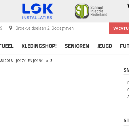
59
Broekveldselaan 2, Bodegraven
VACATU
TUEEL
KLEDINGSHOP!
SENIOREN
JEUGD
FU
RI 2018 – JO17/1 EN JO19/1
»
3
S
ST