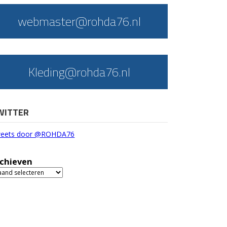
webmaster@rohda76.nl
Kleding@rohda76.nl
WITTER
eets door @ROHDA76
chieven
chieven