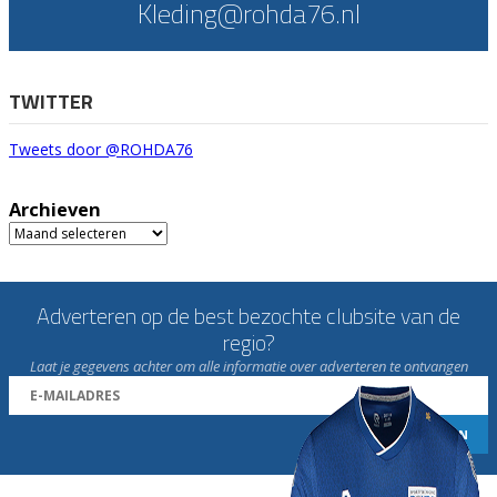
Kleding@rohda76.nl
TWITTER
Tweets door @ROHDA76
Archieven
Archieven
Adverteren op de best bezochte clubsite van de
regio?
Laat je gegevens achter om alle informatie over adverteren te ontvangen