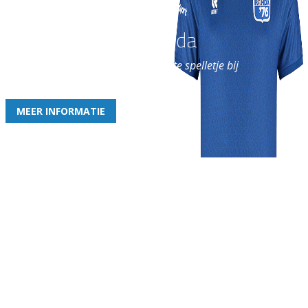
Word nu lid van Rohda
en geniet iedere week van het leukste spelletje bij
de leukste club!
MEER INFORMATIE
Gezellige zaterdagvereniging in Bodegraven. Het eerste elftal bij
de heren komt uit in de vierde klasse.