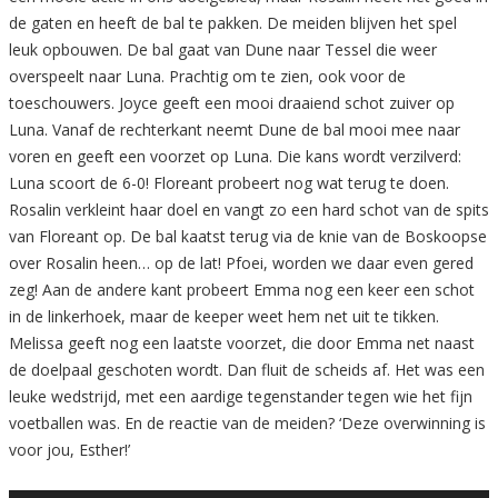
de gaten en heeft de bal te pakken. De meiden blijven het spel
leuk opbouwen. De bal gaat van Dune naar Tessel die weer
overspeelt naar Luna. Prachtig om te zien, ook voor de
toeschouwers. Joyce geeft een mooi draaiend schot zuiver op
Luna. Vanaf de rechterkant neemt Dune de bal mooi mee naar
voren en geeft een voorzet op Luna. Die kans wordt verzilverd:
Luna scoort de 6-0! Floreant probeert nog wat terug te doen.
Rosalin verkleint haar doel en vangt zo een hard schot van de spits
van Floreant op. De bal kaatst terug via de knie van de Boskoopse
over Rosalin heen… op de lat! Pfoei, worden we daar even gered
zeg! Aan de andere kant probeert Emma nog een keer een schot
in de linkerhoek, maar de keeper weet hem net uit te tikken.
Melissa geeft nog een laatste voorzet, die door Emma net naast
de doelpaal geschoten wordt. Dan fluit de scheids af. Het was een
leuke wedstrijd, met een aardige tegenstander tegen wie het fijn
voetballen was. En de reactie van de meiden? ‘Deze overwinning is
voor jou, Esther!’