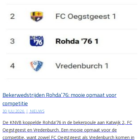
Bekerwedstrijden Rohda’76: mooie opmaat voor
competitie
30 JULI 2026
|
NIEUWS
De KNVB koppelde Rohda’76 in de bekerpoule aan Katwijk 2, FC
Oegstgeest en Vredenburch. Een mooie opmaat voor de
competitie, want zowel FC Oegstgeest als Vredenburch komen in