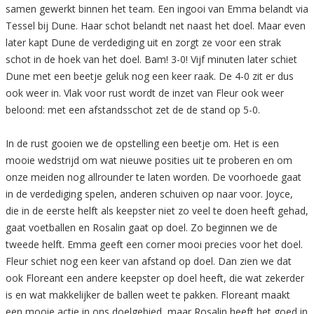
samen gewerkt binnen het team. Een ingooi van Emma belandt via
Tessel bij Dune. Haar schot belandt net naast het doel. Maar even
later kapt Dune de verdediging uit en zorgt ze voor een strak
schot in de hoek van het doel. Bam! 3-0! Vijf minuten later schiet
Dune met een beetje geluk nog een keer raak. De 4-0 zit er dus
ook weer in. Vlak voor rust wordt de inzet van Fleur ook weer
beloond: met een afstandsschot zet de de stand op 5-0.
In de rust gooien we de opstelling een beetje om. Het is een
mooie wedstrijd om wat nieuwe posities uit te proberen en om
onze meiden nog allrounder te laten worden. De voorhoede gaat
in de verdediging spelen, anderen schuiven op naar voor. Joyce,
die in de eerste helft als keepster niet zo veel te doen heeft gehad,
gaat voetballen en Rosalin gaat op doel. Zo beginnen we de
tweede helft. Emma geeft een corner mooi precies voor het doel.
Fleur schiet nog een keer van afstand op doel. Dan zien we dat
ook Floreant een andere keepster op doel heeft, die wat zekerder
is en wat makkelijker de ballen weet te pakken. Floreant maakt
een mooie actie in ons doelgebied, maar Rosalin heeft het goed in