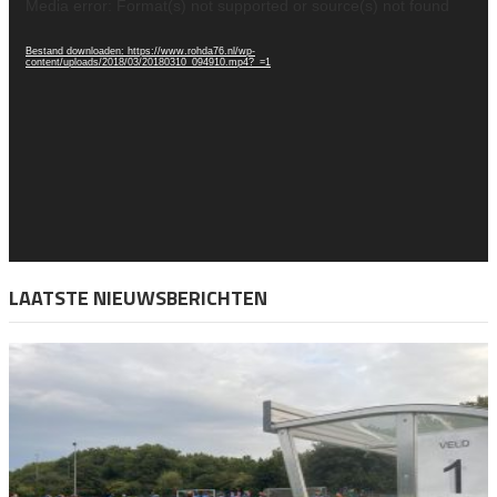
Videospeler
Media error: Format(s) not supported or source(s) not found
Bestand downloaden: https://www.rohda76.nl/wp-
content/uploads/2018/03/20180310_094910.mp4?_=1
LAATSTE NIEUWSBERICHTEN