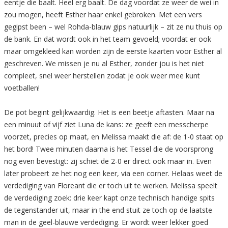
eentje die baalt. Heel erg baalt. De dag voordat ze weer de wei in
zou mogen, heeft Esther haar enkel gebroken. Met een vers
gegipst been – wel Rohda-blauw gips natuurlijk – zit ze nu thuis op
de bank. En dat wordt ook in het team gevoeld; voordat er ook
maar omgekleed kan worden zijn de eerste kaarten voor Esther al
geschreven. We missen je nu al Esther, zonder jou is het niet
compleet, snel weer herstellen zodat je ook weer mee kunt
voetballen!
De pot begint gelijkwaardig. Het is een beetje aftasten. Maar na
een minuut of vijf ziet Luna de kans: ze geeft een messcherpe
voorzet, precies op maat, en Melissa maakt die af: de 1-0 staat op
het bord! Twee minuten daarna is het Tessel die de voorsprong
nog even bevestigt: zij schiet de 2-0 er direct ook maar in. Even
later probeert ze het nog een keer, via een corner. Helaas weet de
verdediging van Floreant die er toch uit te werken. Melissa speelt
de verdediging zoek: drie keer kapt onze technisch handige spits
de tegenstander uit, maar in the end stuit ze toch op de laatste
man in de geel-blauwe verdediging. Er wordt weer lekker goed