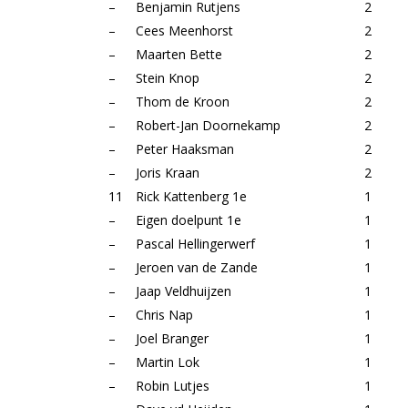
–
Benjamin Rutjens
2
–
Cees Meenhorst
2
–
Maarten Bette
2
–
Stein Knop
2
–
Thom de Kroon
2
–
Robert-Jan Doornekamp
2
–
Peter Haaksman
2
–
Joris Kraan
2
11
Rick Kattenberg 1e
1
–
Eigen doelpunt 1e
1
–
Pascal Hellingerwerf
1
–
Jeroen van de Zande
1
–
Jaap Veldhuijzen
1
–
Chris Nap
1
–
Joel Branger
1
–
Martin Lok
1
–
Robin Lutjes
1