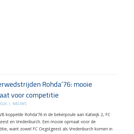
rwedstrijden Rohda’76: mooie
at voor competitie
 2026
|
NIEUWS
B koppelde Rohda’76 in de bekerpoule aan Katwijk 2, FC
eest en Vredenburch. Een mooie opmaat voor de
itie, want zowel FC Oegstgeest als Vredenburch komen in