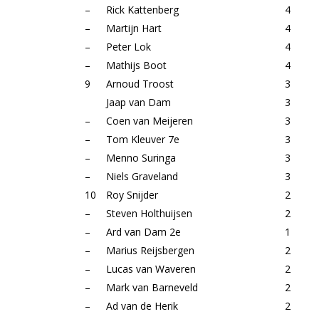
–
Rick Kattenberg
4
–
Martijn Hart
4
–
Peter Lok
4
–
Mathijs Boot
4
9
Arnoud Troost
3
Jaap van Dam
3
–
Coen van Meijeren
3
–
Tom Kleuver 7e
3
–
Menno Suringa
3
–
Niels Graveland
3
10
Roy Snijder
2
–
Steven Holthuijsen
2
–
Ard van Dam 2e
1
–
Marius Reijsbergen
2
–
Lucas van Waveren
2
–
Mark van Barneveld
2
–
Ad van de Herik
2