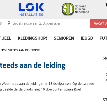
59
Broekveldselaan 2, Bodegraven
VACATU
TUEEL
KLEDINGSHOP!
SENIOREN
JEUGD
FU
 NOG STEEDS AAN DE LEIDING
S
eeds aan de leiding
en Westmaas aan de leiding met 13 doelpunten. Op de tweede
 gedeelde derde plaats met 10 doelpunten staan Roel
ST