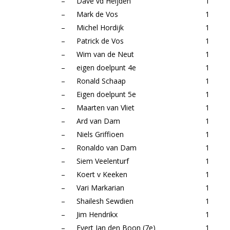
–
Dave vd Heijden
1
–
Mark de Vos
1
–
Michel Hordijk
1
–
Patrick de Vos
1
–
Wim van de Neut
1
–
eigen doelpunt 4e
1
–
Ronald Schaap
1
–
Eigen doelpunt 5e
1
–
Maarten van Vliet
1
–
Ard van Dam
1
–
Niels Griffioen
1
–
Ronaldo van Dam
1
–
Siem Veelenturf
1
–
Koert v Keeken
1
–
Vari Markarian
1
–
Shailesh Sewdien
1
–
Jim Hendrikx
1
–
Evert Jan den Boon (7e)
1