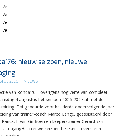
7e
7e
7e
7e
a’76: nieuw seizoen, nieuwe
aging
STUS 2026
|
NIEUWS
ectie van Rohda’76 – overigens nog verre van compleet –
 dinsdag 4 augustus het seizoen 2026-2027 af met de
 training. Dat gebeurde voor het derde opeenvolgende jaar
leiding van trainer-coach Marco Lange, geassisteerd door
s Ranck, Erwin Griffioen en keeperstrainer Gerard van
. UitdagingHet nieuwe seizoen betekent tevens een
 uitdaging….