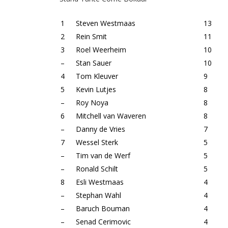
1
Steven Westmaas
13
2
Rein Smit
11
3
Roel Weerheim
10
–
Stan Sauer
10
4
Tom Kleuver
9
5
Kevin Lutjes
8
–
Roy Noya
8
6
Mitchell van Waveren
8
–
Danny de Vries
7
7
Wessel Sterk
5
–
Tim van de Werf
5
–
Ronald Schilt
5
8
Esli Westmaas
4
–
Stephan Wahl
4
–
Baruch Bouman
4
–
Senad Cerimovic
4