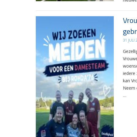
Vrou
gebr
31 JULI
Gezelli
Vrouwe
woensd
iedere 
kan Vr
Neem d
…