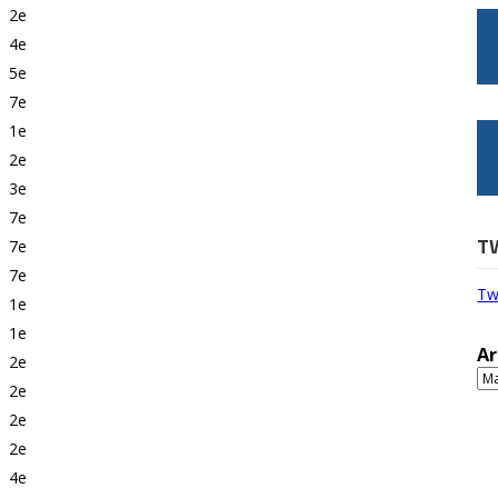
2e
4e
5e
7e
1e
2e
3e
7e
T
7e
7e
Tw
1e
1e
Ar
2e
Ar
2e
2e
2e
4e