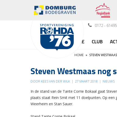
0172 - 6149
HOME
CLUB
AC
HOME
»
STEVEN WESTMAAS
Steven Westmaas nog st
DOOR KEES VAN DER WILK
|
27 MAART 2018
|
NIEUWS
In de stand van de Tante Corrie Bokaal gaat Stev
plaats staat Rein Smit met 11 doelpunten. Op een
Weerheim en Stan Sauer.
Stand Tante Corrie Bokaal