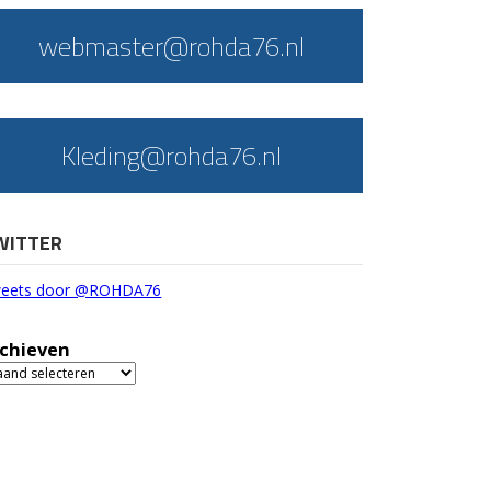
webmaster@rohda76.nl
Kleding@rohda76.nl
WITTER
eets door @ROHDA76
chieven
chieven