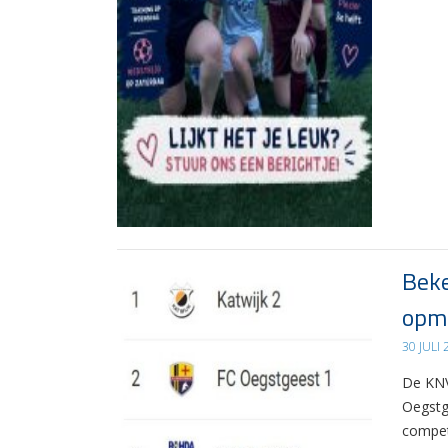
Beke
opma
30 JULI
De KNV
Oegstg
compet