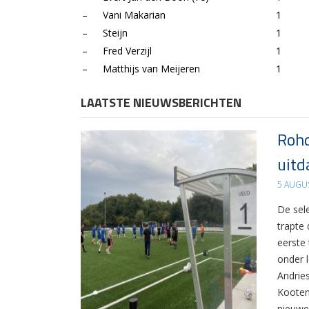
–
Vani Makarian
1
–
Steijn
1
–
Fred Verzijl
1
–
Matthijs van Meijeren
1
LAATSTE NIEUWSBERICHTEN
Rohd
uitd
5 AUGU
De sel
trapte
eerste
onder 
Andrie
Kooten
nieuwe