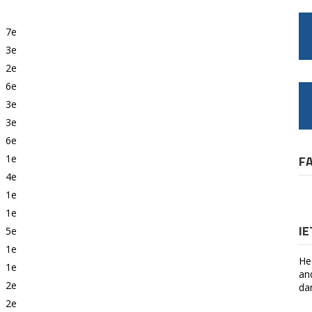
7e
3e
2e
6e
3e
3e
6e
1e
F
4e
1e
1e
I
5e
1e
He
1e
an
2e
da
2e