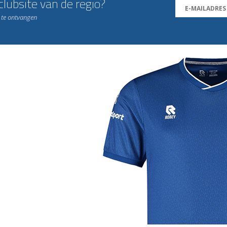
lubsite van de regio?
n te ontvangen
j de leukste club!