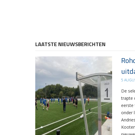
LAATSTE NIEUWSBERICHTEN
Rohd
uitd
5 AUGU
De sel
trapte
eerste
onder 
Andrie
Kooten
nieuwe