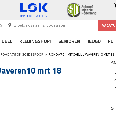
59
Broekveldselaan 2, Bodegraven
VACATU
TUEEL
KLEDINGSHOP!
SENIOREN
JEUGD
FU
 ROHDA’76 OP GOEDE SPOOR
»
ROHDA’76 1 MITCHELL V WAVEREN10 MRT 18
S
Waveren10 mrt 18
ST