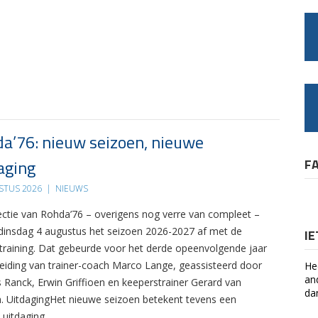
a’76: nieuw seizoen, nieuwe
aging
F
STUS 2026
|
NIEUWS
ectie van Rohda’76 – overigens nog verre van compleet –
 dinsdag 4 augustus het seizoen 2026-2027 af met de
I
 training. Dat gebeurde voor het derde opeenvolgende jaar
leiding van trainer-coach Marco Lange, geassisteerd door
He
an
s Ranck, Erwin Griffioen en keeperstrainer Gerard van
da
. UitdagingHet nieuwe seizoen betekent tevens een
 uitdaging….