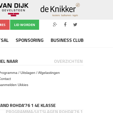
RES
LID WORDEN
TSAL
SPONSORING
BUSINESS CLUB
NEL NAAR
OVERZICHTEN
Programma / Uitslagen / Afgelastingen
Contact
Aanmelden Ukkies
AND ROHDA'76 1 4E KLASSE
PROGRAMMA/UITSLAGEN ROHDA'76 1