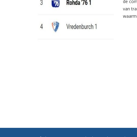
de com
van tr
waarme