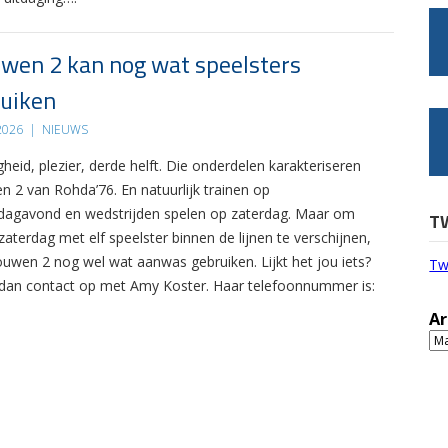
wen 2 kan nog wat speelsters
uiken
 2026
|
NIEUWS
gheid, plezier, derde helft. Die onderdelen karakteriseren
n 2 van Rohda’76. En natuurlijk trainen op
agavond en wedstrijden spelen op zaterdag. Maar om
T
zaterdag met elf speelster binnen de lijnen te verschijnen,
ouwen 2 nog wel wat aanwas gebruiken. Lijkt het jou iets?
Tw
an contact op met Amy Koster. Haar telefoonnummer is:
Ar
Ar