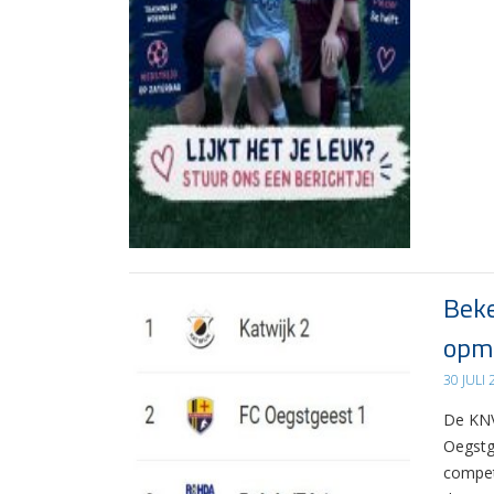
Beke
opma
30 JULI
De KNV
Oegstg
compet