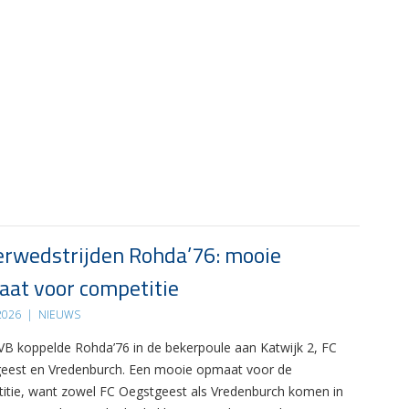
rwedstrijden Rohda’76: mooie
at voor competitie
 2026
|
NIEUWS
B koppelde Rohda’76 in de bekerpoule aan Katwijk 2, FC
eest en Vredenburch. Een mooie opmaat voor de
itie, want zowel FC Oegstgeest als Vredenburch komen in