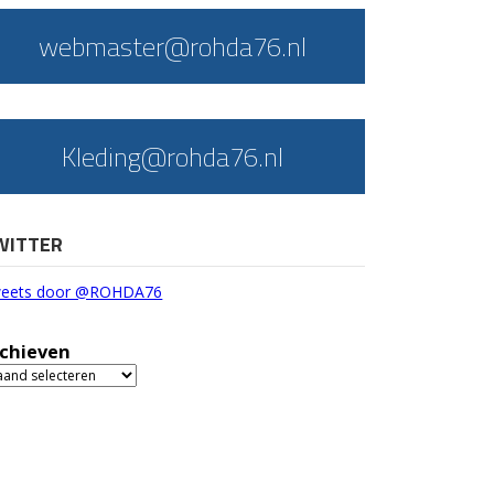
webmaster@rohda76.nl
Kleding@rohda76.nl
WITTER
eets door @ROHDA76
chieven
chieven