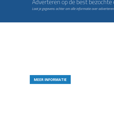
Adverteren op de best bezochte c
Laat je gegevens achter om alle informatie over advertere
Word nu lid van Rohda
en geniet iedere week van het leukste spelletje bi
MEER INFORMATIE