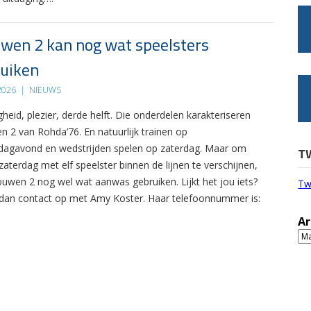
wen 2 kan nog wat speelsters
uiken
 2026
|
NIEUWS
gheid, plezier, derde helft. Die onderdelen karakteriseren
n 2 van Rohda’76. En natuurlijk trainen op
agavond en wedstrijden spelen op zaterdag. Maar om
T
zaterdag met elf speelster binnen de lijnen te verschijnen,
ouwen 2 nog wel wat aanwas gebruiken. Lijkt het jou iets?
Tw
an contact op met Amy Koster. Haar telefoonnummer is:
Ar
Ar