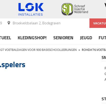
59
Broekveldselaan 2, Bodegraven
VACATU
TUEEL
KLEDINGSHOP!
SENIOREN
JEUGD
FU
GT VOETBALDAGEN VOOR 900 BASISSCHOOLLEERLINGEN
»
ROHDA’76.VOETB
S
.spelers
ST