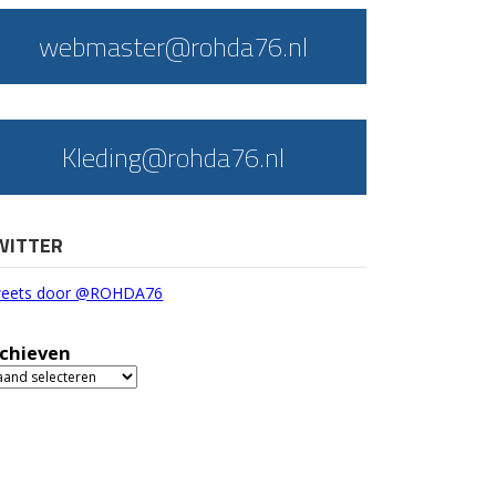
webmaster@rohda76.nl
Kleding@rohda76.nl
WITTER
eets door @ROHDA76
chieven
chieven