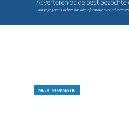
Adverteren op de best bezochte c
Laat je gegevens achter om alle informatie over advertere
Word nu lid van Rohda
en geniet iedere week van het leukste spelletje bi
MEER INFORMATIE