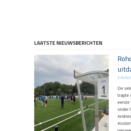
LAATSTE NIEUWSBERICHTEN
Rohd
uitd
5 AUGU
De sel
trapte
eerste
onder 
Andrie
Kooten
nieuwe