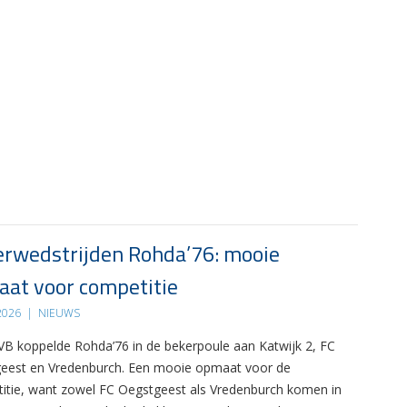
rwedstrijden Rohda’76: mooie
at voor competitie
 2026
|
NIEUWS
B koppelde Rohda’76 in de bekerpoule aan Katwijk 2, FC
eest en Vredenburch. Een mooie opmaat voor de
itie, want zowel FC Oegstgeest als Vredenburch komen in