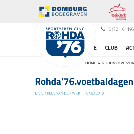
0172 - 6149
HOME
CLUB
AC
HOME
»
ROHDA’76 VERZOR
Rohda’76.voetbaldagen
DOOR KEES VAN DER WILK
|
6 MEI 2018
|