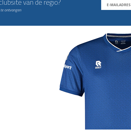
lubsite van de regio?
n te ontvangen
j de leukste club!