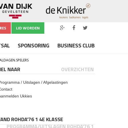
RES
LID WORDEN
TSAL
SPONSORING
BUSINESS CLUB
ALDAGEN.SPELERS
NEL NAAR
OVERZICHTEN
Programma / Uitslagen / Afgelastingen
Contact
Aanmelden Ukkies
AND ROHDA'76 1 4E KLASSE
PROGRAMMA/UITSLAGEN ROHDA'76 1