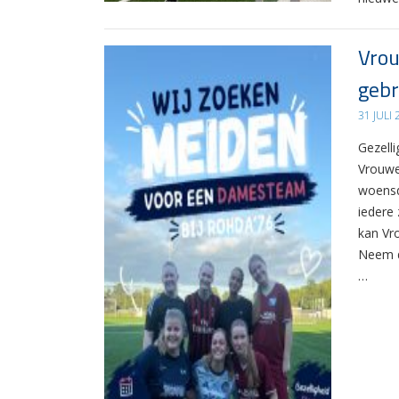
Vrou
gebr
31 JULI
Gezelli
Vrouwe
woensd
iedere 
kan Vr
Neem d
…