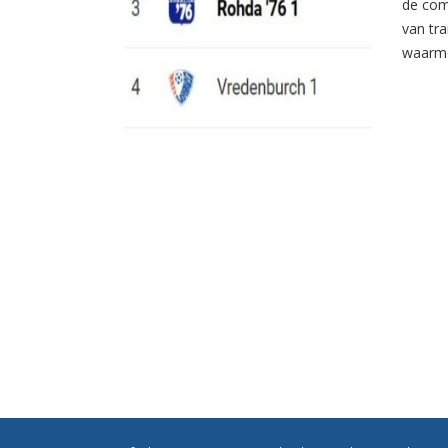
de com
van tr
waarme