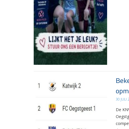
Beke
opma
30 JULI
De KNV
Oegstg
compet