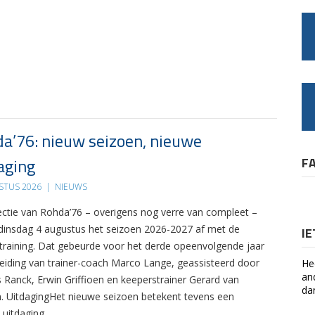
a’76: nieuw seizoen, nieuwe
aging
F
STUS 2026
|
NIEUWS
ectie van Rohda’76 – overigens nog verre van compleet –
 dinsdag 4 augustus het seizoen 2026-2027 af met de
I
 training. Dat gebeurde voor het derde opeenvolgende jaar
leiding van trainer-coach Marco Lange, geassisteerd door
He
an
s Ranck, Erwin Griffioen en keeperstrainer Gerard van
da
. UitdagingHet nieuwe seizoen betekent tevens een
 uitdaging….