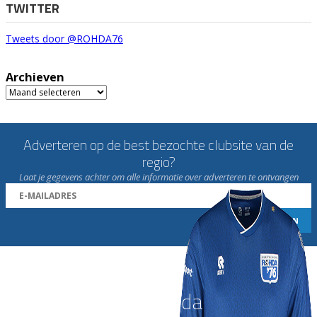
TWITTER
Tweets door @ROHDA76
Archieven
Archieven
Adverteren op de best bezochte clubsite van de
regio?
Laat je gegevens achter om alle informatie over adverteren te ontvangen
Word nu lid van Rohda