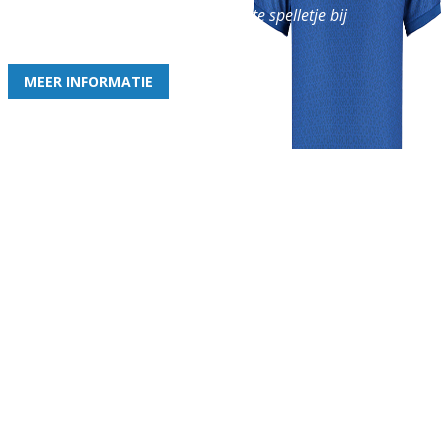
en geniet iedere week van het leukste spelletje bij
de leukste club!
MEER INFORMATIE
Gezellige zaterdagvereniging in Bodegraven. Het eerste elftal bij
de heren komt uit in de vierde klasse.
Club
Roosters
Overige