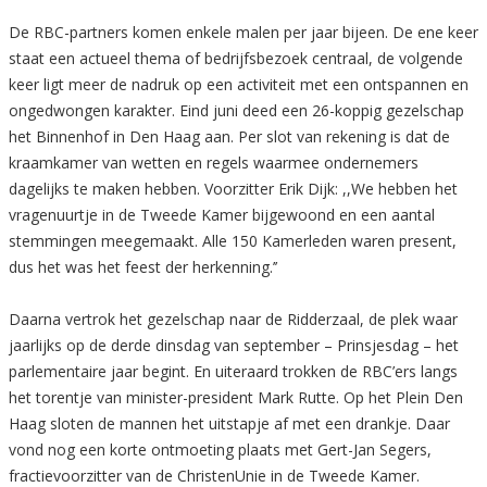
De RBC-partners komen enkele malen per jaar bijeen. De ene keer
staat een actueel thema of bedrijfsbezoek centraal, de volgende
keer ligt meer de nadruk op een activiteit met een ontspannen en
ongedwongen karakter. Eind juni deed een 26-koppig gezelschap
het Binnenhof in Den Haag aan. Per slot van rekening is dat de
kraamkamer van wetten en regels waarmee ondernemers
dagelijks te maken hebben. Voorzitter Erik Dijk: ,,We hebben het
vragenuurtje in de Tweede Kamer bijgewoond en een aantal
stemmingen meegemaakt. Alle 150 Kamerleden waren present,
dus het was het feest der herkenning.’’
Daarna vertrok het gezelschap naar de Ridderzaal, de plek waar
jaarlijks op de derde dinsdag van september – Prinsjesdag – het
parlementaire jaar begint. En uiteraard trokken de RBC’ers langs
het torentje van minister-president Mark Rutte. Op het Plein Den
Haag sloten de mannen het uitstapje af met een drankje. Daar
vond nog een korte ontmoeting plaats met Gert-Jan Segers,
fractievoorzitter van de ChristenUnie in de Tweede Kamer.