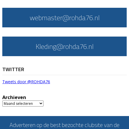
webmaster@rohda76.nl
Kleding@rohda76.nl
TWITTER
Tweets door @ROHDA76
Archieven
Archieven
Adverteren op de best bezochte clubsite van de