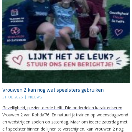
Vrouwen 2 kan nog wat speelsters gebruiken
31 JULI 2026
|
NIEUWS
Gezelligheid, plezier, derde helft. Die onderdelen karakteriseren
Vrouwen 2 van Rohda’76. En natuurlijk trainen op woensdagavond
en wedstrijden spelen op zaterdag. Maar om iedere zaterdag met
elf speelster binnen de lijnen te verschijnen, kan Vrouwen 2 nog