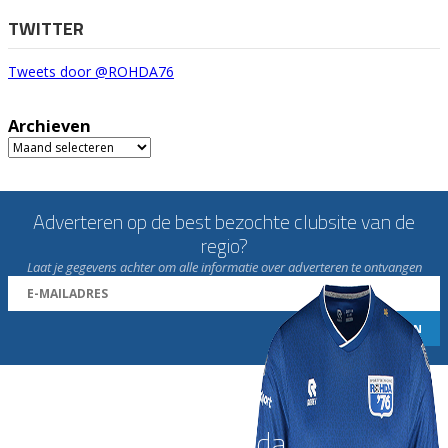
TWITTER
Tweets door @ROHDA76
Archieven
Archieven
Adverteren op de best bezochte clubsite van de
regio?
Laat je gegevens achter om alle informatie over adverteren te ontvangen
Word nu lid van Rohda