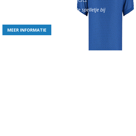
en geniet iedere week van het leukste spelletje bij
de leukste club!
MEER INFORMATIE
Gezellige zaterdagvereniging in Bodegraven. Het eerste elftal bij
de heren komt uit in de vierde klasse.
Club
Roosters
Overige