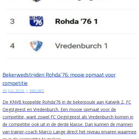
Bekerwedstrijden Rohda’76: mooie opmaat voor
competitie
30 JULI 2026
|
NIEUWS
De KNVB koppelde Rohda’76 in de bekerpoule aan Katwijk 2, FC
Oegstgeest en Vredenburch. Een mooie opmaat voor de
competitie, want zowel FC Oegstgeest als Vredenburch komen in
de competitie ook uit in de derde klasse. Dan kunnen de mannen
van trainer-coach Marco Lange direct het niveau ervaren waarmee