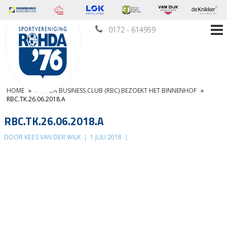
0172 - 614959
HOME
»
ROHDA BUSINESS CLUB (RBC) BEZOEKT HET BINNENHOF
»
RBC.TK.26.06.2018.A
RBC.TK.26.06.2018.A
DOOR KEES VAN DER WILK
|
1 JULI 2018
|