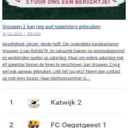
Vrouwen 2 kan nog wat speelsters gebruiken
31 JULI 2026
|
NIEUWS
Gezelligheid, plezier, derde helft. Die onderdelen karakteriseren
Vrouwen 2 van Rohda’76. En natuurlijk trainen op woensdagavond
en wedstrijden spelen op zaterdag. Maar om iedere zaterdag met
elf speelster binnen de lijnen te verschijnen, kan Vrouwen 2 nog
wel wat aanwas gebruiken. Lijkt het jou iets? Neem dan contact
op met Amy Koster. Haar telefoonnummer is:…