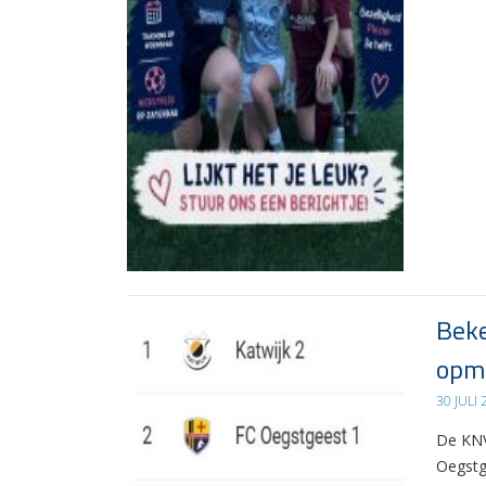
Beke
opma
30 JULI
De KNV
Oegstg