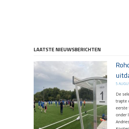
LAATSTE NIEUWSBERICHTEN
Rohd
uitd
5 AUGU
De sel
trapte
eerste
onder 
Andrie
Kooten