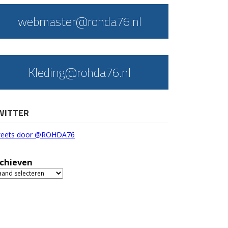
webmaster@rohda76.nl
Kleding@rohda76.nl
WITTER
eets door @ROHDA76
chieven
chieven