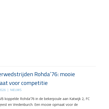
rwedstrijden Rohda’76: mooie
at voor competitie
 2026
|
NIEUWS
B koppelde Rohda’76 in de bekerpoule aan Katwijk 2, FC
eest en Vredenburch. Een mooie opmaat voor de