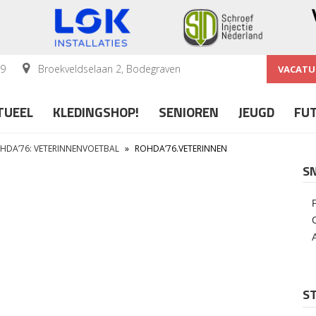
59
Broekveldselaan 2, Bodegraven
VACATU
TUEEL
KLEDINGSHOP!
SENIOREN
JEUGD
FU
HDA’76: VETERINNENVOETBAL
»
ROHDA’76.VETERINNEN
S
ST