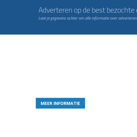
Adverteren op de best bezochte c
Laat je gegevens achter om alle informatie over advertere
Word nu lid van Rohda
en geniet iedere week van het leukste spelletje bi
MEER INFORMATIE