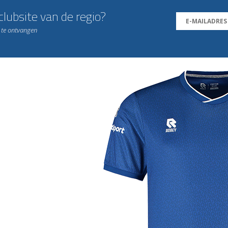
lubsite van de regio?
n te ontvangen
j de leukste club!