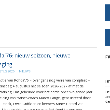
a’76: nieuw seizoen, nieuwe
F
aging
STUS 2026
|
NIEUWS
ectie van Rohda’76 – overigens nog verre van compleet –
I
 dinsdag 4 augustus het seizoen 2026-2027 af met de
 training. Dat gebeurde voor het derde opeenvolgende jaar
He
an
leiding van trainer-coach Marco Lange, geassisteerd door
da
s Ranck, Erwin Griffioen en keeperstrainer Gerard van
. UitdagingHet nieuwe seizoen betekent tevens een