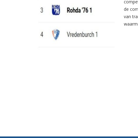
compet
de com
van tr
waarme