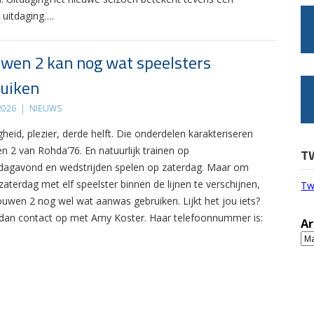
 uitdaging….
wen 2 kan nog wat speelsters
uiken
 2026
|
NIEUWS
gheid, plezier, derde helft. Die onderdelen karakteriseren
n 2 van Rohda’76. En natuurlijk trainen op
T
agavond en wedstrijden spelen op zaterdag. Maar om
zaterdag met elf speelster binnen de lijnen te verschijnen,
Tw
ouwen 2 nog wel wat aanwas gebruiken. Lijkt het jou iets?
an contact op met Amy Koster. Haar telefoonnummer is:
Ar
Ar