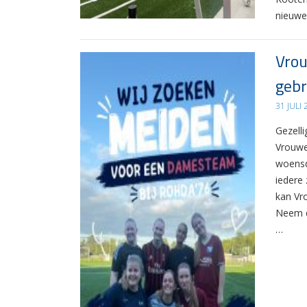
nieuwe
Vrou
gebr
31 JULI
Gezelli
Vrouwe
woensd
iedere 
kan Vr
Neem d
…