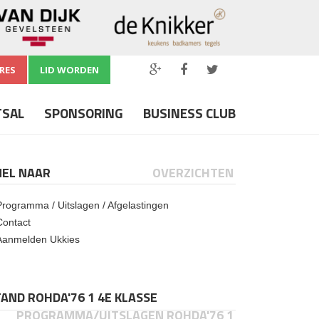
RES
LID WORDEN
TSAL
SPONSORING
BUSINESS CLUB
NEL NAAR
OVERZICHTEN
Programma / Uitslagen / Afgelastingen
Contact
Aanmelden Ukkies
AND ROHDA'76 1 4E KLASSE
PROGRAMMA/UITSLAGEN ROHDA'76 1