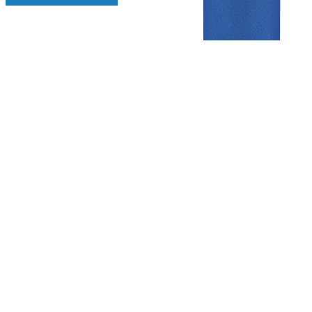
Gezellige zaterdagvereniging in Bodegraven. Het eerste elftal bij
de heren komt uit in de vierde klasse.
Club
Roosters
Overige
Algemene
Speeldagenkalender
Alcoholrichtlijn
informatie
Bardienst
In de media
Bestuur &
Schoonmaakrooster
Diverse
Commissies
kleedkamers
links