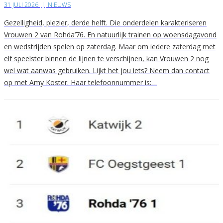
31 JULI 2026
|
NIEUWS
Gezelligheid, plezier, derde helft. Die onderdelen karakteriseren
Vrouwen 2 van Rohda’76. En natuurlijk trainen op woensdagavond
en wedstrijden spelen op zaterdag. Maar om iedere zaterdag met
elf speelster binnen de lijnen te verschijnen, kan Vrouwen 2 nog
wel wat aanwas gebruiken. Lijkt het jou iets? Neem dan contact
op met Amy Koster. Haar telefoonnummer is:…