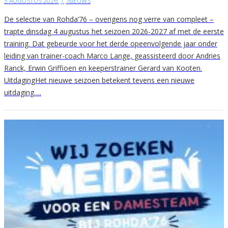
5 AUGUSTUS 2026
|
NIEUWS
De selectie van Rohda’76 – overigens nog verre van compleet –
trapte dinsdag 4 augustus het seizoen 2026-2027 af met de eerste
training. Dat gebeurde voor het derde opeenvolgende jaar onder
leiding van trainer-coach Marco Lange, geassisteerd door Andries
Ranck, Erwin Griffioen en keeperstrainer Gerard van Kooten.
UitdagingHet nieuwe seizoen betekent tevens een nieuwe
uitdaging….