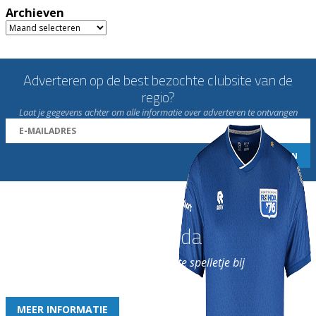
Archieven
Archieven
Adverteren op de best bezochte clubsite van de
regio?
Laat je gegevens achter om alle informatie over adverteren te ontvangen
Word nu lid van Rohda
en geniet iedere week van het leukste spelletje bij
de leukste club!
MEER INFORMATIE