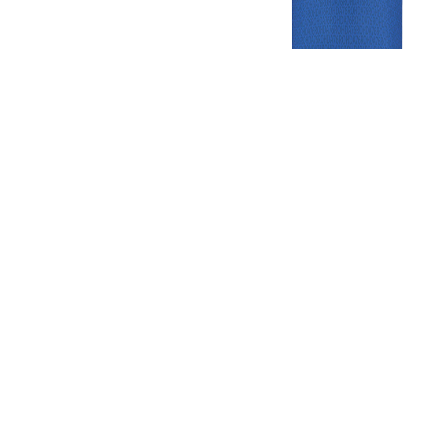
Gezellige zaterdagvereniging in Bodegraven. Het eerste elftal bij
de heren komt uit in de vierde klasse.
Club
Roosters
Overige
Algemene
Speeldagenkalender
Alcoholrichtlijn
informatie
Bardienst
In de media
Bestuur &
Schoonmaakrooster
Diverse
Commissies
kleedkamers
links