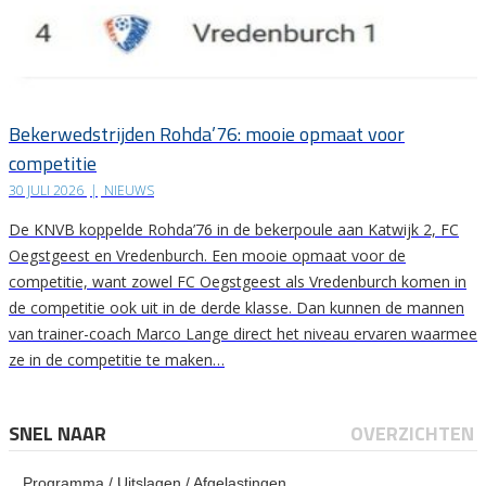
Bekerwedstrijden Rohda’76: mooie opmaat voor
competitie
30 JULI 2026
|
NIEUWS
De KNVB koppelde Rohda’76 in de bekerpoule aan Katwijk 2, FC
Oegstgeest en Vredenburch. Een mooie opmaat voor de
competitie, want zowel FC Oegstgeest als Vredenburch komen in
de competitie ook uit in de derde klasse. Dan kunnen de mannen
van trainer-coach Marco Lange direct het niveau ervaren waarmee
ze in de competitie te maken…
SNEL NAAR
OVERZICHTEN
Programma / Uitslagen / Afgelastingen