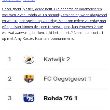
31 JULI 2026
|
NIEUWS
Gezelligheid, plezier, derde helft. Die onderdelen karakteriseren
Vrouwen 2 van Rohda’76. En natuurlijk trainen op woensdagavond
en wedstrijden spelen op zaterdag. Maar om iedere zaterdag met
elf speelster binnen de lijnen te verschijnen, kan Vrouwen 2 nog
wel wat aanwas gebruiken. Lijkt het jou iets? Neem dan contact
op met Amy Koster. Haar telefoonnummer is:…