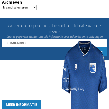
Archieven
Archieven
Adverteren op de best bezochte clubsite van de
regio?
Laat je gegevens achter om alle informatie over adverteren te ontvangen
Word nu lid van Rohda
en geniet iedere week van het leukste spelletje bij
de leukste club!
MEER INFORMATIE