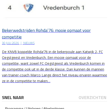
Bekerwedstrijden Rohda’76: mooie opmaat voor
competitie
30 JULI 2026
|
NIEUWS
De KNVB koppelde Rohda’76 in de bekerpoule aan Katwijk 2, FC
Oegstgeest en Vredenburch. Een mooie opmaat voor de
competitie, want zowel FC Oegstgeest als Vredenburch komen in
de competitie ook uit in de derde klasse. Dan kunnen de mannen
van trainer-coach Marco Lange direct het niveau ervaren waarmee
ze in de competitie te maken…
SNEL NAAR
OVERZICHTEN
Programma / Uitslagen / Afgelastingen