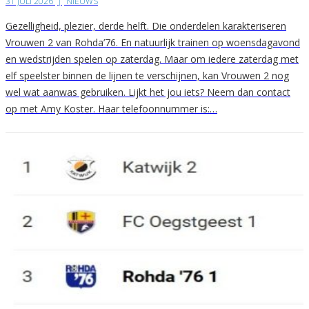
31 JULI 2026
|
NIEUWS
Gezelligheid, plezier, derde helft. Die onderdelen karakteriseren
Vrouwen 2 van Rohda’76. En natuurlijk trainen op woensdagavond
en wedstrijden spelen op zaterdag. Maar om iedere zaterdag met
elf speelster binnen de lijnen te verschijnen, kan Vrouwen 2 nog
wel wat aanwas gebruiken. Lijkt het jou iets? Neem dan contact
op met Amy Koster. Haar telefoonnummer is:…