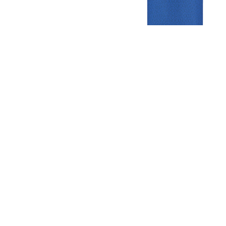
Gezellige zaterdagvereniging in Bodegraven. Het eerste elftal bij
de heren komt uit in de vierde klasse.
Club
Roosters
Overige
Algemene
Speeldagenkalender
Alcoholrichtlijn
informatie
Bardienst
In de media
Bestuur &
Schoonmaakrooster
Diverse
Commissies
kleedkamers
links