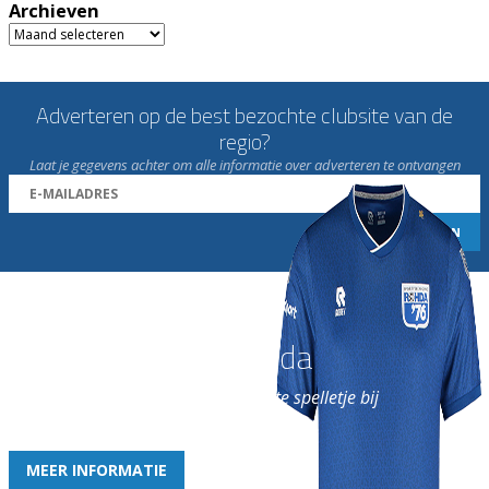
Archieven
Archieven
Adverteren op de best bezochte clubsite van de
regio?
Laat je gegevens achter om alle informatie over adverteren te ontvangen
Word nu lid van Rohda
en geniet iedere week van het leukste spelletje bij
de leukste club!
MEER INFORMATIE