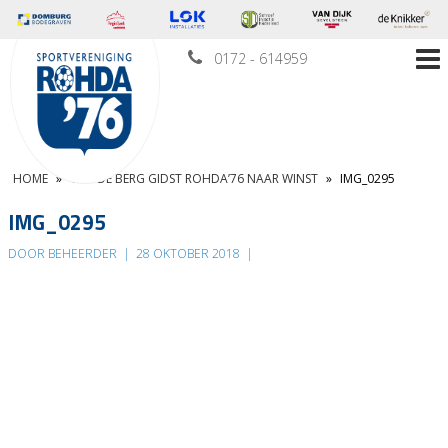
0172 - 614959
HOME
»
VAN DE BERG GIDST ROHDA’76 NAAR WINST
»
IMG_0295
IMG_0295
DOOR BEHEERDER
|
28 OKTOBER 2018
|