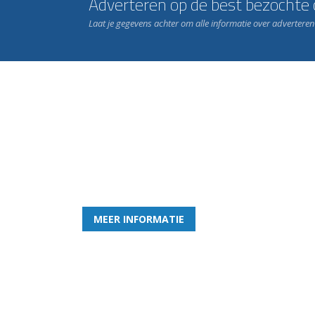
Adverteren op de best bezochte c
Laat je gegevens achter om alle informatie over advertere
Word nu lid van Rohda
en geniet iedere week van het leukste spelletje bi
MEER INFORMATIE