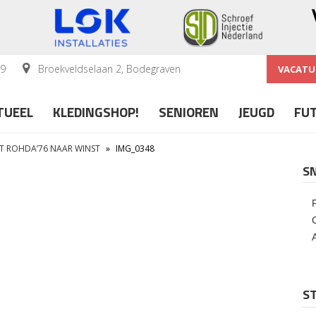
59
Broekveldselaan 2, Bodegraven
VACATU
TUEEL
KLEDINGSHOP!
SENIOREN
JEUGD
FU
ST ROHDA’76 NAAR WINST
»
IMG_0348
S
ST