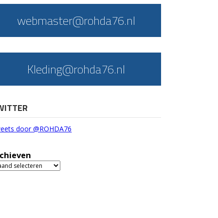
webmaster@rohda76.nl
Kleding@rohda76.nl
WITTER
eets door @ROHDA76
chieven
chieven