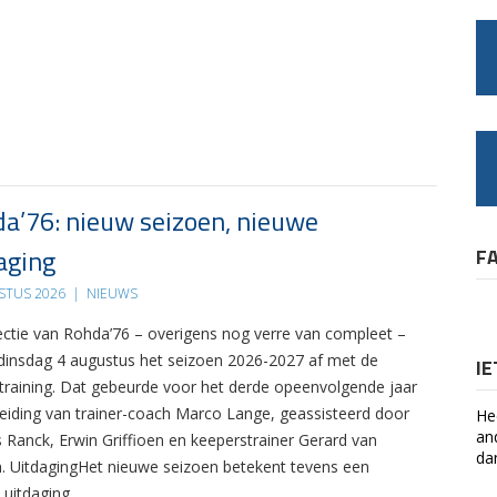
a’76: nieuw seizoen, nieuwe
aging
F
STUS 2026
|
NIEUWS
ectie van Rohda’76 – overigens nog verre van compleet –
 dinsdag 4 augustus het seizoen 2026-2027 af met de
I
 training. Dat gebeurde voor het derde opeenvolgende jaar
leiding van trainer-coach Marco Lange, geassisteerd door
He
an
s Ranck, Erwin Griffioen en keeperstrainer Gerard van
da
. UitdagingHet nieuwe seizoen betekent tevens een
 uitdaging….