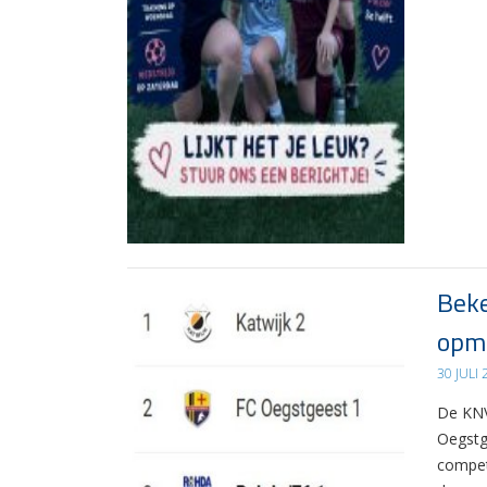
Beke
opma
30 JULI
De KNV
Oegstg
compet