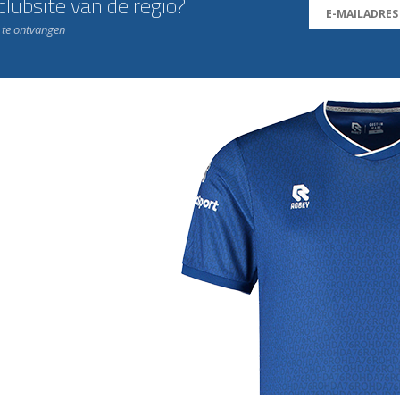
lubsite van de regio?
n te ontvangen
j de leukste club!