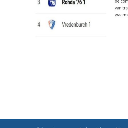
de com
van tr
waarme