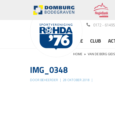
0172 - 6149
HOME
CLUB
AC
HOME
»
VAN DE BERG GID
IMG_0348
DOOR BEHEERDER
|
28 OKTOBER 2018
|