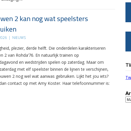
wen 2 kan nog wat speelsters
uiken
 2026
|
NIEUWS
gheid, plezier, derde helft. Die onderdelen karakteriseren
n 2 van Rohda’76. En natuurlijk trainen op
agavond en wedstrijden spelen op zaterdag. Maar om
T
zaterdag met elf speelster binnen de lijnen te verschijnen,
ouwen 2 nog wel wat aanwas gebruiken. Lijkt het jou iets?
Tw
an contact op met Amy Koster. Haar telefoonnummer is:
Ar
Ar