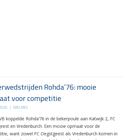
rwedstrijden Rohda’76: mooie
at voor competitie
 2026
|
NIEUWS
B koppelde Rohda’76 in de bekerpoule aan Katwijk 2, FC
eest en Vredenburch. Een mooie opmaat voor de
itie, want zowel FC Oegstgeest als Vredenburch komen in