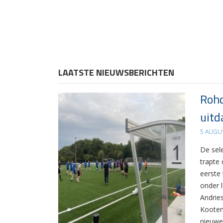
LAATSTE NIEUWSBERICHTEN
Rohd
uitd
5 AUGU
De sel
trapte
eerste
onder 
Andrie
Kooten
nieuwe