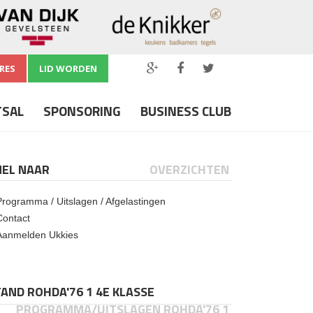
RES
LID WORDEN
TSAL
SPONSORING
BUSINESS CLUB
NEL NAAR
OVERZICHTEN
Programma / Uitslagen / Afgelastingen
Contact
Aanmelden Ukkies
AND ROHDA'76 1 4E KLASSE
PROGRAMMA/UITSLAGEN ROHDA'76 1