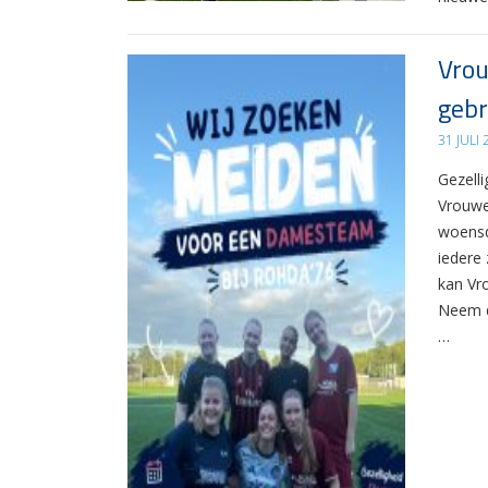
Vrou
gebr
31 JULI
Gezelli
Vrouwe
woensd
iedere 
kan Vr
Neem d
…