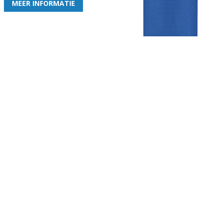
MEER INFORMATIE
Gezellige zaterdagvereniging in Bodegraven. Het eerste elftal bij
de heren komt uit in de vierde klasse.
Club
Roosters
Overige
Algemene
Speeldagenkalender
Alcoholrichtlijn
informatie
Bardienst
In de media
Bestuur &
Schoonmaakrooster
Diverse