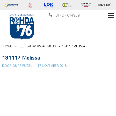
0172 - 614959
HOME
»
WEDSTRIJDVERSLAG MO13
»
181117 MELISSA
181117 Melissa
DOOR OMAR PUTZU
|
17 NOVEMBER 2018
|