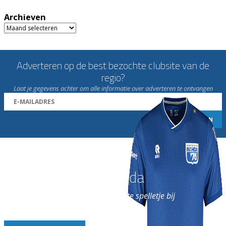
Archieven
Archieven
Adverteren op de best bezochte clubsite van de
regio?
Laat je gegevens achter om alle informatie over adverteren te ontvangen
Word nu lid van Rohda
en geniet iedere week van het leukste spelletje bij
de leukste club!