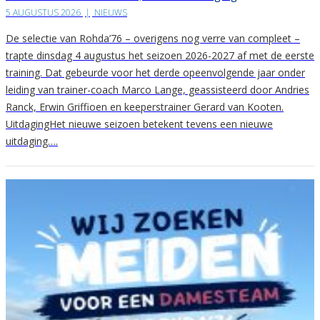
5 AUGUSTUS 2026
|
NIEUWS
De selectie van Rohda’76 – overigens nog verre van compleet –
trapte dinsdag 4 augustus het seizoen 2026-2027 af met de eerste
training. Dat gebeurde voor het derde opeenvolgende jaar onder
leiding van trainer-coach Marco Lange, geassisteerd door Andries
Ranck, Erwin Griffioen en keeperstrainer Gerard van Kooten.
UitdagingHet nieuwe seizoen betekent tevens een nieuwe
uitdaging….