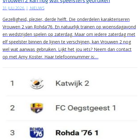
Vrouwen 2 kan nog wat speelsters gebruiken
31 JULI 2026
|
NIEUWS
Gezelligheid, plezier, derde helft. Die onderdelen karakteriseren
Vrouwen 2 van Rohda’76. En natuurlijk trainen op woensdagavond
en wedstrijden spelen op zaterdag. Maar om iedere zaterdag met
elf speelster binnen de lijnen te verschijnen, kan Vrouwen 2 nog
wel wat aanwas gebruiken. Lijkt het jou iets? Neem dan contact
op met Amy Koster. Haar telefoonnummer is:…