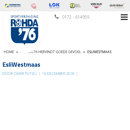
0172 - 614959
HOME
»
ROHDA’76 HERVINDT GOEDE GEVOEL
»
ESLIWESTMAAS
EsliWestmaas
DOOR OMAR PUTZU
|
16 DECEMBER 2018
|