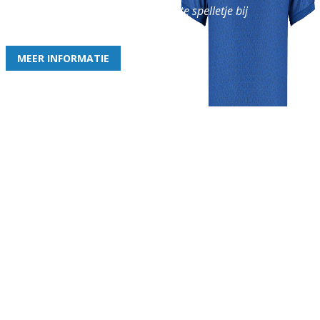
en geniet iedere week van het leukste spelletje bij
de leukste club!
MEER INFORMATIE
Gezellige zaterdagvereniging in Bodegraven. Het eerste elftal bij
de heren komt uit in de vierde klasse.
Club
Roosters
Overige