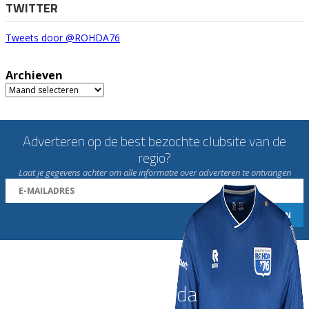
TWITTER
Tweets door @ROHDA76
Archieven
Archieven
Adverteren op de best bezochte clubsite van de
regio?
Laat je gegevens achter om alle informatie over adverteren te ontvangen
Word nu lid van Rohda