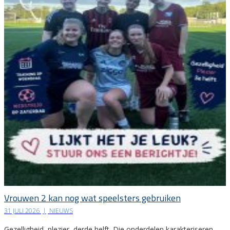
Vrouwen 2 kan nog wat speelsters gebruiken
31 JULI 2026
|
NIEUWS
Gezelligheid, plezier, derde helft. Die onderdelen karakteriseren