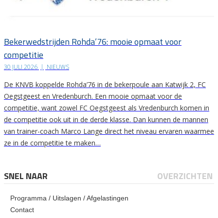
Bekerwedstrijden Rohda’76: mooie opmaat voor
competitie
30 JULI 2026
|
NIEUWS
De KNVB koppelde Rohda’76 in de bekerpoule aan Katwijk 2, FC
Oegstgeest en Vredenburch. Een mooie opmaat voor de
competitie, want zowel FC Oegstgeest als Vredenburch komen in
de competitie ook uit in de derde klasse. Dan kunnen de mannen
van trainer-coach Marco Lange direct het niveau ervaren waarmee
ze in de competitie te maken…
SNEL NAAR
OVERZICHTEN
Programma / Uitslagen / Afgelastingen
Contact