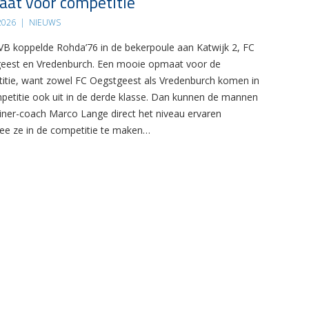
at voor competitie
 2026
|
NIEUWS
B koppelde Rohda’76 in de bekerpoule aan Katwijk 2, FC
eest en Vredenburch. Een mooie opmaat voor de
itie, want zowel FC Oegstgeest als Vredenburch komen in
petitie ook uit in de derde klasse. Dan kunnen de mannen
ainer-coach Marco Lange direct het niveau ervaren
e ze in de competitie te maken…