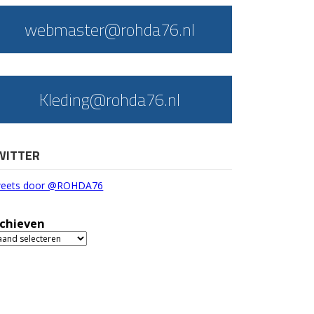
webmaster@rohda76.nl
Kleding@rohda76.nl
WITTER
eets door @ROHDA76
chieven
chieven