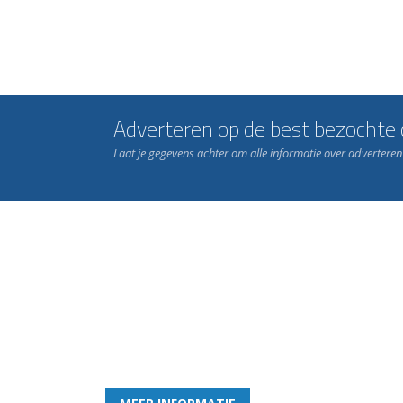
Adverteren op de best bezochte c
Laat je gegevens achter om alle informatie over advertere
Word nu lid van Rohda
en geniet iedere week van het leukste spelletje bi