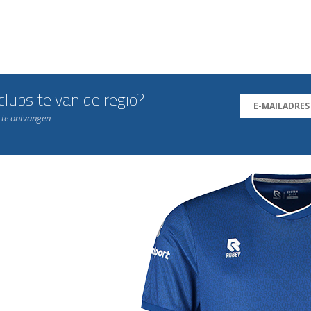
lubsite van de regio?
n te ontvangen
j de leukste club!