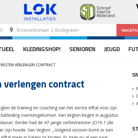
59
Broekveldselaan 2, Bodegraven
VACATU
TUEEL
KLEDINGSHOP!
SENIOREN
JEUGD
FU
 VEGTEN VERLENGEN CONTRACT
S
 verlengen contract
en de training en coaching van het eerste elftal voor zijn
e clubleiding overeengekomen. Van Vegten begint in augustus
eklasser. Eerder had de 47-jarige oefenmeester JO19-1 (de
ST
r zijn hoede. Van Vegten: ,,Volgend seizoen komt er een
ftal meer in balans te krijgen. Er gaan nu al een paar