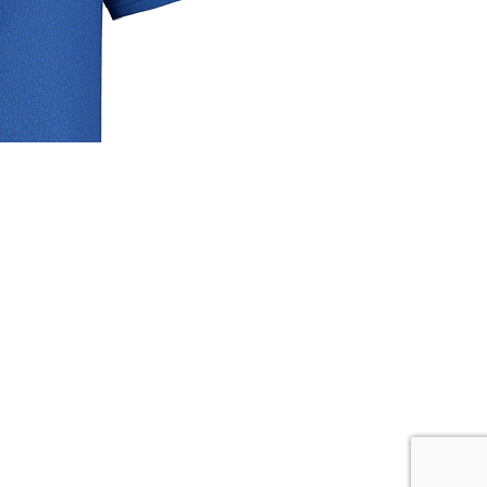
rige
lrichtlijn
 media
se links
cyverklaring
rijdverslagen