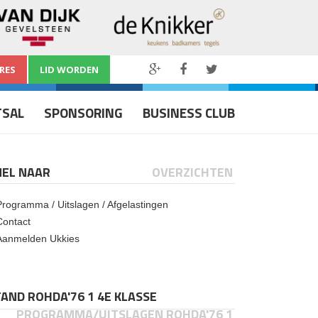
RES
LID WORDEN
TSAL
SPONSORING
BUSINESS CLUB
NEL NAAR
OVERZICHTEN
Programma / Uitslagen / Afgelastingen
Contact
Aanmelden Ukkies
AND ROHDA'76 1 4E KLASSE
PROGRAMMA/UITSLAGEN ROHDA'76 1