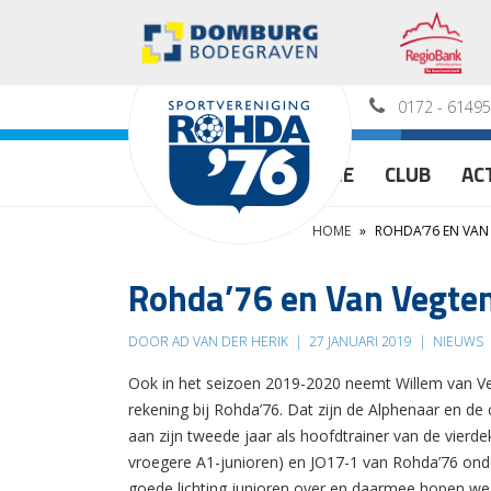
0172 - 6149
HOME
CLUB
AC
HOME
»
ROHDA’76 EN VAN
Rohda’76 en Van Vegten
DOOR AD VAN DER HERIK
|
27 JANUARI 2019
|
NIEUWS
Ook in het seizoen 2019-2020 neemt Willem van Vegt
rekening bij Rohda’76. Dat zijn de Alphenaar en d
aan zijn tweede jaar als hoofdtrainer van de vierd
vroegere A1-junioren) en JO17-1 van Rohda’76 onde
goede lichting junioren over en daarmee hopen we el