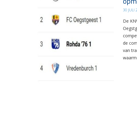
opma
30 JULI
De KNV
Oegstg
compet
de com
van tr
waarme