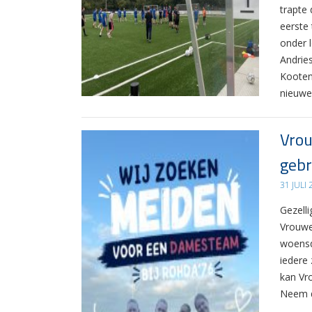
trapte
eerste
onder 
Andrie
Kooten
nieuwe
Vrou
gebr
31 JULI
Gezelli
Vrouwe
woensd
iedere 
kan Vr
Neem d
…