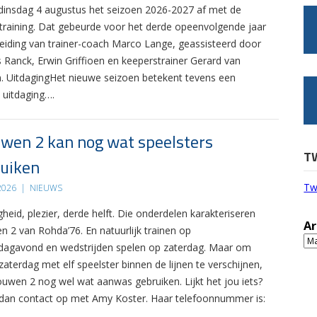
 dinsdag 4 augustus het seizoen 2026-2027 af met de
 training. Dat gebeurde voor het derde opeenvolgende jaar
leiding van trainer-coach Marco Lange, geassisteerd door
s Ranck, Erwin Griffioen en keeperstrainer Gerard van
. UitdagingHet nieuwe seizoen betekent tevens een
 uitdaging….
wen 2 kan nog wat speelsters
T
uiken
Tw
 2026
|
NIEUWS
gheid, plezier, derde helft. Die onderdelen karakteriseren
Ar
n 2 van Rohda’76. En natuurlijk trainen op
Ar
agavond en wedstrijden spelen op zaterdag. Maar om
zaterdag met elf speelster binnen de lijnen te verschijnen,
ouwen 2 nog wel wat aanwas gebruiken. Lijkt het jou iets?
an contact op met Amy Koster. Haar telefoonnummer is: