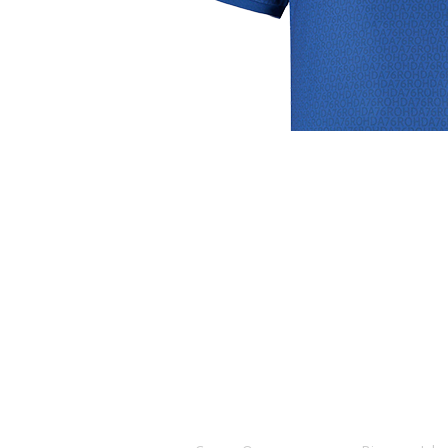
Club
Roosters
Ove
Algemene informatie
Speeldagenkalender
Alcoho
Bestuur & Commissies
Bardienst
In de
Vacatures
Schoonmaakrooster
Diver
Historie
kleedkamers
Priva
Toernooien
Klaverjassen
Wedst