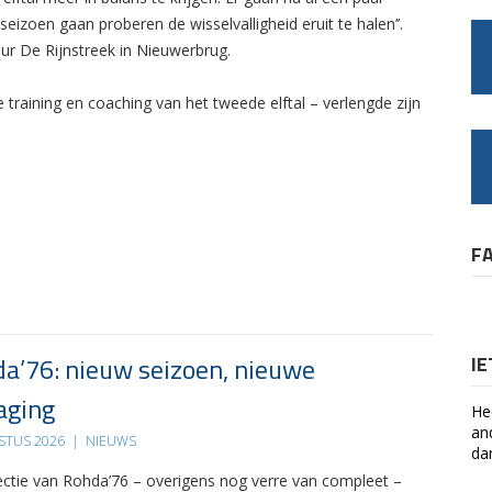
seizoen gaan proberen de wisselvalligheid eruit te halen’’.
r De Rijnstreek in Nieuwerbrug.
raining en coaching van het tweede elftal – verlengde zijn
F
a’76: nieuw seizoen, nieuwe
I
aging
He
an
STUS 2026
|
NIEUWS
da
ectie van Rohda’76 – overigens nog verre van compleet –