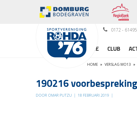
0172 - 6149
HOME
CLUB
AC
HOME
»
VERSLAG MO13
»
190216 voorbesprekin
DOOR OMAR PUTZU
|
18 FEBRUARI 2019
|