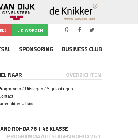
RES
LID WORDEN
TSAL
SPONSORING
BUSINESS CLUB
NEL NAAR
OVERZICHTEN
Programma / Uitslagen / Afgelastingen
Contact
Aanmelden Ukkies
AND ROHDA'76 1 4E KLASSE
PROGRAMMA/UITSLAGEN ROHDA'76 1