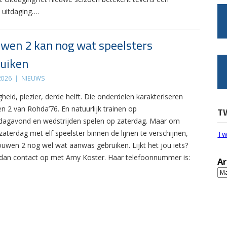
 uitdaging….
wen 2 kan nog wat speelsters
uiken
 2026
|
NIEUWS
gheid, plezier, derde helft. Die onderdelen karakteriseren
n 2 van Rohda’76. En natuurlijk trainen op
T
agavond en wedstrijden spelen op zaterdag. Maar om
zaterdag met elf speelster binnen de lijnen te verschijnen,
Tw
ouwen 2 nog wel wat aanwas gebruiken. Lijkt het jou iets?
an contact op met Amy Koster. Haar telefoonnummer is:
Ar
Ar