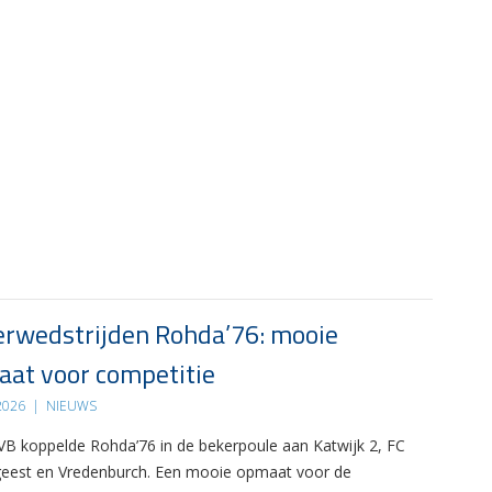
rwedstrijden Rohda’76: mooie
at voor competitie
 2026
|
NIEUWS
B koppelde Rohda’76 in de bekerpoule aan Katwijk 2, FC
eest en Vredenburch. Een mooie opmaat voor de