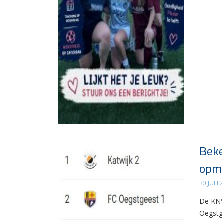
Beke
opma
30 JULI
De KNV
Oegstg