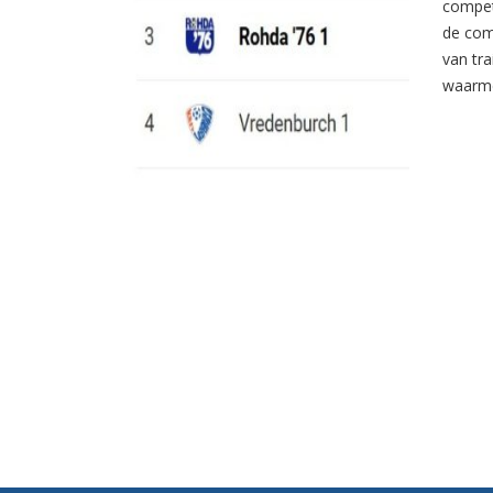
compet
de com
van tr
waarme