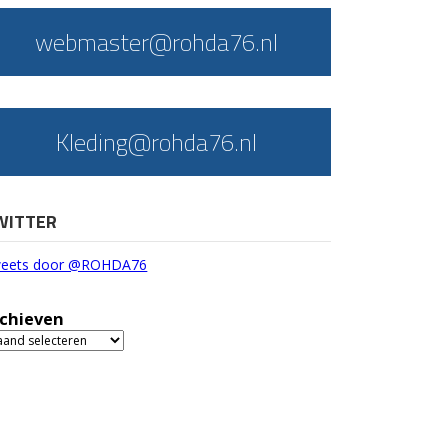
webmaster@rohda76.nl
Kleding@rohda76.nl
WITTER
eets door @ROHDA76
chieven
chieven