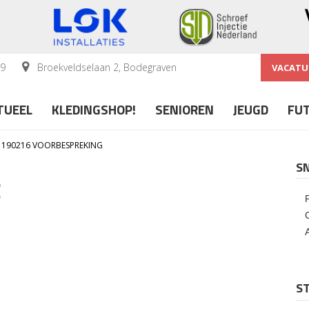
59
Broekveldselaan 2, Bodegraven
VACATU
TUEEL
KLEDINGSHOP!
SENIOREN
JEUGD
FU
190216 VOORBESPREKING
S
g
ST