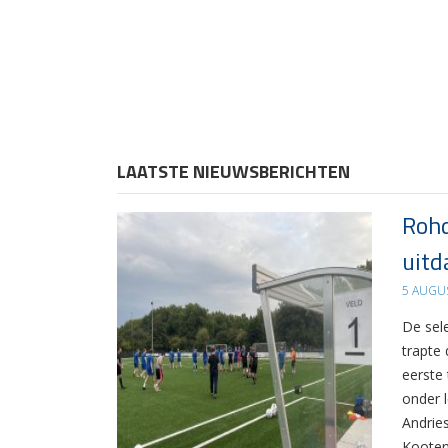
LAATSTE NIEUWSBERICHTEN
Rohd
uitd
5 AUGU
De sel
trapte
eerste
onder 
Andrie
Kooten