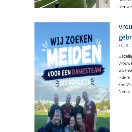
nieuwe
Vrou
gebr
31 JULI
Gezelli
Vrouwe
woensd
iedere 
kan Vr
Neem d
…