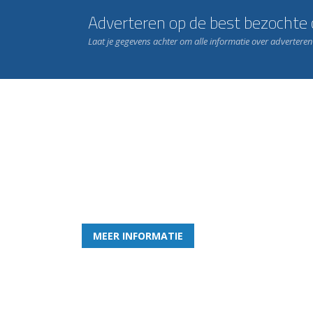
Adverteren op de best bezochte c
Laat je gegevens achter om alle informatie over advertere
Word nu lid van Rohda
en geniet iedere week van het leukste spelletje bi
MEER INFORMATIE