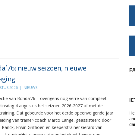
a’76: nieuw seizoen, nieuwe
F
aging
STUS 2026
|
NIEUWS
ectie van Rohda’76 – overigens nog verre van compleet –
I
 dinsdag 4 augustus het seizoen 2026-2027 af met de
 training. Dat gebeurde voor het derde opeenvolgende jaar
He
an
leiding van trainer-coach Marco Lange, geassisteerd door
da
s Ranck, Erwin Griffioen en keeperstrainer Gerard van
. UitdagingHet nieuwe seizoen betekent tevens een