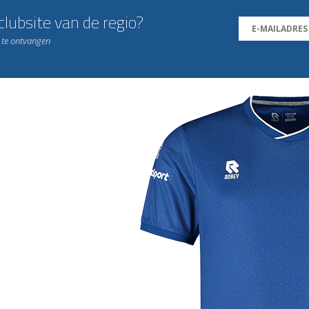
lubsite van de regio?
n te ontvangen
j de leukste club!