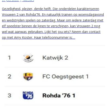
31 JULI 2026
|
NIEUWS
Gezelligheid, plezier, derde helft. Die onderdelen karakteriseren
Vrouwen 2 van Rohda’76. En natuurlijk trainen op woensdagavond
en wedstrijden spelen op zaterdag. Maar om iedere zaterdag met
elf speelster binnen de lijnen te verschijnen, kan Vrouwen 2 nog
wel wat aanwas gebruiken. Lijkt het jou iets? Neem dan contact
op met Amy Koster. Haar telefoonnummer is:…