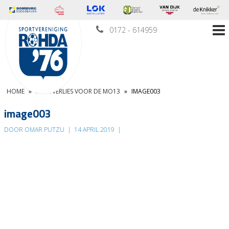
0172 - 614959
HOME
»
PUNTVERLIES VOOR DE MO13
»
IMAGE003
image003
DOOR OMAR PUTZU
|
14 APRIL 2019
|