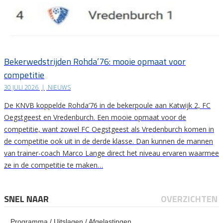
Bekerwedstrijden Rohda’76: mooie opmaat voor
competitie
30 JULI 2026
|
NIEUWS
De KNVB koppelde Rohda’76 in de bekerpoule aan Katwijk 2, FC
Oegstgeest en Vredenburch. Een mooie opmaat voor de
competitie, want zowel FC Oegstgeest als Vredenburch komen in
de competitie ook uit in de derde klasse. Dan kunnen de mannen
van trainer-coach Marco Lange direct het niveau ervaren waarmee
ze in de competitie te maken…
SNEL NAAR
OVERZICHTEN
Programma / Uitslagen / Afgelastingen