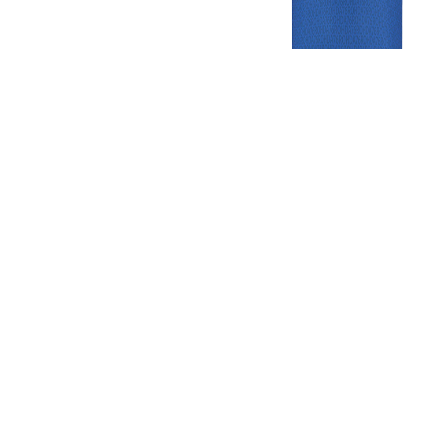
Gezellige zaterdagvereniging in Bodegraven. Het eerste elftal bij
de heren komt uit in de vierde klasse.
Club
Roosters
Overige
Algemene
Speeldagenkalender
Alcoholrichtlijn
informatie
Bardienst
In de media
Bestuur &
Schoonmaakrooster
Diverse
Commissies
kleedkamers
links