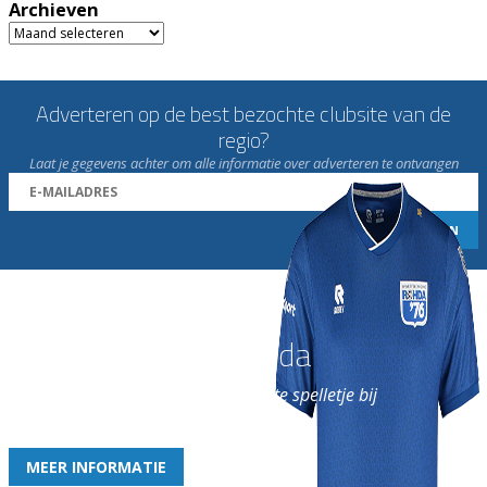
Archieven
Archieven
Adverteren op de best bezochte clubsite van de
regio?
Laat je gegevens achter om alle informatie over adverteren te ontvangen
Word nu lid van Rohda
en geniet iedere week van het leukste spelletje bij
de leukste club!
MEER INFORMATIE