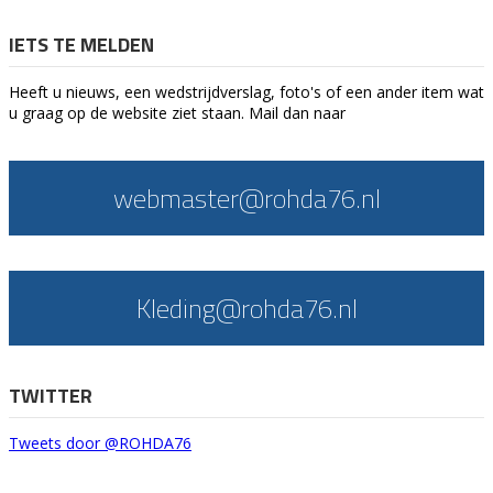
IETS TE MELDEN
Heeft u nieuws, een wedstrijdverslag, foto's of een ander item wat
u graag op de website ziet staan. Mail dan naar
webmaster@rohda76.nl
Kleding@rohda76.nl
TWITTER
Tweets door @ROHDA76