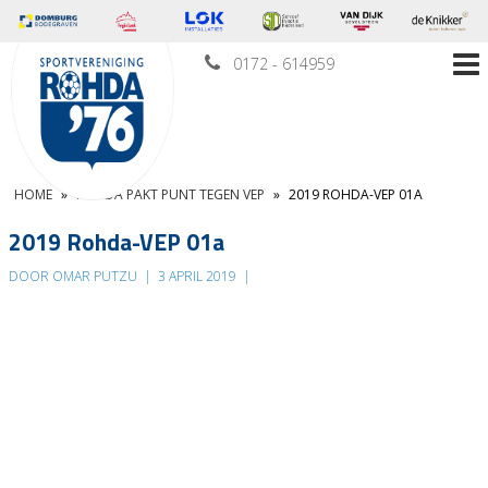
0172 - 614959
HOME
»
ROHDA PAKT PUNT TEGEN VEP
»
2019 ROHDA-VEP 01A
2019 Rohda-VEP 01a
DOOR OMAR PUTZU
|
3 APRIL 2019
|