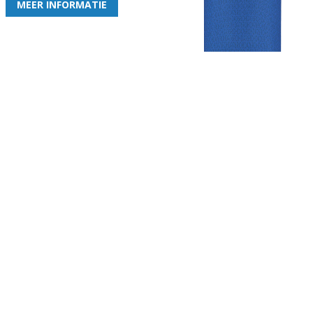
MEER INFORMATIE
Gezellige zaterdagvereniging in Bodegraven. Het eerste elftal bij
de heren komt uit in de vierde klasse.
Club
Roosters
Overige
Algemene
Speeldagenkalender
Alcoholrichtlijn
informatie
Bardienst
In de media
Bestuur &
Schoonmaakrooster
Diverse