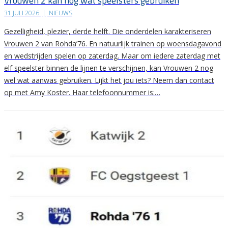
Vrouwen 2 kan nog wat speelsters gebruiken
31 JULI 2026
|
NIEUWS
Gezelligheid, plezier, derde helft. Die onderdelen karakteriseren
Vrouwen 2 van Rohda’76. En natuurlijk trainen op woensdagavond
en wedstrijden spelen op zaterdag. Maar om iedere zaterdag met
elf speelster binnen de lijnen te verschijnen, kan Vrouwen 2 nog
wel wat aanwas gebruiken. Lijkt het jou iets? Neem dan contact
op met Amy Koster. Haar telefoonnummer is:…