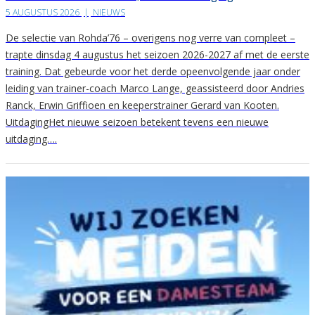
5 AUGUSTUS 2026
|
NIEUWS
De selectie van Rohda’76 – overigens nog verre van compleet –
trapte dinsdag 4 augustus het seizoen 2026-2027 af met de eerste
training. Dat gebeurde voor het derde opeenvolgende jaar onder
leiding van trainer-coach Marco Lange, geassisteerd door Andries
Ranck, Erwin Griffioen en keeperstrainer Gerard van Kooten.
UitdagingHet nieuwe seizoen betekent tevens een nieuwe
uitdaging….