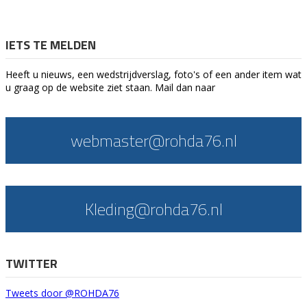
IETS TE MELDEN
Heeft u nieuws, een wedstrijdverslag, foto's of een ander item wat
u graag op de website ziet staan. Mail dan naar
webmaster@rohda76.nl
Kleding@rohda76.nl
TWITTER
Tweets door @ROHDA76