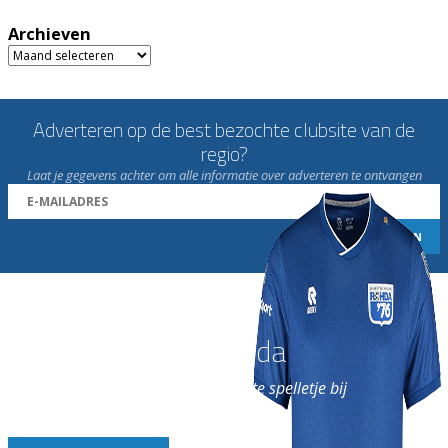
Archieven
Archieven
Adverteren op de best bezochte clubsite van de
regio?
Laat je gegevens achter om alle informatie over adverteren te ontvangen
Word nu lid van Rohda
en geniet iedere week van het leukste spelletje bij
de leukste club!