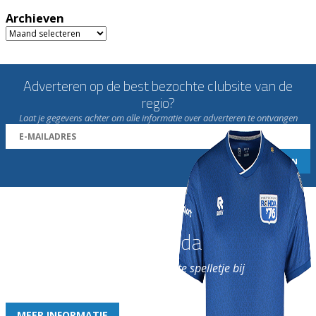
Archieven
Archieven
Adverteren op de best bezochte clubsite van de
regio?
Laat je gegevens achter om alle informatie over adverteren te ontvangen
Word nu lid van Rohda
en geniet iedere week van het leukste spelletje bij
de leukste club!
MEER INFORMATIE