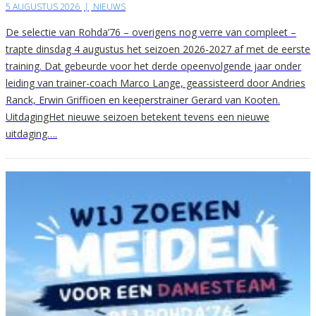
5 AUGUSTUS 2026
|
NIEUWS
De selectie van Rohda’76 – overigens nog verre van compleet –
trapte dinsdag 4 augustus het seizoen 2026-2027 af met de eerste
training. Dat gebeurde voor het derde opeenvolgende jaar onder
leiding van trainer-coach Marco Lange, geassisteerd door Andries
Ranck, Erwin Griffioen en keeperstrainer Gerard van Kooten.
UitdagingHet nieuwe seizoen betekent tevens een nieuwe
uitdaging….