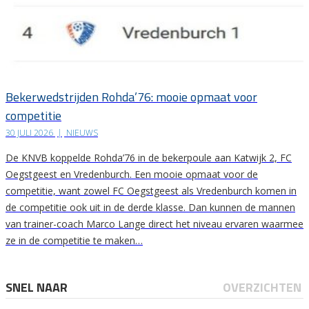
Bekerwedstrijden Rohda’76: mooie opmaat voor
competitie
30 JULI 2026
|
NIEUWS
De KNVB koppelde Rohda’76 in de bekerpoule aan Katwijk 2, FC
Oegstgeest en Vredenburch. Een mooie opmaat voor de
competitie, want zowel FC Oegstgeest als Vredenburch komen in
de competitie ook uit in de derde klasse. Dan kunnen de mannen
van trainer-coach Marco Lange direct het niveau ervaren waarmee
ze in de competitie te maken…
SNEL NAAR
OVERZICHTEN