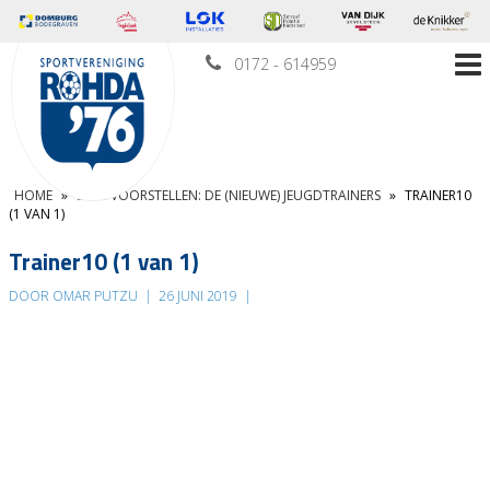
0172 - 614959
HOME
»
EVEN VOORSTELLEN: DE (NIEUWE) JEUGDTRAINERS
»
TRAINER10
(1 VAN 1)
Trainer10 (1 van 1)
DOOR OMAR PUTZU
|
26 JUNI 2019
|