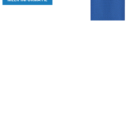
Gezellige zaterdagvereniging in Bodegraven. Het eerste elftal bij
de heren komt uit in de vierde klasse.
Club
Roosters
Overige
Algemene
Speeldagenkalender
Alcoholrichtlijn
informatie
Bardienst
In de media
Bestuur &
Schoonmaakrooster
Diverse