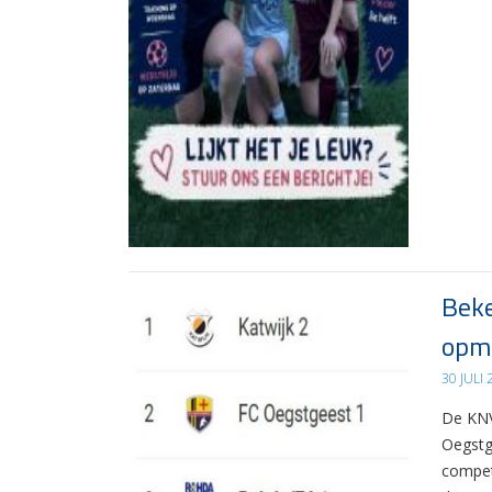
Beke
opma
30 JULI
De KNV
Oegstg
compet