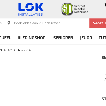
59
Broekveldselaan 2, Bodegraven
VACATU
TUEEL
KLEDINGSHOP!
SENIOREN
JEUGD
FU
IN FOTO’S
»
IMG_2916
S
ST