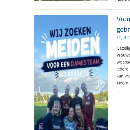
Vrou
gebr
31 JULI
Gezelli
Vrouwe
woensd
iedere 
kan Vr
Neem d
…