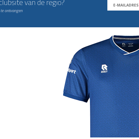
lubsite van de regio?
n te ontvangen
j de leukste club!