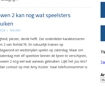
wen 2 kan nog wat speelsters
uiken
 2026
|
NIEUWS
gheid, plezier, derde helft. Die onderdelen karakteriseren
n 2 van Rohda’76. En natuurlijk trainen op
agavond en wedstrijden spelen op zaterdag. Maar om
T
zaterdag met elf speelster binnen de lijnen te verschijnen,
ouwen 2 nog wel wat aanwas gebruiken. Lijkt het jou iets?
Tw
an contact op met Amy Koster. Haar telefoonnummer is:
Ar
Ar