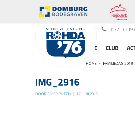
0172 - 6149
HOME
CLUB
AC
HOME
»
FAMILIEDAG 2019 
IMG_2916
DOOR OMAR PUTZU
|
17 JUNI 2019
|