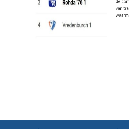
de com
van tr
waarme