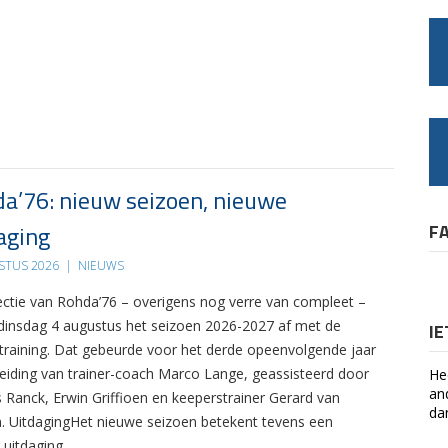
a’76: nieuw seizoen, nieuwe
aging
F
STUS 2026
|
NIEUWS
ectie van Rohda’76 – overigens nog verre van compleet –
 dinsdag 4 augustus het seizoen 2026-2027 af met de
I
 training. Dat gebeurde voor het derde opeenvolgende jaar
leiding van trainer-coach Marco Lange, geassisteerd door
He
an
s Ranck, Erwin Griffioen en keeperstrainer Gerard van
da
. UitdagingHet nieuwe seizoen betekent tevens een
 uitdaging….