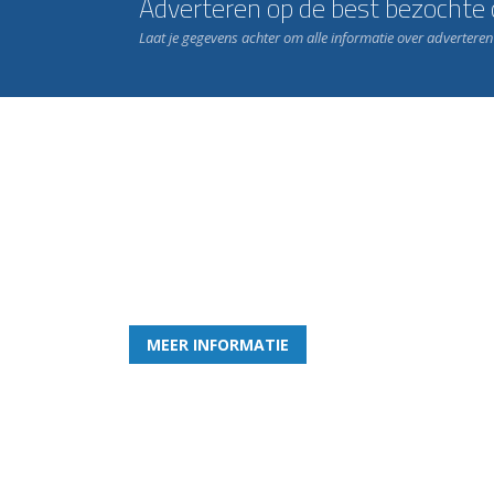
Adverteren op de best bezochte c
Laat je gegevens achter om alle informatie over advertere
Word nu lid van Rohda
en geniet iedere week van het leukste spelletje bi
MEER INFORMATIE