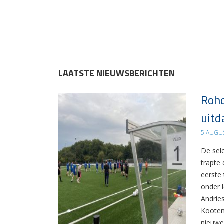
LAATSTE NIEUWSBERICHTEN
Rohd
uitd
5 AUGU
De sel
trapte
eerste
onder 
Andrie
Kooten
nieuwe