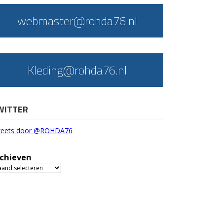
webmaster@rohda76.nl
Kleding@rohda76.nl
WITTER
eets door @ROHDA76
chieven
chieven