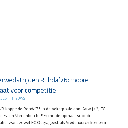
rwedstrijden Rohda’76: mooie
at voor competitie
 2026
|
NIEUWS
B koppelde Rohda’76 in de bekerpoule aan Katwijk 2, FC
eest en Vredenburch. Een mooie opmaat voor de
itie, want zowel FC Oegstgeest als Vredenburch komen in