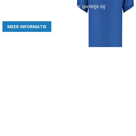
en geniet iedere week van het leukste spelletje bij
de leukste club!
MEER INFORMATIE
Gezellige zaterdagvereniging in Bodegraven. Het eerste elftal bij
de heren komt uit in de vierde klasse.
Club
Roosters
Overige