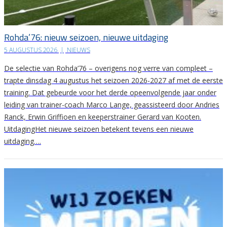
Rohda’76: nieuw seizoen, nieuwe uitdaging
5 AUGUSTUS 2026
|
NIEUWS
De selectie van Rohda’76 – overigens nog verre van compleet –
trapte dinsdag 4 augustus het seizoen 2026-2027 af met de eerste
training. Dat gebeurde voor het derde opeenvolgende jaar onder
leiding van trainer-coach Marco Lange, geassisteerd door Andries
Ranck, Erwin Griffioen en keeperstrainer Gerard van Kooten.
UitdagingHet nieuwe seizoen betekent tevens een nieuwe
uitdaging….