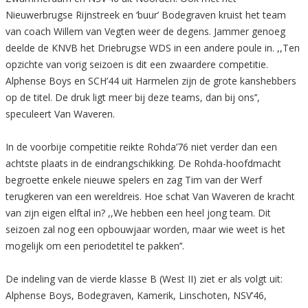
Nieuwerbrugse Rijnstreek en ‘buur’ Bodegraven kruist het team
van coach Willem van Vegten weer de degens. Jammer genoeg
deelde de KNVB het Driebrugse WDS in een andere poule in. ,,Ten
opzichte van vorig seizoen is dit een zwaardere competitie.
Alphense Boys en SCH’44 uit Harmelen zijn de grote kanshebbers
op de titel. De druk ligt meer bij deze teams, dan bij ons’’,
speculeert Van Waveren.
In de voorbije competitie reikte Rohda’76 niet verder dan een
achtste plaats in de eindrangschikking. De Rohda-hoofdmacht
begroette enkele nieuwe spelers en zag Tim van der Werf
terugkeren van een wereldreis. Hoe schat Van Waveren de kracht
van zijn eigen elftal in? ,,We hebben een heel jong team. Dit
seizoen zal nog een opbouwjaar worden, maar wie weet is het
mogelijk om een periodetitel te pakken’’.
De indeling van de vierde klasse B (West II) ziet er als volgt uit:
Alphense Boys, Bodegraven, Kamerik, Linschoten, NSV’46,