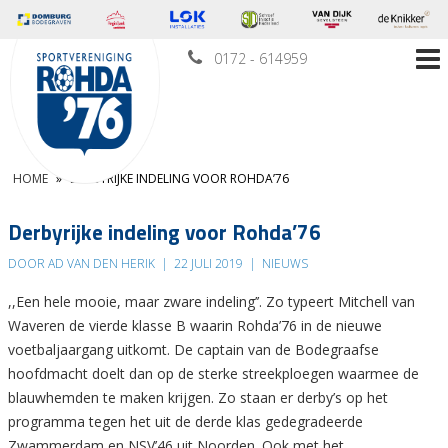
0172 - 614959
HOME
»
DERBYRIJKE INDELING VOOR ROHDA’76
Derbyrijke indeling voor Rohda’76
DOOR AD VAN DEN HERIK
|
22 JULI 2019
|
NIEUWS
,,Een hele mooie, maar zware indeling’’. Zo typeert Mitchell van
Waveren de vierde klasse B waarin Rohda’76 in de nieuwe
voetbaljaargang uitkomt. De captain van de Bodegraafse
hoofdmacht doelt dan op de sterke streekploegen waarmee de
blauwhemden te maken krijgen. Zo staan er derby’s op het
programma tegen het uit de derde klas gedegradeerde
Zwammerdam en NSV’46 uit Noorden. Ook met het