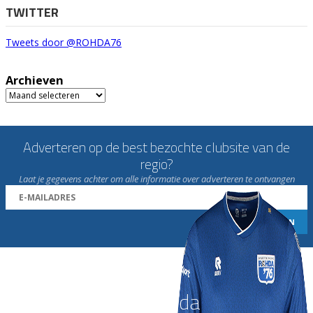
TWITTER
Tweets door @ROHDA76
Archieven
Archieven
Adverteren op de best bezochte clubsite van de
regio?
Laat je gegevens achter om alle informatie over adverteren te ontvangen
Word nu lid van Rohda