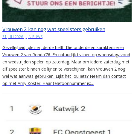
Vrouwen 2 kan nog wat speelsters gebruiken
31 JULI 2026
|
NIEUWS
Gezelligheid, plezier, derde helft. Die onderdelen karakteriseren
Vrouwen 2 van Rohda’76. En natuurlijk trainen op woensdagavond
en wedstrijden spelen op zaterdag. Maar om iedere zaterdag met
elf speelster binnen de lijnen te verschijnen, kan Vrouwen 2 nog
wel wat aanwas gebruiken. Lijkt het jou iets? Neem dan contact
op met Amy Koster. Haar telefoonnummer is:…