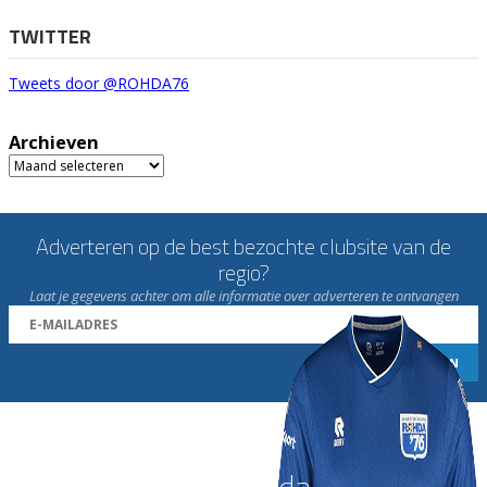
TWITTER
Tweets door @ROHDA76
Archieven
Archieven
Adverteren op de best bezochte clubsite van de
regio?
Laat je gegevens achter om alle informatie over adverteren te ontvangen