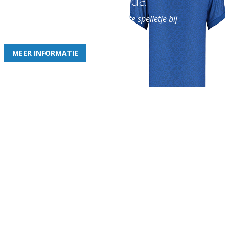
Word nu lid van Rohda
en geniet iedere week van het leukste spelletje bij
de leukste club!
MEER INFORMATIE
Gezellige zaterdagvereniging in Bodegraven. Het eerste elftal bij
de heren komt uit in de vierde klasse.
Club
Roosters
Overige