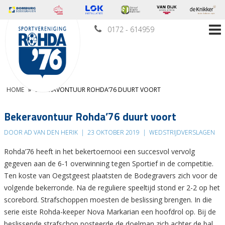
0172 - 614959
HOME
»
BEKERAVONTUUR ROHDA’76 DUURT VOORT
Bekeravontuur Rohda’76 duurt voort
DOOR AD VAN DEN HERIK
|
23 OKTOBER 2019
|
WEDSTRIJDVERSLAGEN
Rohda’76 heeft in het bekertoernooi een succesvol vervolg
gegeven aan de 6-1 overwinning tegen Sportief in de competitie.
Ten koste van Oegstgeest plaatsten de Bodegravers zich voor de
volgende bekerronde. Na de reguliere speeltijd stond er 2-2 op het
scorebord. Strafschoppen moesten de beslissing brengen. In die
serie eiste Rohda-keeper Nova Markarian een hoofdrol op. Bij de
beslissende strafschop posteerde de doelman zich achter de bal