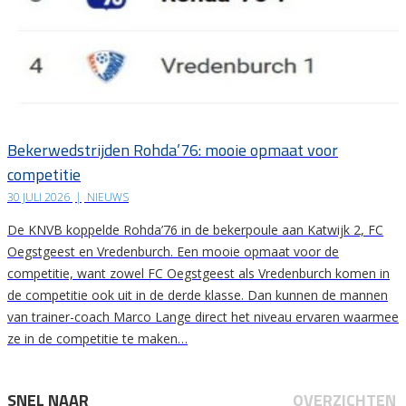
Bekerwedstrijden Rohda’76: mooie opmaat voor
competitie
30 JULI 2026
|
NIEUWS
De KNVB koppelde Rohda’76 in de bekerpoule aan Katwijk 2, FC
Oegstgeest en Vredenburch. Een mooie opmaat voor de
competitie, want zowel FC Oegstgeest als Vredenburch komen in
de competitie ook uit in de derde klasse. Dan kunnen de mannen
van trainer-coach Marco Lange direct het niveau ervaren waarmee
ze in de competitie te maken…
SNEL NAAR
OVERZICHTEN