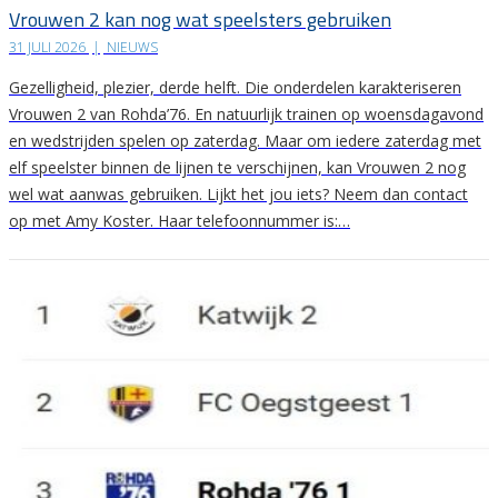
Vrouwen 2 kan nog wat speelsters gebruiken
31 JULI 2026
|
NIEUWS
Gezelligheid, plezier, derde helft. Die onderdelen karakteriseren
Vrouwen 2 van Rohda’76. En natuurlijk trainen op woensdagavond
en wedstrijden spelen op zaterdag. Maar om iedere zaterdag met
elf speelster binnen de lijnen te verschijnen, kan Vrouwen 2 nog
wel wat aanwas gebruiken. Lijkt het jou iets? Neem dan contact
op met Amy Koster. Haar telefoonnummer is:…