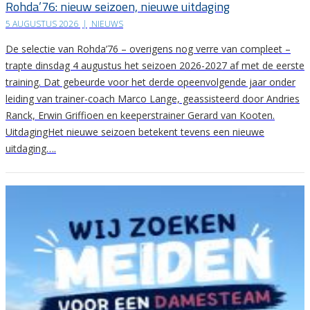
Rohda’76: nieuw seizoen, nieuwe uitdaging
5 AUGUSTUS 2026
|
NIEUWS
De selectie van Rohda’76 – overigens nog verre van compleet –
trapte dinsdag 4 augustus het seizoen 2026-2027 af met de eerste
training. Dat gebeurde voor het derde opeenvolgende jaar onder
leiding van trainer-coach Marco Lange, geassisteerd door Andries
Ranck, Erwin Griffioen en keeperstrainer Gerard van Kooten.
UitdagingHet nieuwe seizoen betekent tevens een nieuwe
uitdaging….