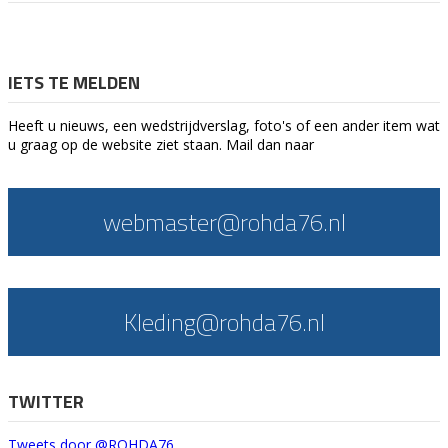
IETS TE MELDEN
Heeft u nieuws, een wedstrijdverslag, foto's of een ander item wat
u graag op de website ziet staan. Mail dan naar
webmaster@rohda76.nl
Kleding@rohda76.nl
TWITTER
Tweets door @ROHDA76