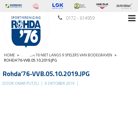
0172 - 614959
HOME
»
ROHDA’76 NIET LANGS 9 SPELERS VAN BODEGRAVEN
»
ROHDA’76-VVB.05.10.2019.JPG
Rohda’76-VVB.05.10.2019.JPG
DOOR OMAR PUTZU
|
6 OKTOBER 2019
|