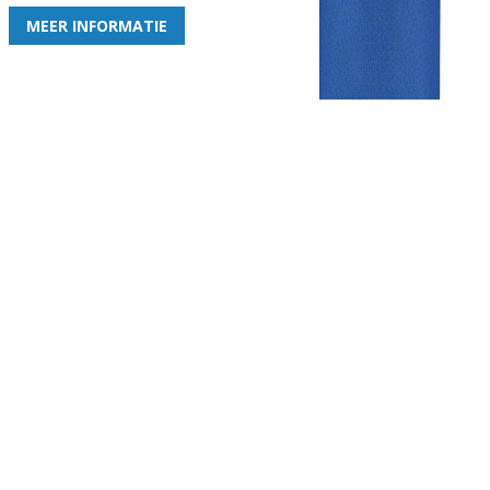
MEER INFORMATIE
Gezellige zaterdagvereniging in Bodegraven. Het eerste elftal bij
de heren komt uit in de vierde klasse.
Club
Roosters
Overige
Algemene
Speeldagenkalender
Alcoholrichtlijn
informatie
Bardienst
In de media