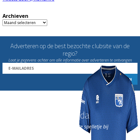
Archieven
Archieven
Adverteren op de best bezochte clubsite van de
regio?
Laat je gegevens achter om alle informatie over adverteren te ontvangen
Word nu lid van Rohda
en geniet iedere week van het leukste spelletje bij
de leukste club!