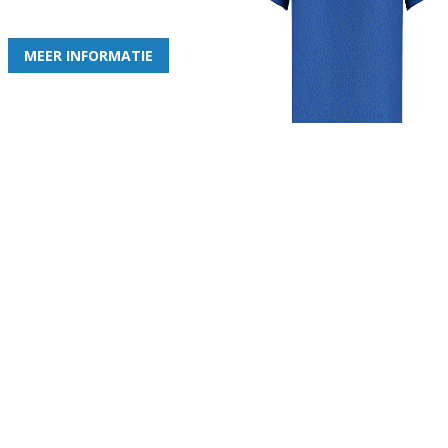
de leukste club!
MEER INFORMATIE
Gezellige zaterdagvereniging in Bodegraven. Het eerste elftal bij
de heren komt uit in de vierde klasse.
Club
Roosters
Overige
Algemene
Speeldagenkalender
Alcoholrichtlijn