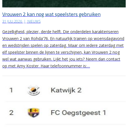
Vrouwen 2 kan nog wat speelsters gebruiken
31 JULI 2026
|
NIEUWS
Gezelligheid, plezier, derde helft. Die onderdelen karakteriseren
Vrouwen 2 van Rohda’76. En natuurlijk trainen op woensdagavond
en wedstrijden spelen op zaterdag. Maar om iedere zaterdag met
elf speelster binnen de lijnen te verschijnen, kan Vrouwen 2 nog
wel wat aanwas gebruiken. Lijkt het jou iets? Neem dan contact
op met Amy Koster. Haar telefoonnummer is:…