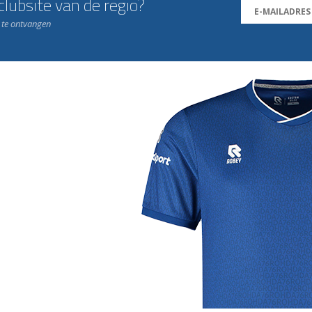
lubsite van de regio?
n te ontvangen
j de leukste club!