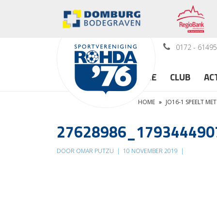
0172 - 6149
HOME
CLUB
AC
HOME
»
JO16-1 SPEELT ME
27628986_179344490
DOOR OMAR PUTZU
|
10 NOVEMBER 2019
|