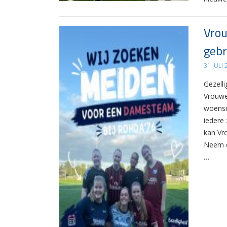
Vrou
gebr
31 JULI
Gezelli
Vrouwe
woensd
iedere 
kan Vr
Neem d
…