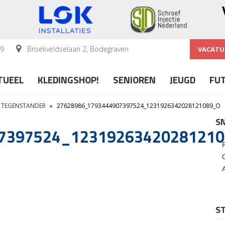
59
Broekveldselaan 2, Bodegraven
VACATU
TUEEL
KLEDINGSHOP!
SENIOREN
JEUGD
FU
T TEGENSTANDER
»
27628986_1793444907397524_1231926342028121089_O
S
7397524_12319263420281210
ST