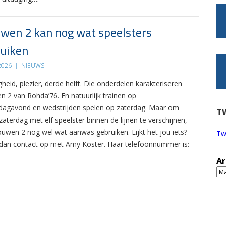
wen 2 kan nog wat speelsters
uiken
 2026
|
NIEUWS
gheid, plezier, derde helft. Die onderdelen karakteriseren
n 2 van Rohda’76. En natuurlijk trainen op
agavond en wedstrijden spelen op zaterdag. Maar om
T
zaterdag met elf speelster binnen de lijnen te verschijnen,
ouwen 2 nog wel wat aanwas gebruiken. Lijkt het jou iets?
Tw
an contact op met Amy Koster. Haar telefoonnummer is:
Ar
Ar