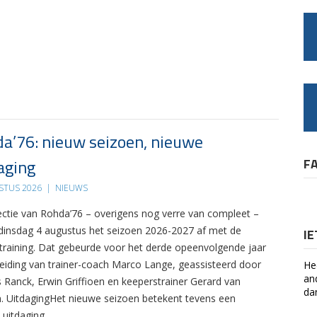
a’76: nieuw seizoen, nieuwe
aging
F
STUS 2026
|
NIEUWS
ectie van Rohda’76 – overigens nog verre van compleet –
 dinsdag 4 augustus het seizoen 2026-2027 af met de
I
 training. Dat gebeurde voor het derde opeenvolgende jaar
leiding van trainer-coach Marco Lange, geassisteerd door
He
an
s Ranck, Erwin Griffioen en keeperstrainer Gerard van
da
. UitdagingHet nieuwe seizoen betekent tevens een
 uitdaging….