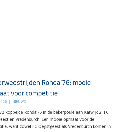
rwedstrijden Rohda’76: mooie
at voor competitie
 2026
|
NIEUWS
B koppelde Rohda’76 in de bekerpoule aan Katwijk 2, FC
eest en Vredenburch. Een mooie opmaat voor de
itie, want zowel FC Oegstgeest als Vredenburch komen in