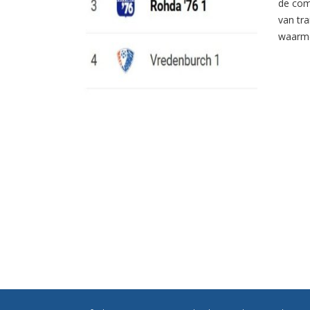
de com
van tr
waarme