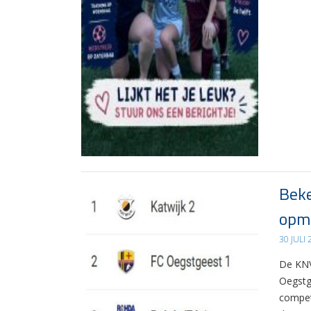
Beke
opma
30 JULI
De KNV
Oegstg
compet