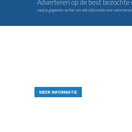
Adverteren op de best bezochte c
Laat je gegevens achter om alle informatie over advertere
Word nu lid van Rohda
en geniet iedere week van het leukste spelletje bi
MEER INFORMATIE