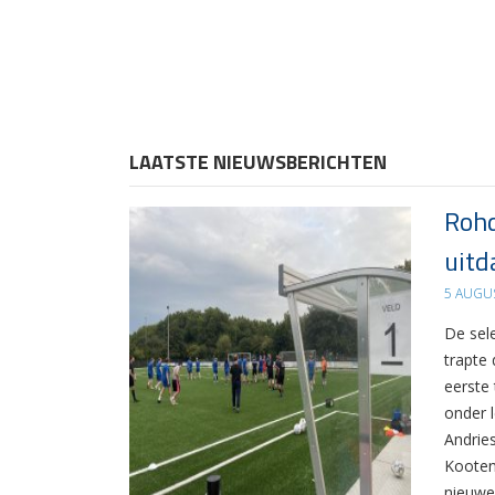
LAATSTE NIEUWSBERICHTEN
Rohd
uitd
5 AUGU
De sel
trapte
eerste
onder 
Andrie
Kooten
nieuwe