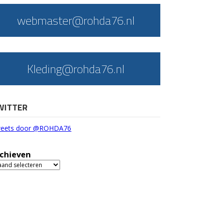
webmaster@rohda76.nl
Kleding@rohda76.nl
WITTER
eets door @ROHDA76
chieven
chieven