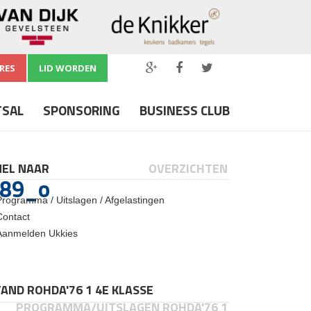
RES
LID WORDEN
TSAL
SPONSORING
BUSINESS CLUB
NEL NAAR
OVERZICHTEN
89_o
Programma / Uitslagen / Afgelastingen
Contact
Aanmelden Ukkies
AND ROHDA'76 1 4E KLASSE
PROGRAMMA/UITSLAGEN ROHDA'76 1