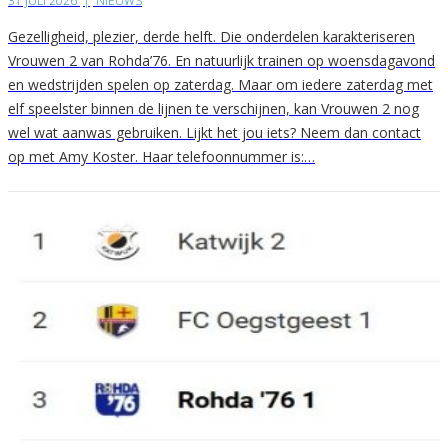
31 JULI 2026
|
NIEUWS
Gezelligheid, plezier, derde helft. Die onderdelen karakteriseren
Vrouwen 2 van Rohda’76. En natuurlijk trainen op woensdagavond
en wedstrijden spelen op zaterdag. Maar om iedere zaterdag met
elf speelster binnen de lijnen te verschijnen, kan Vrouwen 2 nog
wel wat aanwas gebruiken. Lijkt het jou iets? Neem dan contact
op met Amy Koster. Haar telefoonnummer is:…