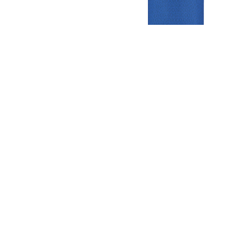
Gezellige zaterdagvereniging in Bodegraven. Het eerste elftal bij
de heren komt uit in de vierde klasse.
Club
Roosters
Overige
Algemene
Speeldagenkalender
Alcoholrichtlijn
informatie
Bardienst
In de media
Bestuur &
Schoonmaakrooster
Diverse
Commissies
kleedkamers
links