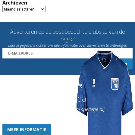
Archieven
Archieven
Adverteren op de best bezochte clubsite van de
regio?
Laat je gegevens achter om alle informatie over adverteren te ontvangen
Word nu lid van Rohda
en geniet iedere week van het leukste spelletje bij
de leukste club!
MEER INFORMATIE