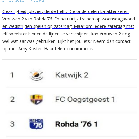
31 JULI 2026
|
NIEUWS
Gezelligheid, plezier, derde helft. Die onderdelen karakteriseren
Vrouwen 2 van Rohda’76. En natuurlijk trainen op woensdagavond
en wedstrijden spelen op zaterdag. Maar om iedere zaterdag met
elf speelster binnen de lijnen te verschijnen, kan Vrouwen 2 nog
wel wat aanwas gebruiken. Lijkt het jou iets? Neem dan contact
op met Amy Koster. Haar telefoonnummer is:…