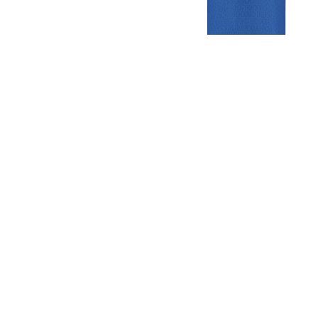
Gezellige zaterdagvereniging in Bodegraven. Het eerste elftal bij
de heren komt uit in de vierde klasse.
Club
Roosters
Overige
Algemene
Speeldagenkalender
Alcoholrichtlijn
informatie
Bardienst
In de media
Bestuur &
Schoonmaakrooster
Diverse
Commissies
kleedkamers
links