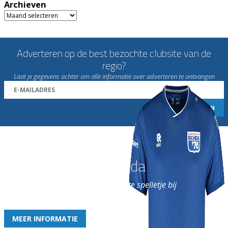
Archieven
Archieven
Adverteren op de best bezochte clubsite van de
regio?
Laat je gegevens achter om alle informatie over adverteren te ontvangen
Word nu lid van Rohda
en geniet iedere week van het leukste spelletje bij
de leukste club!
MEER INFORMATIE