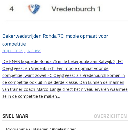
Bekerwedstrijden Rohda’76: mooie opmaat voor
competitie
30 JULI 2026
|
NIEUWS
De KNVB koppelde Rohda’76 in de bekerpoule aan Katwijk 2, FC
Oegstgeest en Vredenburch. Een mooie opmaat voor de
competitie, want zowel FC Oegstgeest als Vredenburch komen in
de competitie ook uit in de derde klasse. Dan kunnen de mannen
van trainer-coach Marco Lange direct het niveau ervaren waarmee
ze in de competitie te maken…
SNEL NAAR
OVERZICHTEN
Programma / Uitslagen / Afgelastingen