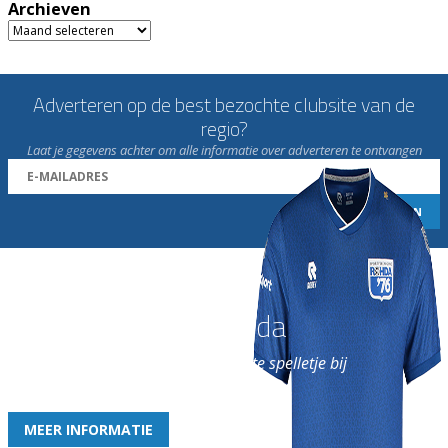
Archieven
Archieven
Adverteren op de best bezochte clubsite van de
regio?
Laat je gegevens achter om alle informatie over adverteren te ontvangen
Word nu lid van Rohda
en geniet iedere week van het leukste spelletje bij
de leukste club!
MEER INFORMATIE