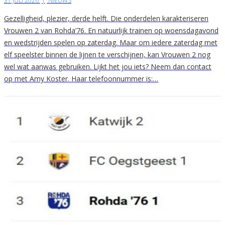
31 JULI 2026
|
NIEUWS
Gezelligheid, plezier, derde helft. Die onderdelen karakteriseren
Vrouwen 2 van Rohda’76. En natuurlijk trainen op woensdagavond
en wedstrijden spelen op zaterdag. Maar om iedere zaterdag met
elf speelster binnen de lijnen te verschijnen, kan Vrouwen 2 nog
wel wat aanwas gebruiken. Lijkt het jou iets? Neem dan contact
op met Amy Koster. Haar telefoonnummer is:…