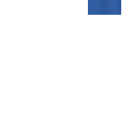
Gezellige zaterdagvereniging in Bodegraven. Het eerste elftal bij
de heren komt uit in de vierde klasse.
Club
Roosters
Overige
Algemene
Speeldagenkalender
Alcoholrichtlijn
informatie
Bardienst
In de media
Bestuur &
Schoonmaakrooster
Diverse
Commissies
kleedkamers
links