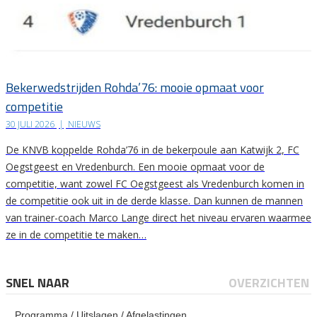
Bekerwedstrijden Rohda’76: mooie opmaat voor
competitie
30 JULI 2026
|
NIEUWS
De KNVB koppelde Rohda’76 in de bekerpoule aan Katwijk 2, FC
Oegstgeest en Vredenburch. Een mooie opmaat voor de
competitie, want zowel FC Oegstgeest als Vredenburch komen in
de competitie ook uit in de derde klasse. Dan kunnen de mannen
van trainer-coach Marco Lange direct het niveau ervaren waarmee
ze in de competitie te maken…
SNEL NAAR
OVERZICHTEN
Programma / Uitslagen / Afgelastingen