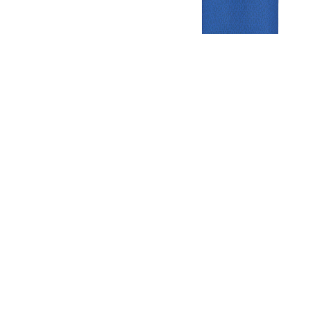
Gezellige zaterdagvereniging in Bodegraven. Het eerste elftal bij
de heren komt uit in de vierde klasse.
Club
Roosters
Overige
Algemene
Speeldagenkalender
Alcoholrichtlijn
informatie
Bardienst
In de media
Bestuur &
Schoonmaakrooster
Diverse
Commissies
kleedkamers
links