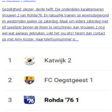
31 JULI 2026
|
NIEUWS
Gezelligheid, plezier, derde helft. Die onderdelen karakteriseren
Vrouwen 2 van Rohda’76. En natuurlijk trainen op woensdagavond
en wedstrijden spelen op zaterdag. Maar om iedere zaterdag met
elf speelster binnen de lijnen te verschijnen, kan Vrouwen 2 nog
wel wat aanwas gebruiken. Lijkt het jou iets? Neem dan contact
op met Amy Koster. Haar telefoonnummer is:…