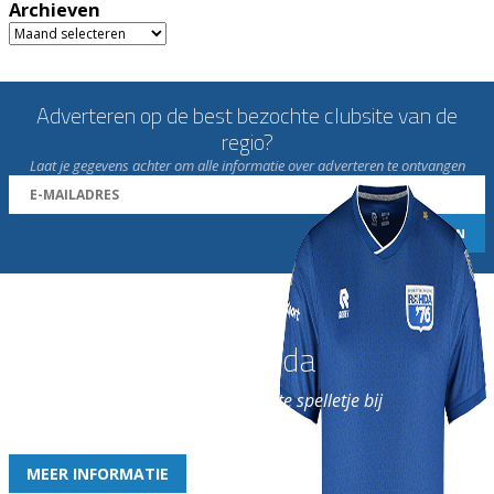
Archieven
Archieven
Adverteren op de best bezochte clubsite van de
regio?
Laat je gegevens achter om alle informatie over adverteren te ontvangen
Word nu lid van Rohda
en geniet iedere week van het leukste spelletje bij
de leukste club!
MEER INFORMATIE