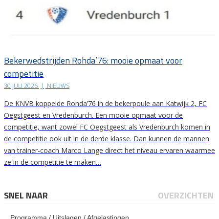
Bekerwedstrijden Rohda’76: mooie opmaat voor
competitie
30 JULI 2026
|
NIEUWS
De KNVB koppelde Rohda’76 in de bekerpoule aan Katwijk 2, FC
Oegstgeest en Vredenburch. Een mooie opmaat voor de
competitie, want zowel FC Oegstgeest als Vredenburch komen in
de competitie ook uit in de derde klasse. Dan kunnen de mannen
van trainer-coach Marco Lange direct het niveau ervaren waarmee
ze in de competitie te maken…
SNEL NAAR
OVERZICHTEN
Programma / Uitslagen / Afgelastingen