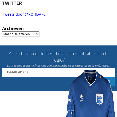
TWITTER
Tweets door @ROHDA76
Archieven
Archieven
Adverteren op de best bezochte clubsite van de
regio?
Laat je gegevens achter om alle informatie over adverteren te ontvangen
Word nu lid van Rohda