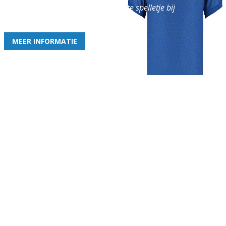
en geniet iedere week van het leukste spelletje bij
de leukste club!
MEER INFORMATIE
Gezellige zaterdagvereniging in Bodegraven. Het eerste elftal bij
de heren komt uit in de vierde klasse.
Club
Roosters
Overige