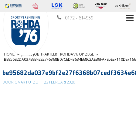
0172 - 614959
HOME
»
JARIGE JOB TRAKTEERT ROHDA’76 OP ZEGE
»
BE95682DA037E9BF2E27F6368B07CEDF3634E6862AEB9FA785EE7110DE71667
be95682da037e9bf2e27f6368b07cedf3634e6
DOOR OMAR PUTZU
|
23 FEBRUARI 2020
|