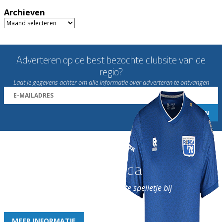
Archieven
Archieven
Adverteren op de best bezochte clubsite van de
regio?
Laat je gegevens achter om alle informatie over adverteren te ontvangen
Word nu lid van Rohda
en geniet iedere week van het leukste spelletje bij
de leukste club!
MEER INFORMATIE