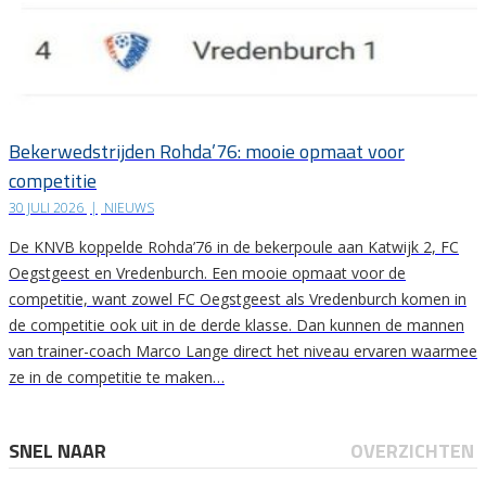
Bekerwedstrijden Rohda’76: mooie opmaat voor
competitie
30 JULI 2026
|
NIEUWS
De KNVB koppelde Rohda’76 in de bekerpoule aan Katwijk 2, FC
Oegstgeest en Vredenburch. Een mooie opmaat voor de
competitie, want zowel FC Oegstgeest als Vredenburch komen in
de competitie ook uit in de derde klasse. Dan kunnen de mannen
van trainer-coach Marco Lange direct het niveau ervaren waarmee
ze in de competitie te maken…
SNEL NAAR
OVERZICHTEN