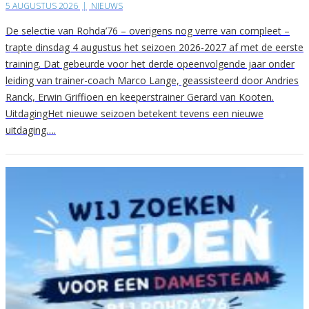
5 AUGUSTUS 2026
|
NIEUWS
De selectie van Rohda’76 – overigens nog verre van compleet –
trapte dinsdag 4 augustus het seizoen 2026-2027 af met de eerste
training. Dat gebeurde voor het derde opeenvolgende jaar onder
leiding van trainer-coach Marco Lange, geassisteerd door Andries
Ranck, Erwin Griffioen en keeperstrainer Gerard van Kooten.
UitdagingHet nieuwe seizoen betekent tevens een nieuwe
uitdaging….