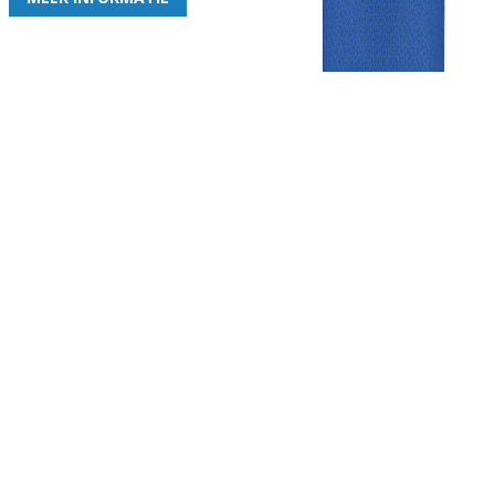
Gezellige zaterdagvereniging in Bodegraven. Het eerste elftal bij
de heren komt uit in de vierde klasse.
Club
Roosters
Overige
Algemene
Speeldagenkalender
Alcoholrichtlijn
informatie
Bardienst
In de media
Bestuur &
Schoonmaakrooster
Diverse