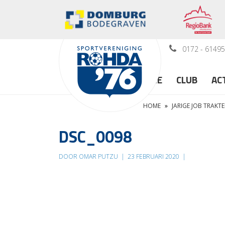
0172 - 6149
HOME
CLUB
AC
HOME
»
JARIGE JOB TRAKT
DSC_0098
DOOR OMAR PUTZU
|
23 FEBRUARI 2020
|