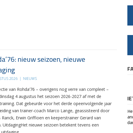
a’76: nieuw seizoen, nieuwe
aging
F
STUS 2026
|
NIEUWS
ectie van Rohda’76 – overigens nog verre van compleet –
 dinsdag 4 augustus het seizoen 2026-2027 af met de
I
 training. Dat gebeurde voor het derde opeenvolgende jaar
leiding van trainer-coach Marco Lange, geassisteerd door
He
an
s Ranck, Erwin Griffioen en keeperstrainer Gerard van
da
. UitdagingHet nieuwe seizoen betekent tevens een
 uitdaging….