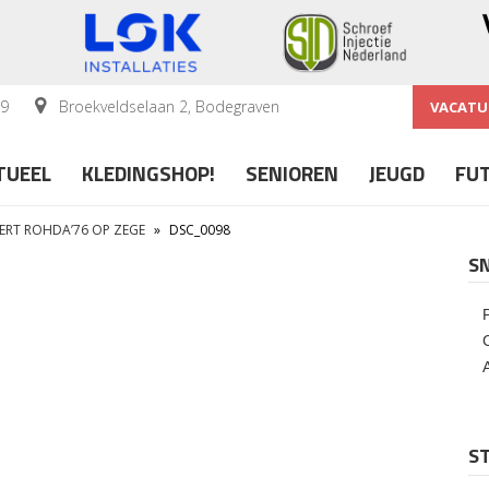
59
Broekveldselaan 2, Bodegraven
VACATU
TUEEL
KLEDINGSHOP!
SENIOREN
JEUGD
FU
EERT ROHDA’76 OP ZEGE
»
DSC_0098
S
ST