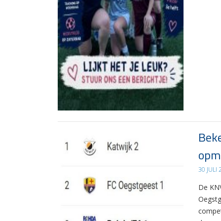
Beke
opma
30 JULI
De KNV
Oegstg
compet