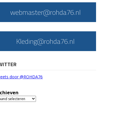
webmaster@rohda76.nl
Kleding@rohda76.nl
WITTER
eets door @ROHDA76
chieven
chieven