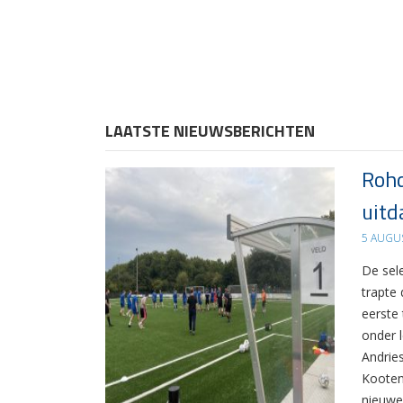
LAATSTE NIEUWSBERICHTEN
Rohd
uitd
5 AUGU
De sel
trapte
eerste
onder 
Andrie
Kooten
nieuwe