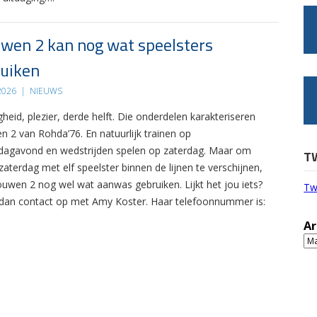
wen 2 kan nog wat speelsters
uiken
 2026
|
NIEUWS
gheid, plezier, derde helft. Die onderdelen karakteriseren
n 2 van Rohda’76. En natuurlijk trainen op
agavond en wedstrijden spelen op zaterdag. Maar om
T
zaterdag met elf speelster binnen de lijnen te verschijnen,
ouwen 2 nog wel wat aanwas gebruiken. Lijkt het jou iets?
Tw
an contact op met Amy Koster. Haar telefoonnummer is:
Ar
Ar