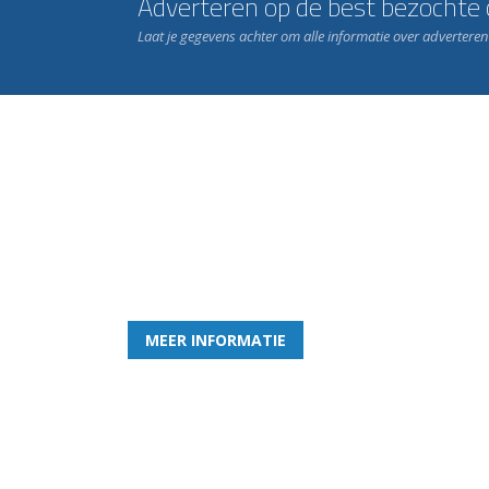
Adverteren op de best bezochte c
Laat je gegevens achter om alle informatie over advertere
Word nu lid van Rohda
en geniet iedere week van het leukste spelletje bi
MEER INFORMATIE