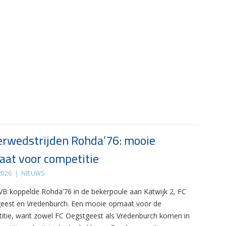
rwedstrijden Rohda’76: mooie
at voor competitie
 2026
|
NIEUWS
B koppelde Rohda’76 in de bekerpoule aan Katwijk 2, FC
eest en Vredenburch. Een mooie opmaat voor de
itie, want zowel FC Oegstgeest als Vredenburch komen in