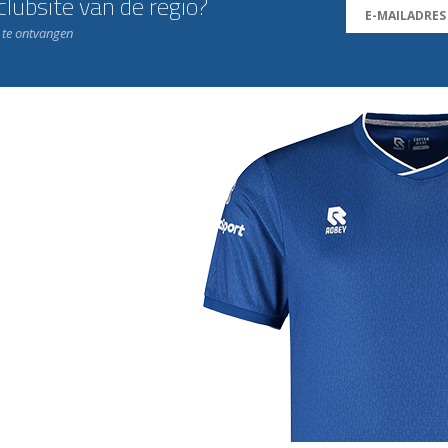
lubsite van de regio?
n te ontvangen
j de leukste club!