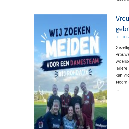
Vrou
gebr
31 JULI
Gezelli
Vrouwe
woensd
iedere 
kan Vr
Neem d
…