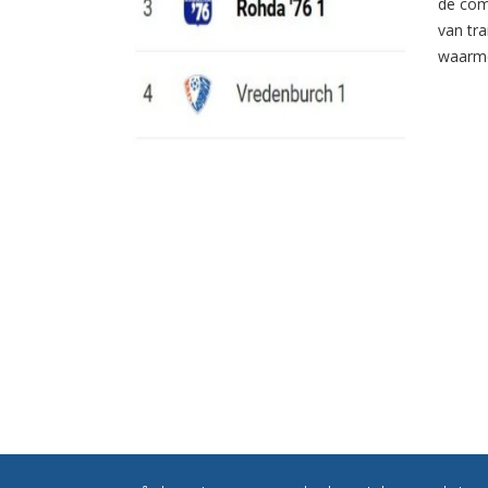
de com
van tr
waarme